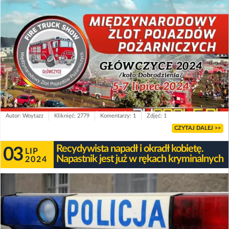
Autor: Woytazz
Kliknięć: 2779
Komentarzy: 1
Zdjęć: 1
CZYTAJ DALEJ >>
Recydywista napadł i okradł kobietę.
03
LIP
Napastnik jest już w rękach kryminalnych
2024