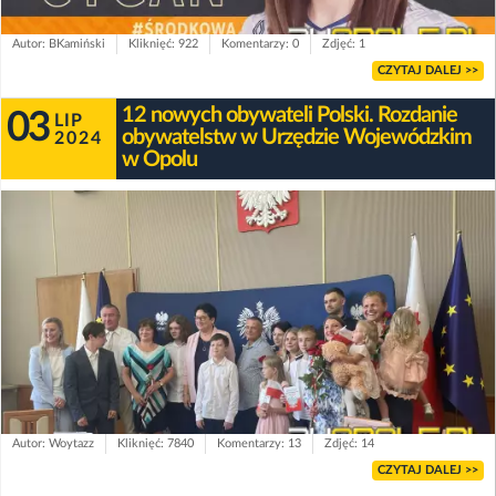
Autor: BKamiński
Kliknięć: 922
Komentarzy: 0
Zdjęć: 1
CZYTAJ DALEJ >>
12 nowych obywateli Polski. Rozdanie
03
LIP
obywatelstw w Urzędzie Wojewódzkim
2024
w Opolu
Autor: Woytazz
Kliknięć: 7840
Komentarzy: 13
Zdjęć: 14
CZYTAJ DALEJ >>