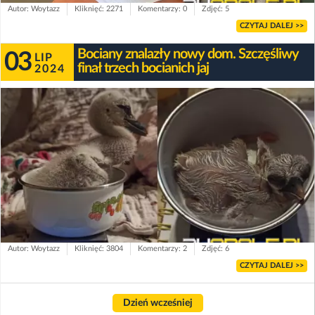
Autor: Woytazz
Kliknięć: 2271
Komentarzy: 0
Zdjęć: 5
CZYTAJ DALEJ >>
Bociany znalazły nowy dom. Szczęśliwy
03
LIP
finał trzech bocianich jaj
2024
Autor: Woytazz
Kliknięć: 3804
Komentarzy: 2
Zdjęć: 6
CZYTAJ DALEJ >>
Dzień wcześniej