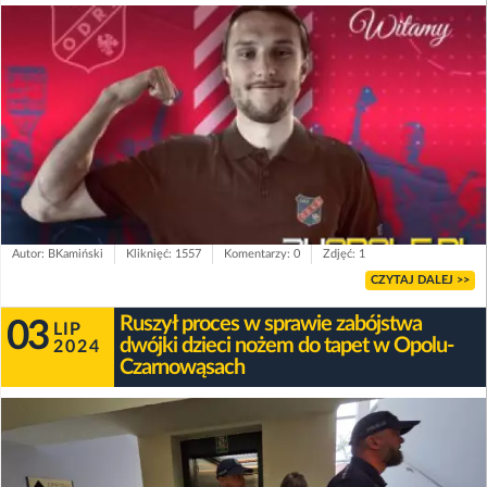
Autor: BKamiński
Kliknięć: 1557
Komentarzy: 0
Zdjęć: 1
CZYTAJ DALEJ >>
Ruszył proces w sprawie zabójstwa
03
LIP
dwójki dzieci nożem do tapet w Opolu-
2024
Czarnowąsach