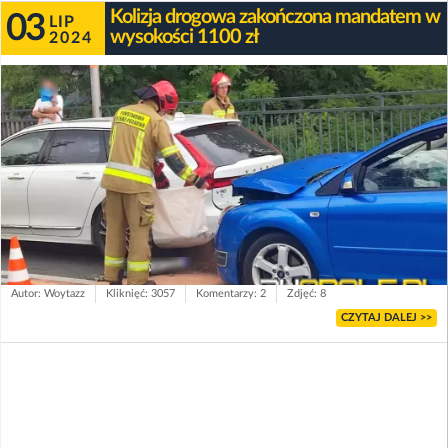
Kolizja drogowa zakończona mandatem w
03
LIP
wysokości 1100 zł
2024
Autor: Woytazz
Kliknięć: 3057
Komentarzy: 2
Zdjęć: 8
CZYTAJ DALEJ >>