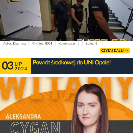
Autor: Dagmara
Kliknięć: 8051
Komentarzy: 5
Zdjęć: 8
CZYTAJ DALEJ >>
Powrót środkowej do UNI Opole!
03
LIP
2024