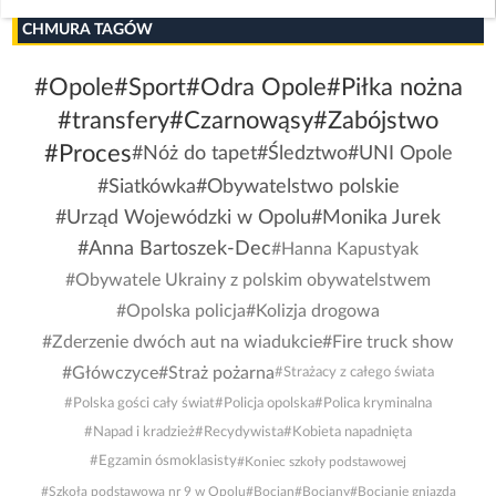
CHMURA TAGÓW
#Opole
#Sport
#Odra Opole
#Piłka nożna
#transfery
#Czarnowąsy
#Zabójstwo
#Proces
#Nóż do tapet
#Śledztwo
#UNI Opole
#Siatkówka
#Obywatelstwo polskie
#Urząd Wojewódzki w Opolu
#Monika Jurek
#Anna Bartoszek-Dec
#Hanna Kapustyak
#Obywatele Ukrainy z polskim obywatelstwem
#Opolska policja
#Kolizja drogowa
#Zderzenie dwóch aut na wiadukcie
#Fire truck show
#Główczyce
#Straż pożarna
#Strażacy z całego świata
#Polska gości cały świat
#Policja opolska
#Polica kryminalna
#Napad i kradzież
#Recydywista
#Kobieta napadnięta
#Egzamin ósmoklasisty
#Koniec szkoły podstawowej
#Szkoła podstawowa nr 9 w Opolu
#Bocian
#Bociany
#Bocianie gniazda