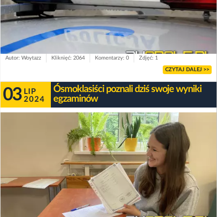
Autor: Woytazz
Kliknięć: 2064
Komentarzy: 0
Zdjęć: 1
CZYTAJ DALEJ >>
Ósmoklasiści poznali dziś swoje wyniki
03
LIP
egzaminów
2024