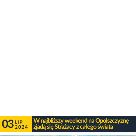
W najbliższy weekend na Opolszczyznę
03
LIP
zjadą się Strażacy z całego świata
2024