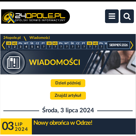
>
24opole.pl
Wiadomości
SIERPIEŃ 2026
1
2
3
4
5
6
?
?
?
?
?
?
?
?
?
?
?
?
?
?
?
?
Dzień później
Znajdź artykuł
Środa, 3 lipca 2024
Nowy obrońca w Odrze!
03
LIP
2024