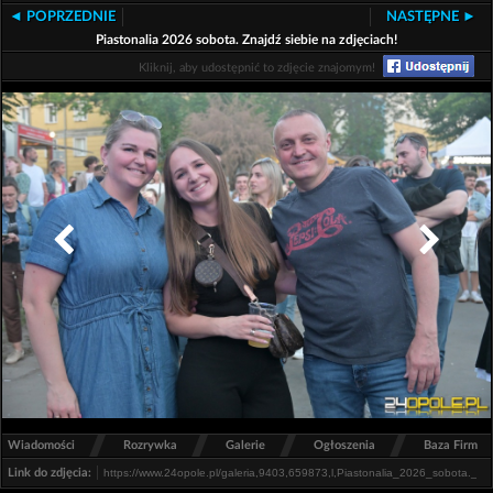
◄ POPRZEDNIE
NASTĘPNE ►
Piastonalia 2026 sobota. Znajdź siebie na zdjęciach!
Kliknij, aby udostępnić to zdjęcie znajomym!
/
/
/
/
Wiadomości
Rozrywka
Galerie
Ogłoszenia
Baza Firm
Link do zdjęcia: