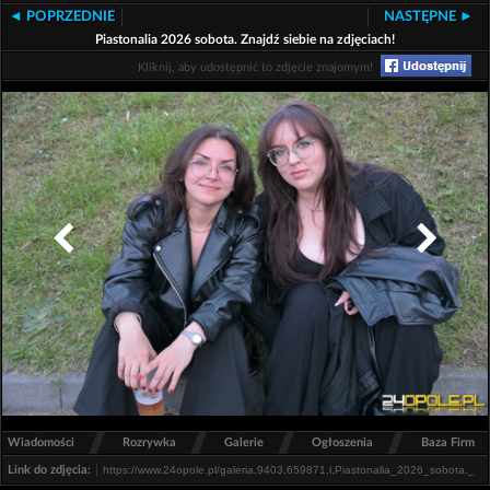
◄ POPRZEDNIE
NASTĘPNE ►
Piastonalia 2026 sobota. Znajdź siebie na zdjęciach!
Kliknij, aby udostępnić to zdjęcie znajomym!
/
/
/
/
Wiadomości
Rozrywka
Galerie
Ogłoszenia
Baza Firm
Link do zdjęcia: