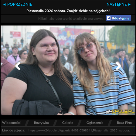
◄ POPRZEDNIE
NASTĘPNE ►
Piastonalia 2026 sobota. Znajdź siebie na zdjęciach!
Kliknij, aby udostępnić to zdjęcie znajomym!
/
/
/
/
Wiadomości
Rozrywka
Galerie
Ogłoszenia
Baza Firm
Link do zdjęcia: