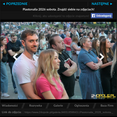
◄ POPRZEDNIE
NASTĘPNE ►
Piastonalia 2026 sobota. Znajdź siebie na zdjęciach!
Kliknij, aby udostępnić to zdjęcie znajomym!
/
/
/
/
Wiadomości
Rozrywka
Galerie
Ogłoszenia
Baza Firm
Link do zdjęcia: