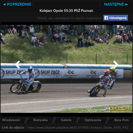
◄ POPRZEDNIE
NASTĘPNE ►
Kolejarz Opole 55:35 PSŻ Poznań.
Kliknij, aby udostępnić to zdjęcie znajomym!
/
/
/
/
Wiadomości
Rozrywka
Galerie
Ogłoszenia
Baza Firm
Link do zdjęcia: