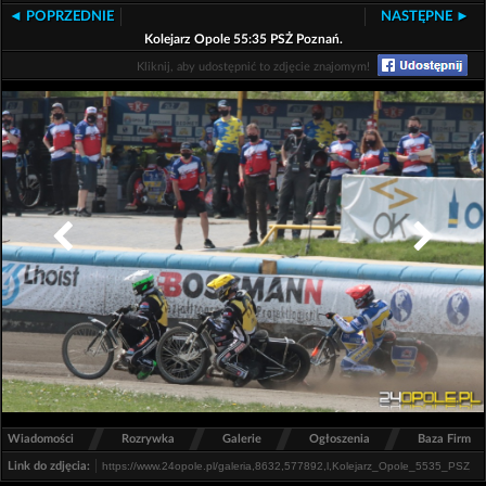
◄ POPRZEDNIE
NASTĘPNE ►
Kolejarz Opole 55:35 PSŻ Poznań.
Kliknij, aby udostępnić to zdjęcie znajomym!
/
/
/
/
Wiadomości
Rozrywka
Galerie
Ogłoszenia
Baza Firm
Link do zdjęcia: