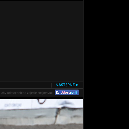
NASTĘPNE ►
j, aby udostępnić to zdjęcie znajomym!