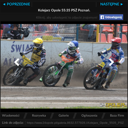
◄ POPRZEDNIE
NASTĘPNE ►
Kolejarz Opole 55:35 PSŻ Poznań.
Kliknij, aby udostępnić to zdjęcie znajomym!
/
/
/
/
Wiadomości
Rozrywka
Galerie
Ogłoszenia
Baza Firm
Link do zdjęcia: