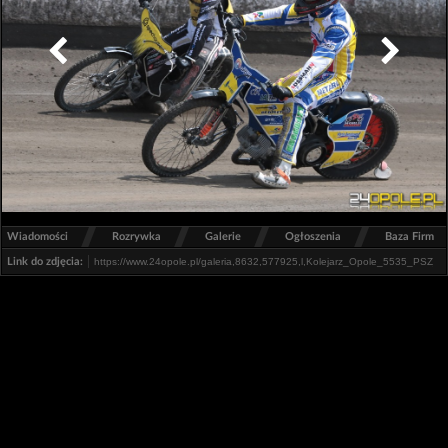
/
/
/
/
Wiadomości
Rozrywka
Galerie
Ogłoszenia
Baza Firm
Link do zdjęcia: