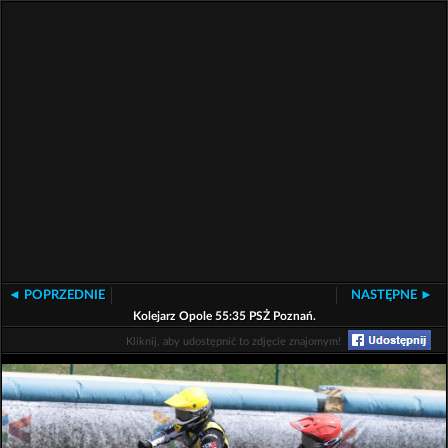
◄ POPRZEDNIE
NASTĘPNE ►
Kolejarz Opole 55:35 PSŻ Poznań.
Kliknij, aby udostępnić to zdjęcie znajomym!