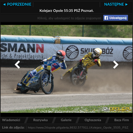
◄ POPRZEDNIE
NASTĘPNE ►
Kolejarz Opole 55:35 PSŻ Poznań.
Kliknij, aby udostępnić to zdjęcie znajomym!
/
/
/
/
Wiadomości
Rozrywka
Galerie
Ogłoszenia
Baza Firm
Link do zdjęcia: