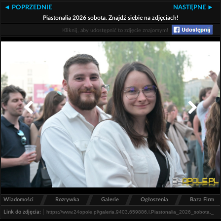
◄ POPRZEDNIE
NASTĘPNE ►
Piastonalia 2026 sobota. Znajdź siebie na zdjęciach!
Kliknij, aby udostępnić to zdjęcie znajomym!
/
/
/
/
Wiadomości
Rozrywka
Galerie
Ogłoszenia
Baza Firm
Link do zdjęcia: