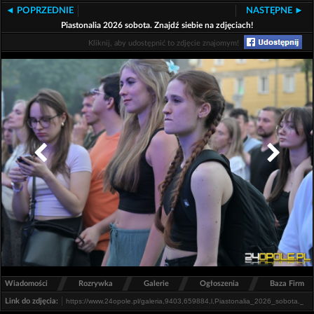
◄ POPRZEDNIE
NASTĘPNE ►
Piastonalia 2026 sobota. Znajdź siebie na zdjęciach!
Kliknij, aby udostępnić to zdjęcie znajomym!
/
/
/
/
Wiadomości
Rozrywka
Galerie
Ogłoszenia
Baza Firm
Link do zdjęcia: