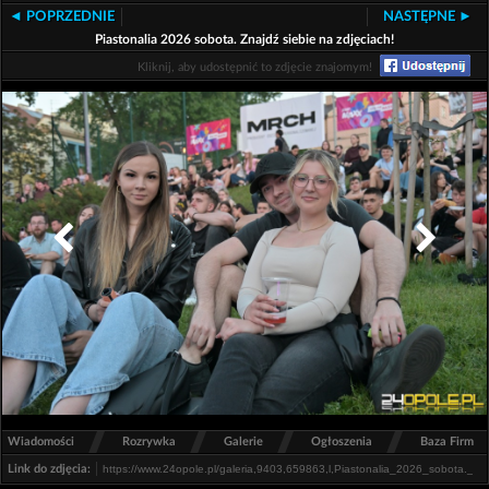
◄ POPRZEDNIE
NASTĘPNE ►
Piastonalia 2026 sobota. Znajdź siebie na zdjęciach!
Kliknij, aby udostępnić to zdjęcie znajomym!
/
/
/
/
Wiadomości
Rozrywka
Galerie
Ogłoszenia
Baza Firm
Link do zdjęcia: