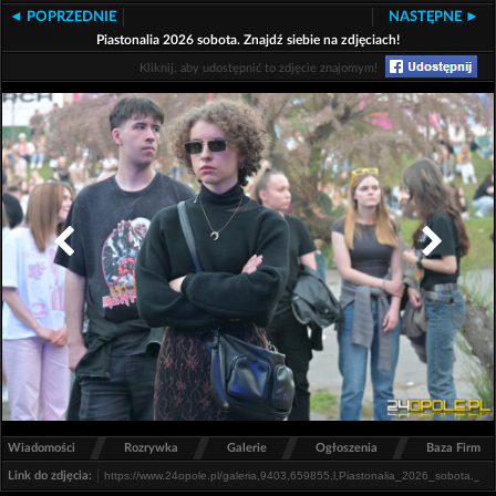
◄ POPRZEDNIE
NASTĘPNE ►
Piastonalia 2026 sobota. Znajdź siebie na zdjęciach!
Kliknij, aby udostępnić to zdjęcie znajomym!
/
/
/
/
Wiadomości
Rozrywka
Galerie
Ogłoszenia
Baza Firm
Link do zdjęcia: