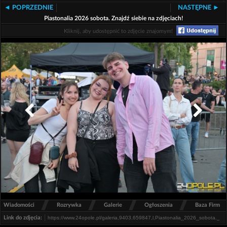
◄ POPRZEDNIE
NASTĘPNE ►
Piastonalia 2026 sobota. Znajdź siebie na zdjęciach!
Kliknij, aby udostępnić to zdjęcie znajomym!
/
/
/
/
Wiadomości
Rozrywka
Galerie
Ogłoszenia
Baza Firm
Link do zdjęcia: