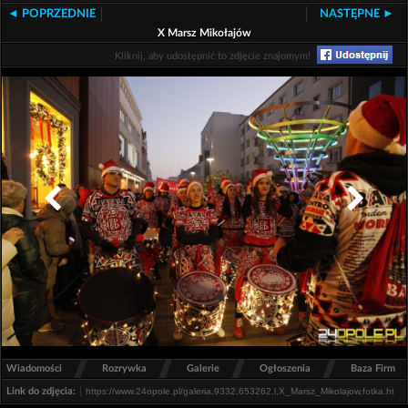
◄ POPRZEDNIE
NASTĘPNE ►
X Marsz Mikołajów
Kliknij, aby udostępnić to zdjęcie znajomym!
/
/
/
/
Wiadomości
Rozrywka
Galerie
Ogłoszenia
Baza Firm
Link do zdjęcia: