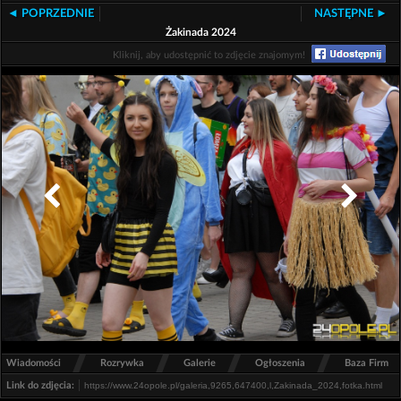
◄ POPRZEDNIE
NASTĘPNE ►
Żakinada 2024
Kliknij, aby udostępnić to zdjęcie znajomym!
/
/
/
/
Wiadomości
Rozrywka
Galerie
Ogłoszenia
Baza Firm
Link do zdjęcia: