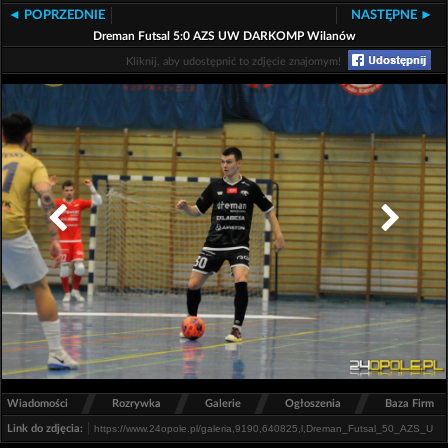
◄ POPRZEDNIE
NASTĘPNE ►
Dreman Futsal 5:0 AZS UW DARKOMP Wilanów
Kliknij, aby udostępnić to zdjęcie znajomym!
/
/
/
/
Wiadomości
Rozrywka
Galerie
Ogłoszenia
Baza Firm
Link do zdjęcia: