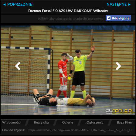
◄ POPRZEDNIE
NASTĘPNE ►
Dreman Futsal 5:0 AZS UW DARKOMP Wilanów
Kliknij, aby udostępnić to zdjęcie znajomym!
/
/
/
/
Wiadomości
Rozrywka
Galerie
Ogłoszenia
Baza Firm
Link do zdjęcia: