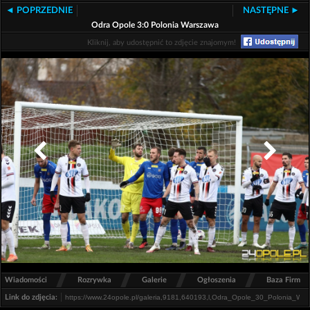
◄ POPRZEDNIE
NASTĘPNE ►
Odra Opole 3:0 Polonia Warszawa
Kliknij, aby udostępnić to zdjęcie znajomym!
/
/
/
/
Wiadomości
Rozrywka
Galerie
Ogłoszenia
Baza Firm
Link do zdjęcia: