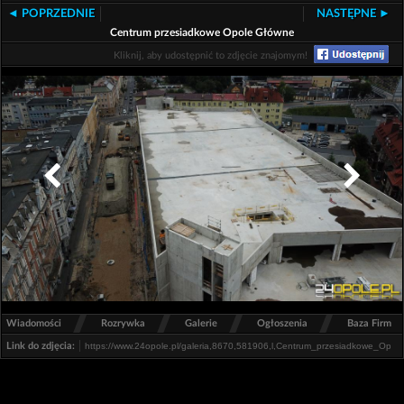
◄ POPRZEDNIE
NASTĘPNE ►
Centrum przesiadkowe Opole Główne
Kliknij, aby udostępnić to zdjęcie znajomym!
/
/
/
/
Wiadomości
Rozrywka
Galerie
Ogłoszenia
Baza Firm
Link do zdjęcia: