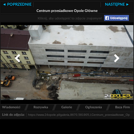
◄ POPRZEDNIE
NASTĘPNE ►
Centrum przesiadkowe Opole Główne
Kliknij, aby udostępnić to zdjęcie znajomym!
/
/
/
/
Wiadomości
Rozrywka
Galerie
Ogłoszenia
Baza Firm
Link do zdjęcia: