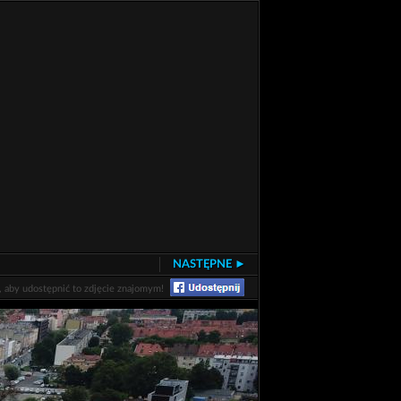
NASTĘPNE ►
j, aby udostępnić to zdjęcie znajomym!