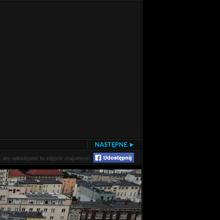
NASTĘPNE ►
j, aby udostępnić to zdjęcie znajomym!