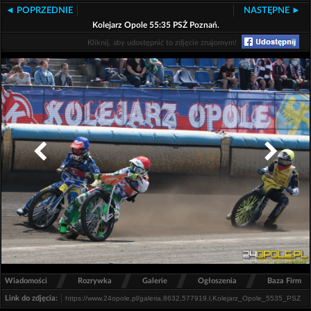
◄ POPRZEDNIE
NASTĘPNE ►
Kolejarz Opole 55:35 PSŻ Poznań.
Kliknij, aby udostępnić to zdjęcie znajomym!
/
/
/
/
Wiadomości
Rozrywka
Galerie
Ogłoszenia
Baza Firm
Link do zdjęcia: