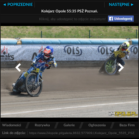
◄ POPRZEDNIE
NASTĘPNE ►
Kolejarz Opole 55:35 PSŻ Poznań.
Kliknij, aby udostępnić to zdjęcie znajomym!
/
/
/
/
Wiadomości
Rozrywka
Galerie
Ogłoszenia
Baza Firm
Link do zdjęcia: