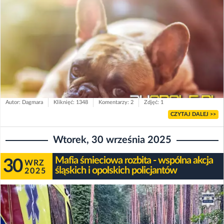
Autor: Dagmara
Kliknięć: 1348
Komentarzy: 2
Zdjęć: 1
CZYTAJ DALEJ >>
Wtorek, 30 września 2025
Mafia śmieciowa rozbita - wspólna akcja
30
WRZ
śląskich i opolskich policjantów
2025