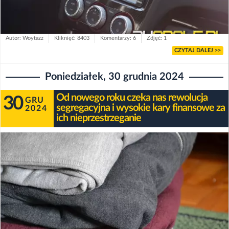
Autor: Woytazz
Kliknięć: 8403
Komentarzy: 6
Zdjęć: 1
CZYTAJ DALEJ >>
Poniedziałek, 30 grudnia 2024
Od nowego roku czeka nas rewolucja
30
GRU
segregacyjna i wysokie kary finansowe za
2024
ich nieprzestrzeganie