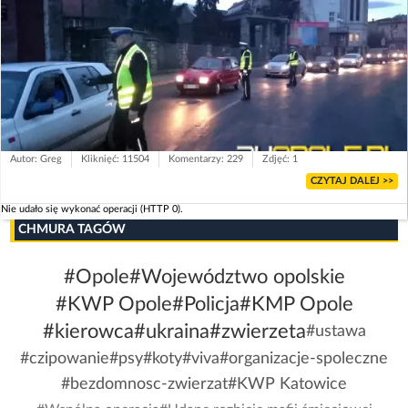
Autor: Greg
Kliknięć: 11504
Komentarzy: 229
Zdjęć: 1
CZYTAJ DALEJ >>
Nie udało się wykonać operacji (HTTP 0).
CHMURA TAGÓW
#Opole
#Województwo opolskie
#KWP Opole
#Policja
#KMP Opole
#kierowca
#ukraina
#zwierzeta
#ustawa
#czipowanie
#psy
#koty
#viva
#organizacje-spoleczne
#bezdomnosc-zwierzat
#KWP Katowice