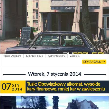
Autor: Dagmara
Kliknięć: 8636
Komentarzy: 0
Zdjęć: 1
CZYTAJ DALEJ >>
Wtorek, 7 stycznia 2014
Tusk: Obowiązkowy alkomat, wysokie
07
STY
kary finansowe, mniej kar w zawieszeniu
2014