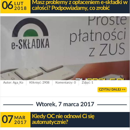
Masz problemy z opłaceniem e-składki w
06
LUT
całości? Podpowiadamy, co zrobić
2018
Autor: Aga_Ko
Kliknięć: 2908
Komentarzy: 0
Zdjęć: 1
CZYTAJ DALEJ >>
Wtorek, 7 marca 2017
Kiedy OC nie odnowi Ci się
07
MAR
automatycznie?
2017