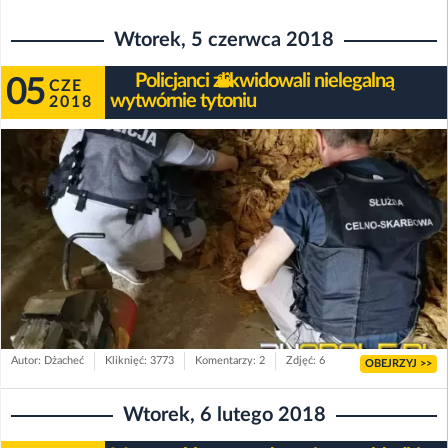
Wtorek, 5 czerwca 2018
Policjanci zlikwidowali nielegalną
05
CZE
wytwórnie tytoniu
2018
Autor: Dżacheć
Kliknięć: 3773
Komentarzy: 2
Zdjęć: 6
OBEJRZYJ >>
Wtorek, 6 lutego 2018