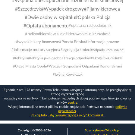
#Wspólna operacja
#Udane rozbicie mafii śmieciowej
#Szczedrzyk
#Wypadek drogowy
#Pijany kierowca
#Dwie osoby w szpitalu
#Opolska Policja
#Opłata abonamentu
#opłata za radioodbiornik
#radioodbiornik w aucie
#kierowco musisz zapłacić
#wysokie kary finansowe
#Poczta Polska
#informacje prawne
#informacje motoryzacyjne
#Segregacja śmieci
#odpady komunalne
#tekstylia
#tekstylia jako osobna frakcja odpadów
#EkoButik
#ReButik
#Urząd Miasta Opole
#Wydział Gospodarki Odpadami Komunalnymi
#Iwona Kowalczuk
Zgodnie z art. 173 ustawy Prawa Telekomunikacyjnego informujemy, że przeglądając tę
stronę wyrażasz zgodę
na zapisywanie na Twoim komputerze niezbędnych do jej poprawnego funkcjonowania
plików
cookie
.
Więcej informacji na temat plików cookie znajdziecie Państwo na stronie
polityka
prywatności
.
Kliknij tutaj, aby wyrazić zgodę i ukryć komunikat.
Copyright © 2006-2026
Strona główna 24opole.pl