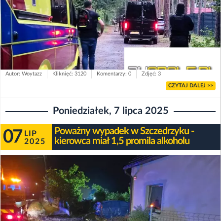
Autor: Woytazz
Kliknięć: 3120
Komentarzy: 0
Zdjęć: 3
CZYTAJ DALEJ >>
Poniedziałek, 7 lipca 2025
Poważny wypadek w Szczedrzyku -
07
LIP
kierowca miał 1,5 promila alkoholu
2025