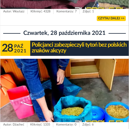
Autor: Woytazz
Kliknięć: 4328
Komentarzy: 7
Zdjęć: 1
CZYTAJ DALEJ >>
Czwartek, 28 października 2021
Policjanci zabezpieczyli tytoń bez polskich
28
PAŹ
znaków akcyzy
2021
Autor: Dżacheć
Kliknięć: 1335
Komentarzy: 0
Zdjęć: 6