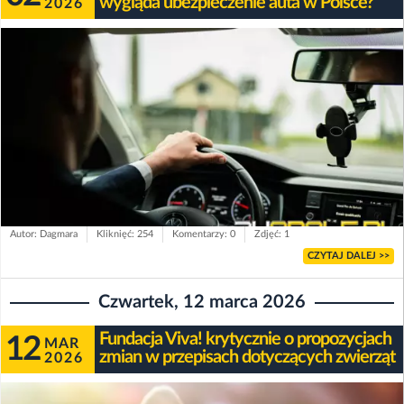
wygląda ubezpieczenie auta w Polsce?
2026
Autor: Dagmara
Kliknięć: 254
Komentarzy: 0
Zdjęć: 1
CZYTAJ DALEJ >>
Czwartek, 12 marca 2026
Fundacja Viva! krytycznie o propozycjach
12
MAR
zmian w przepisach dotyczących zwierząt
2026