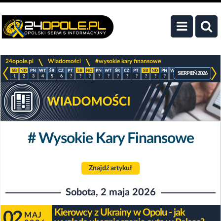
>
>
24opole.pl
Wiadomości
#wysokie kary finansowe
SIERPIEŃ 2026
1
2
3
4
5
6
?
?
?
?
?
?
?
?
?
?
?
?
?
?
?
?
# Wysokie Kary Finansowe
Znajdź artykuł
Sobota, 2 maja 2026
Kierowcy z Ukrainy w Opolu - jak
02
MAJ