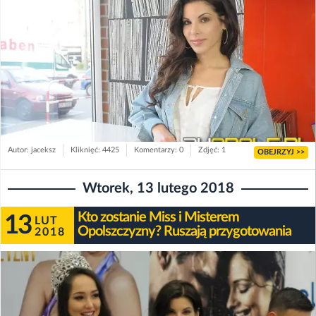
Autor: jaceksz
Kliknięć: 4425
Komentarzy: 0
Zdjęć: 1
OBEJRZYJ >>
Wtorek, 13 lutego 2018
Kto zostanie Miss i Misterem
13
LUT
Opolszczyzny? Ruszają przygotowania
2018