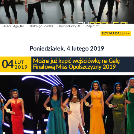
Autor: Aga_Ko
Kliknięć: 29808
Komentarzy: 8
Zdjęć: 21
CZYTAJ DALEJ >>
Poniedziałek, 4 lutego 2019
Można już kupić wejściówkę na Galę
04
LUT
Finałową Miss Opolszczyzny 2019
2019