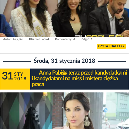
Autor: Aga_Ko
Kliknięć: 6594
Komentarzy: 4
Zdjęć: 1
CZYTAJ DALEJ >>
Środa, 31 stycznia 2018
Anna Pabiś - teraz przed kandydatkami
31
STY
i kandydatami na miss i mistera ciężka
2018
praca