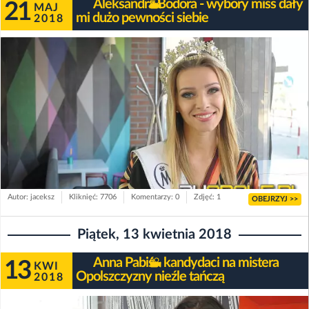
Aleksandra Bodora - wybory miss dały
21
MAJ
mi dużo pewności siebie
2018
Autor: jaceksz
Kliknięć: 7706
Komentarzy: 0
Zdjęć: 1
OBEJRZYJ >>
Piątek, 13 kwietnia 2018
Anna Pabiś - kandydaci na mistera
13
KWI
Opolszczyzny nieźle tańczą
2018