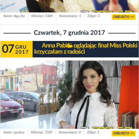
Autor: Aga_Ko
Kliknięć: 5369
Komentarzy: 1
Zdjęć: 3
OBEJRZYJ >>
Czwartek, 7 grudnia 2017
Anna Pabiś - oglądając finał Miss Polski
07
GRU
krzyczałam z radości
2017
Autor: jaceksz
Kliknięć: 7337
Komentarzy: 0
Zdjęć: 1
OBEJRZYJ >>