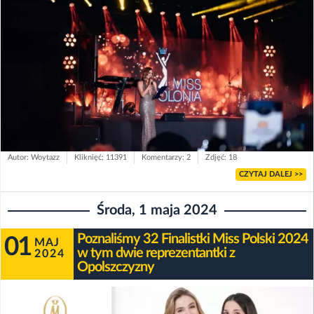
Autor: Woytazz
Kliknięć: 11391
Komentarzy: 2
Zdjęć: 18
CZYTAJ DALEJ >>
Środa, 1 maja 2024
Poznaliśmy 32 Finalistki Miss Polski 2024
01
MAJ
w tym dwie reprezentantki z
2024
Opolszczyzny