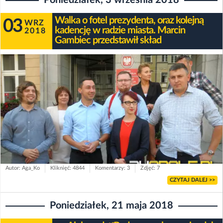
Poniedziałek, 3 września 2018
Walka o fotel prezydenta, oraz kolejną
03
WRZ
kadencję w radzie miasta. Marcin
2018
Gambiec przedstawił skład
Autor: Aga_Ko
Kliknięć: 4844
Komentarzy: 3
Zdjęć: 7
CZYTAJ DALEJ >>
Poniedziałek, 21 maja 2018