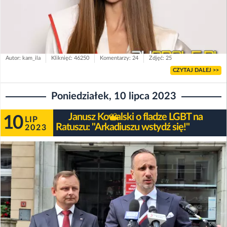
Autor: kam_ila
Kliknięć: 46250
Komentarzy: 24
Zdjęć: 25
CZYTAJ DALEJ >>
Poniedziałek, 10 lipca 2023
Janusz Kowalski o fladze LGBT na
10
LIP
Ratuszu: "Arkadiuszu wstydź się!"
2023