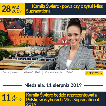
Kamila Świerc - powalczy o tytuł Miss
28
PAŹ
Supranational
2019
Autor: jaceksz
Kliknięć: 5266
Komentarzy: 0
Zdjęć: 1
OBEJRZYJ >>
Niedziela, 11 sierpnia 2019
Kamila Świerc będzie reprezentowała
11
SIE
Polskę w wyborach Miss Supranational
2019
2019