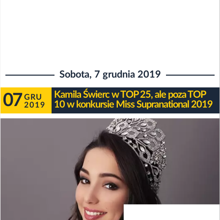
Sobota, 7 grudnia 2019
Kamila Świerc w TOP 25, ale poza TOP
07
GRU
10 w konkursie Miss Supranational 2019
2019