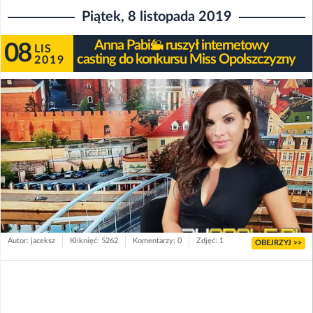
Piątek, 8 listopada 2019
Anna Pabiś - ruszył internetowy
08
LIS
casting do konkursu Miss Opolszczyzny
2019
Autor: jaceksz
Kliknięć: 5262
Komentarzy: 0
Zdjęć: 1
OBEJRZYJ >>