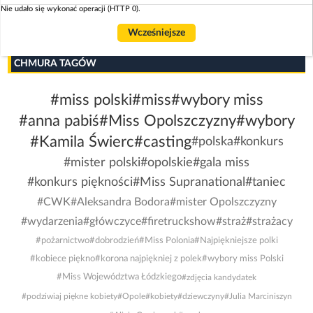
Nie udało się wykonać operacji (HTTP 0).
Wcześniejsze
CHMURA TAGÓW
#miss polski
#miss
#wybory miss
#anna pabiś
#Miss Opolszczyzny
#wybory
#Kamila Świerc
#casting
#polska
#konkurs
#mister polski
#opolskie
#gala miss
#konkurs piękności
#Miss Supranational
#taniec
#CWK
#Aleksandra Bodora
#mister Opolszczyzny
#wydarzenia
#główczyce
#firetruckshow
#straż
#strażacy
#pożarnictwo
#dobrodzień
#Miss Polonia
#Najpiękniejsze polki
#kobiece piękno
#korona najpiękniej z polek
#wybory miss Polski
#Miss Województwa Łódzkiego
#zdjęcia kandydatek
#podziwiaj piękne kobiety
#Opole
#kobiety
#dziewczyny
#Julia Marciniszyn