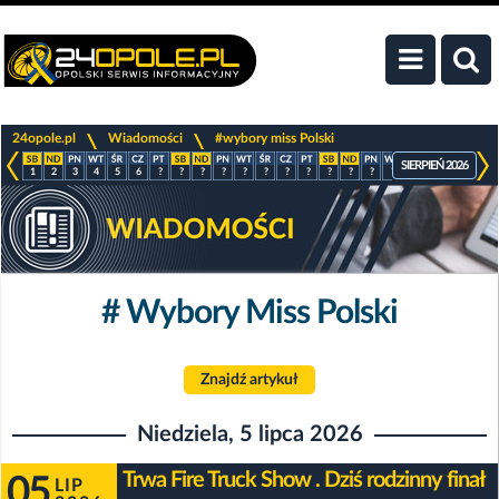
>
>
24opole.pl
Wiadomości
#wybory miss Polski
SIERPIEŃ 2026
1
2
3
4
5
6
?
?
?
?
?
?
?
?
?
?
?
?
?
?
?
?
# Wybory Miss Polski
Znajdź artykuł
Niedziela, 5 lipca 2026
Trwa Fire Truck Show . Dziś rodzinny finał
05
LIP