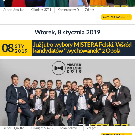
Autor: Aga_Ko
Kliknięć: 3731
Komentarzy: 0
Zdjęć: 1
CZYTAJ DALEJ >>
Wtorek, 8 stycznia 2019
Już jutro wybory MISTERA Polski. Wśród
08
STY
kandydatów "wychowanek" z Opola
2019
Autor: Aga_Ko
Kliknięć: 58265
Komentarzy: 5
Zdjęć: 18