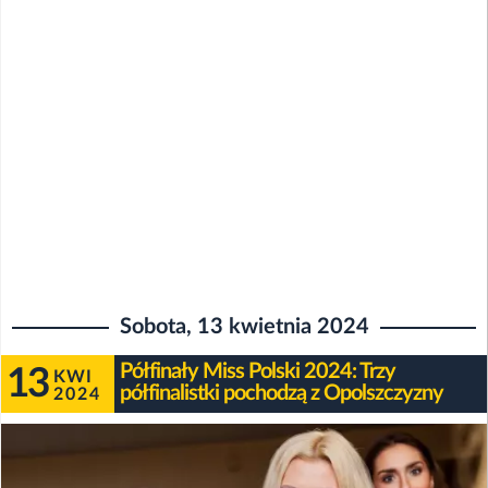
Sobota, 13 kwietnia 2024
Półfinały Miss Polski 2024: Trzy
13
KWI
półfinalistki pochodzą z Opolszczyzny
2024