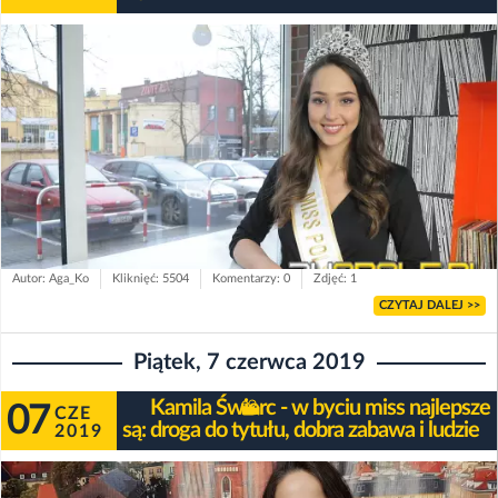
Autor: Aga_Ko
Kliknięć: 5504
Komentarzy: 0
Zdjęć: 1
CZYTAJ DALEJ >>
Piątek, 7 czerwca 2019
Kamila Świerc - w byciu miss najlepsze
07
CZE
są: droga do tytułu, dobra zabawa i ludzie
2019