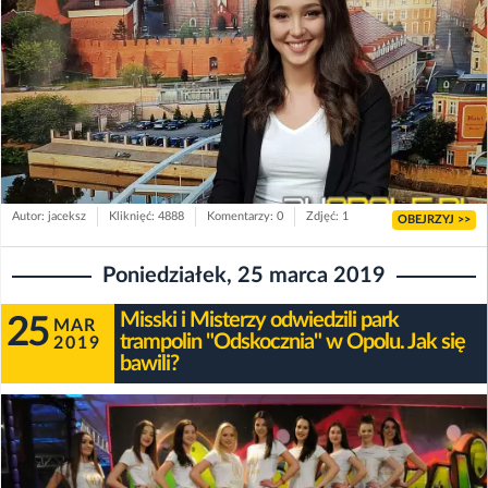
Autor: jaceksz
Kliknięć: 4888
Komentarzy: 0
Zdjęć: 1
OBEJRZYJ >>
Poniedziałek, 25 marca 2019
Misski i Misterzy odwiedzili park
25
MAR
trampolin "Odskocznia" w Opolu. Jak się
2019
bawili?