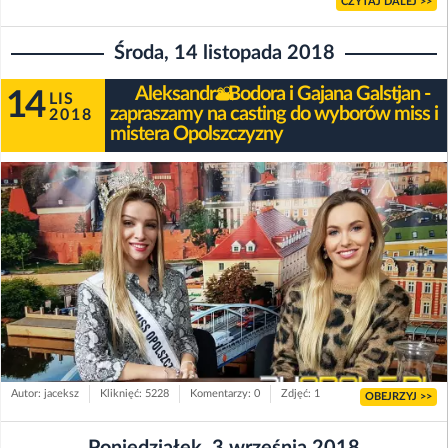
CZYTAJ DALEJ >>
Środa, 14 listopada 2018
Aleksandra Bodora i Gajana Galstjan -
14
LIS
zapraszamy na casting do wyborów miss i
2018
mistera Opolszczyzny
Autor: jaceksz
Kliknięć: 5228
Komentarzy: 0
Zdjęć: 1
OBEJRZYJ >>