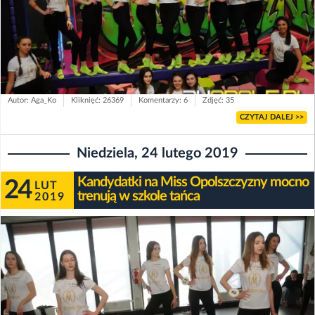
Autor: Aga_Ko
Kliknięć: 26369
Komentarzy: 6
Zdjęć: 35
CZYTAJ DALEJ >>
Niedziela, 24 lutego 2019
Kandydatki na Miss Opolszczyzny mocno
24
LUT
trenują w szkole tańca
2019