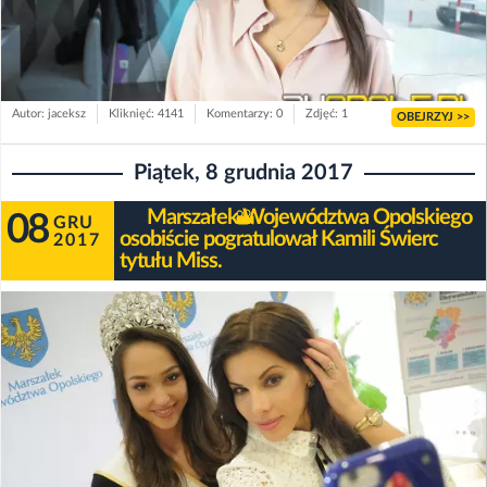
Autor: jaceksz
Kliknięć: 4141
Komentarzy: 0
Zdjęć: 1
OBEJRZYJ >>
Piątek, 8 grudnia 2017
Marszałek Województwa Opolskiego
08
GRU
osobiście pogratulował Kamili Świerc
2017
tytułu Miss.