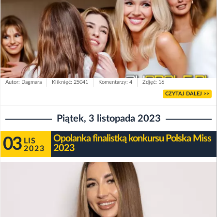
Autor: Dagmara
Kliknięć: 25041
Komentarzy: 4
Zdjęć: 16
CZYTAJ DALEJ >>
Piątek, 3 listopada 2023
Opolanka finalistką konkursu Polska Miss
03
LIS
2023
2023