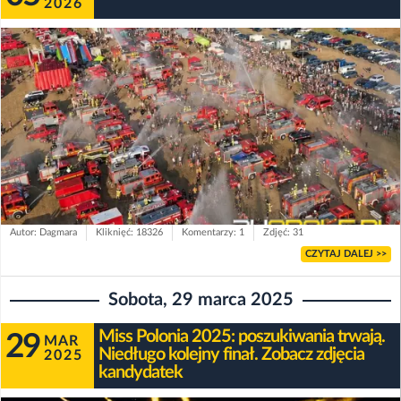
2026
Autor: Dagmara
Kliknięć: 18326
Komentarzy: 1
Zdjęć: 31
CZYTAJ DALEJ >>
Sobota, 29 marca 2025
Miss Polonia 2025: poszukiwania trwają.
29
MAR
Niedługo kolejny finał. Zobacz zdjęcia
2025
kandydatek