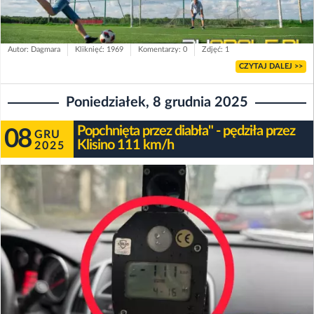
Autor: Dagmara
Kliknięć: 1969
Komentarzy: 0
Zdjęć: 1
CZYTAJ DALEJ >>
Poniedziałek, 8 grudnia 2025
Popchnięta przez diabła" - pędziła przez
08
GRU
Klisino 111 km/h
2025