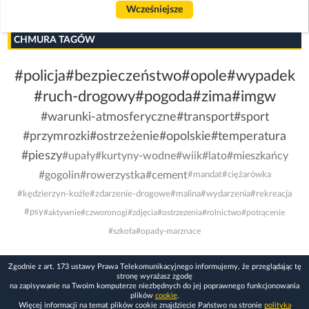
Wcześniejsze
CHMURA TAGÓW
#policja
#bezpieczeństwo
#opole
#wypadek
#ruch-drogowy
#pogoda
#zima
#imgw
#warunki-atmosferyczne
#transport
#sport
#przymrozki
#ostrzeżenie
#opolskie
#temperatura
#pieszy
#upały
#kurtyny-wodne
#wiik
#lato
#mieszkańcy
#gogolin
#rowerzystka
#cement
#mandat
#ciężarówka
#kędzierzyn-koźle
#zdarzenie-drogowe
#malina
#wydarzenia
#rekreacja
#psy
#aktywnie
#czworonogi
#zdjęcia
#ostrzezenia
#rolnictwo
#potrącenie
#szkoła
#opady-marznace
Zgodnie z art. 173 ustawy Prawa Telekomunikacyjnego informujemy, że przeglądając tę
stronę wyrażasz zgodę
na zapisywanie na Twoim komputerze niezbędnych do jej poprawnego funkcjonowania
plików
cookie
.
Więcej informacji na temat plików cookie znajdziecie Państwo na stronie
polityka