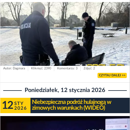
Autor: Dagmara
Kliknięć: 2390
Komentarzy: 3
Zdjęć: 2
CZYTAJ DALEJ >>
Poniedziałek, 12 stycznia 2026
Niebezpieczna podróż hulajnogą w
12
STY
zimowych warunkach (WIDEO)
2026