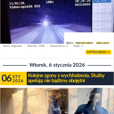
Autor: Dagmara
Kliknięć: 1965
Komentarzy: 2
Zdjęć: 1
CZYTAJ DALEJ >>
Wtorek, 6 stycznia 2026
Kolejne zgony z wychłodzenia. Służby
06
STY
apelują: nie bądźmy obojętni
2026