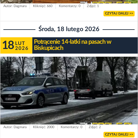
Autor: Dagmara
Kliknięć: 660
Komentarzy: 0
Zdjęć: 1
CZYTAJ DALEJ >>
Środa, 18 lutego 2026
Potrącenie 14-latki na pasach w
18
LUT
Biskupicach
2026
Autor: Dagmara
Kliknięć: 2000
Komentarzy: 0
Zdjęć: 2
CZYTAJ DALEJ >>