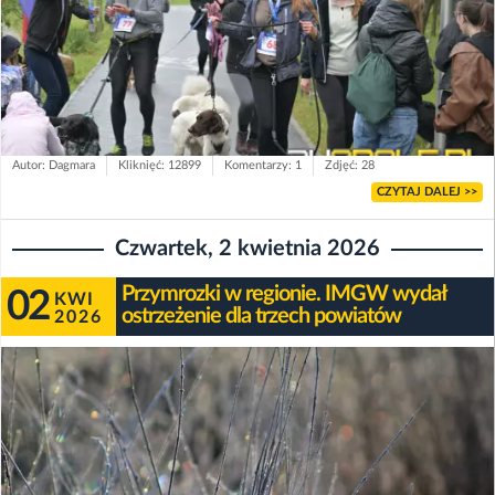
Autor: Dagmara
Kliknięć: 12899
Komentarzy: 1
Zdjęć: 28
CZYTAJ DALEJ >>
Czwartek, 2 kwietnia 2026
Przymrozki w regionie. IMGW wydał
02
KWI
ostrzeżenie dla trzech powiatów
2026