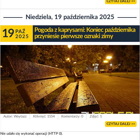
CZYTAJ DALEJ >>
Niedziela, 19 października 2025
Pogoda z kaprysami: Koniec października
19
PAŹ
przyniesie pierwsze oznaki zimy
2025
Autor: Woytazz
Kliknięć: 1554
Komentarzy: 0
Zdjęć: 1
CZYTAJ DALEJ >>
Nie udało się wykonać operacji (HTTP 0).