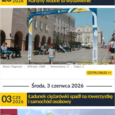
Kurtyny wodne to wybawienie
2026
Autor: Dagmara
Kliknięć: 1068
Komentarzy: 3
Zdjęć: 1
CZYTAJ DALEJ >>
Środa, 3 czerwca 2026
Ładunek ciężarówki spadł na rowerzystkę
03
CZE
i samochód osobowy
2026