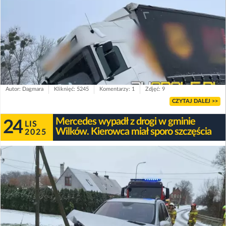
Autor: Dagmara
Kliknięć: 5245
Komentarzy: 1
Zdjęć: 9
CZYTAJ DALEJ >>
Mercedes wypadł z drogi w gminie
24
LIS
Wilków. Kierowca miał sporo szczęścia
2025