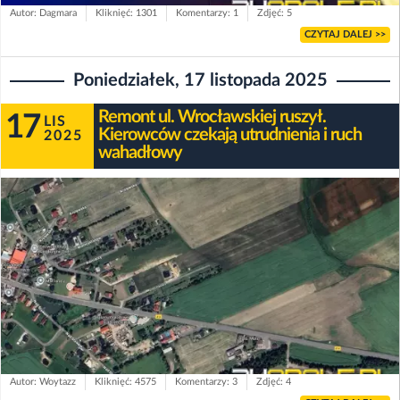
Autor: Dagmara
Kliknięć: 1301
Komentarzy: 1
Zdjęć: 5
CZYTAJ DALEJ >>
Poniedziałek, 17 listopada 2025
Remont ul. Wrocławskiej ruszył.
17
LIS
Kierowców czekają utrudnienia i ruch
2025
wahadłowy
Autor: Woytazz
Kliknięć: 4575
Komentarzy: 3
Zdjęć: 4