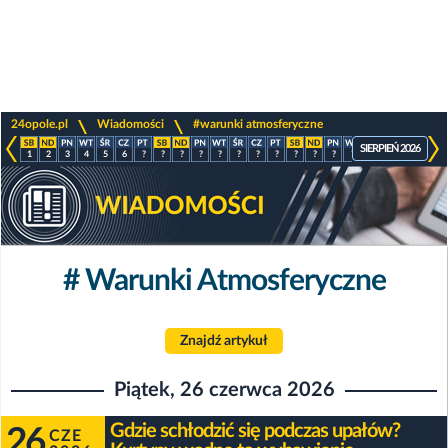
>
>
24opole.pl
Wiadomości
#warunki atmosferyczne
SIERPIEŃ 2026
1
2
3
4
5
6
?
?
?
?
?
?
?
?
?
?
?
?
?
?
?
?
# Warunki Atmosferyczne
Znajdź artykuł
Piątek, 26 czerwca 2026
Gdzie schłodzić się podczas upałów?
26
CZE