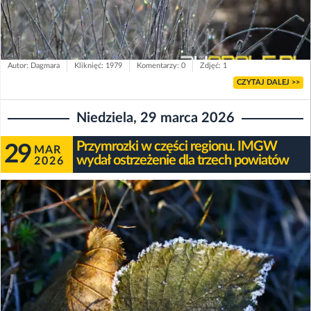
Autor: Dagmara
Kliknięć: 1979
Komentarzy: 0
Zdjęć: 1
CZYTAJ DALEJ >>
Niedziela, 29 marca 2026
Przymrozki w części regionu. IMGW
29
MAR
wydał ostrzeżenie dla trzech powiatów
2026