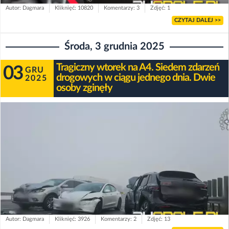
Autor: Dagmara
Kliknięć: 10820
Komentarzy: 3
Zdjęć: 1
CZYTAJ DALEJ >>
Środa, 3 grudnia 2025
Tragiczny wtorek na A4. Siedem zdarzeń
03
GRU
drogowych w ciągu jednego dnia. Dwie
2025
osoby zginęły
Autor: Dagmara
Kliknięć: 3926
Komentarzy: 2
Zdjęć: 13