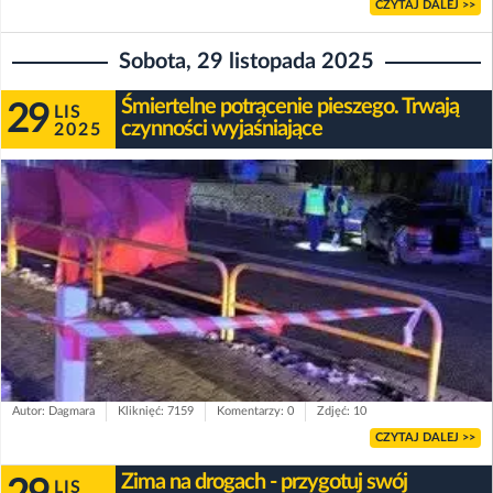
CZYTAJ DALEJ >>
Sobota, 29 listopada 2025
Śmiertelne potrącenie pieszego. Trwają
29
LIS
czynności wyjaśniające
2025
Autor: Dagmara
Kliknięć: 7159
Komentarzy: 0
Zdjęć: 10
CZYTAJ DALEJ >>
Zima na drogach - przygotuj swój
LIS