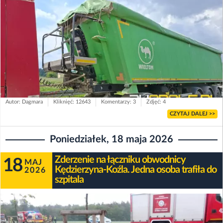
Autor: Dagmara
Kliknięć: 12643
Komentarzy: 3
Zdjęć: 4
CZYTAJ DALEJ >>
Poniedziałek, 18 maja 2026
Zderzenie na łączniku obwodnicy
18
MAJ
Kędzierzyna-Koźla. Jedna osoba trafiła do
2026
szpitala