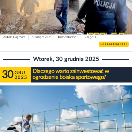
Autor: Dagmara
Kliknięć: 2471
Komentarzy: 1
Zdjęć: 1
CZYTAJ DALEJ >>
Wtorek, 30 grudnia 2025
Dlaczego warto zainwestować w
30
GRU
ogrodzenie boiska sportowego?
2025