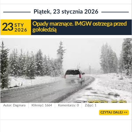
Piątek, 23 stycznia 2026
Opady marznące. IMGW ostrzega przed
23
STY
gołoledzią
2026
Autor: Dagmara
Kliknięć: 1664
Komentarzy: 0
Zdjęć: 1
CZYTAJ DALEJ >>