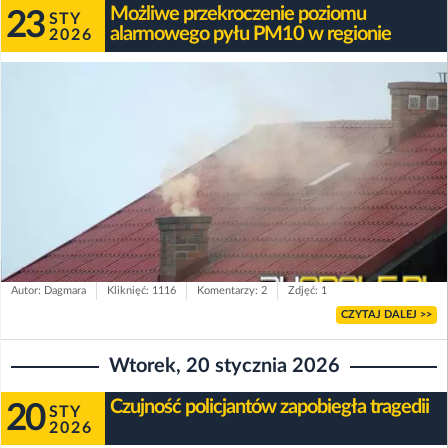
Możliwe przekroczenie poziomu
23
STY
alarmowego pyłu PM10 w regionie
2026
Autor: Dagmara
Kliknięć: 1116
Komentarzy: 2
Zdjęć: 1
CZYTAJ DALEJ >>
Wtorek, 20 stycznia 2026
Czujność policjantów zapobiegła tragedii
20
STY
2026