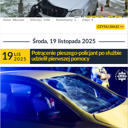
Autor: Woytazz
Kliknięć: 1566
Komentarzy: 2
Zdjęć: 4
CZYTAJ DALEJ >>
Środa, 19 listopada 2025
Potrącenie pieszego-policjant po służbie
19
LIS
udzielił pierwszej pomocy
2025