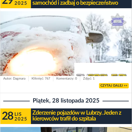
29
samochód i zadbaj o bezpieczeństwo
2025
Autor: Dagmara
Kliknięć: 767
Komentarzy: 0
Zdjęć: 1
CZYTAJ DALEJ >>
Piątek, 28 listopada 2025
Zderzenie pojazdów w Lubrzy. Jeden z
28
LIS
kierowców trafił do szpitala
2025