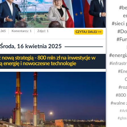
#be
e
#sieci
#Do
 1365
Komentarzy: 1
Zdjęć: 1
CZYTAJ DALEJ >>
#Fun
Środa, 16 kwietnia 2025
#energi
 nową strategią - 800 mln zł na inwestycje w
ną energię i nowoczesne technologie
#infrast
#Ene
O
#ro
#800 
#walne 
#Ark
#głos