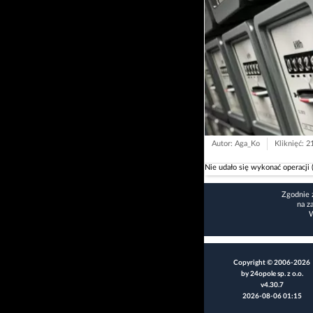
Autor: Aga_Ko
Kliknięć: 2
Nie udało się wykonać operacji 
Zgodnie 
na z
W
Copyright © 2006-2026
by 24opole sp. z o.o.
v4.30.7
2026-08-06 01:15