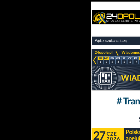
>
24opole.pl
Wiadomoś
1
2
3
4
5
6
?
# Tra
Polsk
27
CZE
apelu
2026