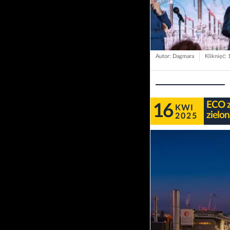
Autor: Dagmara
Kliknięć:
ECO z
16
KWI
zielo
2025