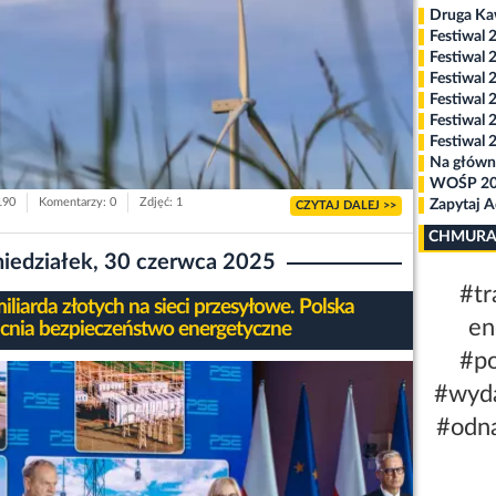
Druga K
Festiwal 
Festiwal 
Festiwal 
Festiwal 
Festiwal 
Festiwal 
Na główn
WOŚP 2
190
Komentarzy: 0
Zdjęć: 1
Zapytaj 
CZYTAJ DALEJ >>
CHMURA
iedziałek, 30 czerwca 2025
#tr
iliarda złotych na sieci przesyłowe. Polska
en
nia bezpieczeństwo energetyczne
#po
#wyda
#odna