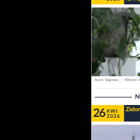
Autor: Dagmara
Kliknięć: 
N
Zielo
26
KWI
2026