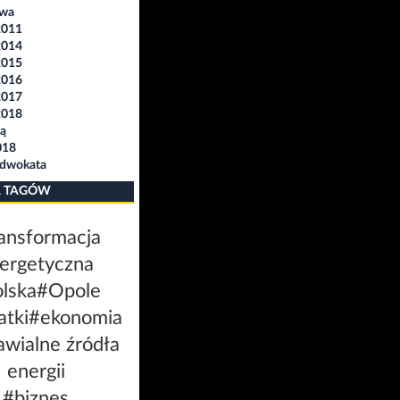
awa
2011
2014
2015
2016
2017
2018
ą
018
Adwokata
 TAGÓW
ansformacja
ergetyczna
lska
#Opole
tki
#ekonomia
wialne źródła
energii
#biznes