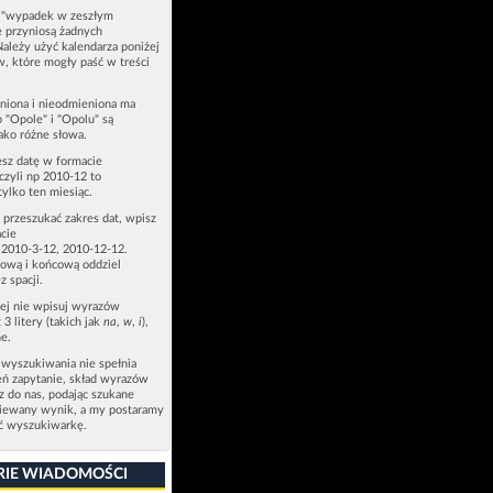
u "wypadek w zeszłym
e przyniosą żadnych
Należy użyć kalendarza poniżej
ów, które mogły paść w treści
niona i nieodmieniona ma
p "Opole" i "Opolu" są
ako różne słowa.
esz datę w formacie
zyli np 2010-12 to
tylko ten miesiąc.
z przeszukać zakres dat, wpisz
cie
 2010-3-12, 2010-12-12.
ową i końcową oddziel
z spacji.
zej nie wpisuj wyrazów
 3 litery (takich jak
na
,
w
,
i
),
e.
 wyszukiwania nie spełnia
eń zapytanie, skład wyrazów
sz do nas, podając szukane
ziewany wynik, a my postaramy
ić wyszukiwarkę.
RIE WIADOMOŚCI