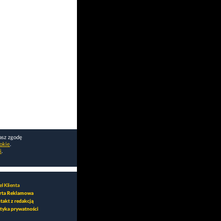
asz zgodę
okie
.
i
.
l Klienta
rta Reklamowa
takt z redakcją
ityka prywatności