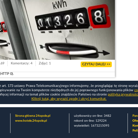
169
Komentarzy: 4
Zdjęć: 1
CZYTAJ DALEJ >>
(HTTP 0).
z art. 173 ustawy Prawa Telekomunikacyjnego informujemy, że przeglądając tę stronę wyraż
apisywanie na Twoim komputerze niezbędnych do jej poprawnego funkcjonowania plików
co
ięcej informacji na temat plików cookie znajdziecie Państwo na stronie
polityka prywatnośc
Kliknij tutaj, aby wyrazić zgodę i ukryć komunikat.
Strona główna 24opole.pl
użytkownicy on-line: 3482
Pane
www.hotele.24opole.pl
rekord on-line: 129224
Ofe
wyświetleń: 1673215095
Kon
Pol