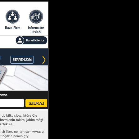
Baza Firm
Informator
miejski
SIERPIEŃ 2026
ewsa
lub kilka słów, które Cię
brzmieniu takim, jakim mógł
artykule.
ich liter, np. ten sam wyraz z
ś" będzie pominięty.