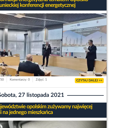
nieckiej konferencji energetycznej
750
Komentarzy: 0
Zdjęć: 1
CZYTAJ DALEJ >>
Sobota, 27 listopada 2021
ewództwie opolskim zużywamy najwięcej
ii na jednego mieszkańca