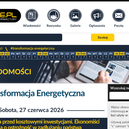
Wiadomości
Rozrywka
Galerie
Ogłoszenia
Poczta
Szukaj
>
ci
#transformacja energetyczna
?
?
?
?
?
?
?
?
?
?
?
?
?
?
?
?
?
?
?
?
?
?
?
?
Wyszukaj n
nsformacja Energetyczna
Wpisz słowo 
Sobota, 27 czerwca 2026
interesują
w 
być użyty w 
a przed kosztowymi inwestycjami. Ekonomiści
Używaj polsk
"s" zamiast "
ją o ostrożność w zadłużaniu państwa