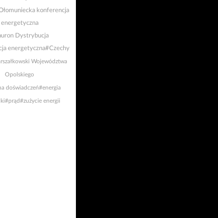
Ołomuniecka konferencja
energetyczna
uron Dystrybucja
ja energetyczna
#Czechy
rszałkowski Województwa
Opolskiego
a doświadczeń
#energia
ki
#prąd
#zużycie energii