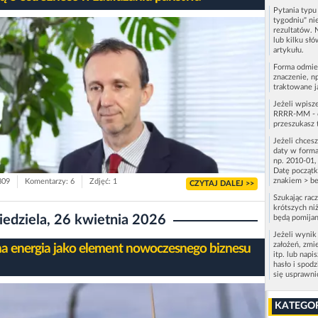
Pytania typ
tygodniu" ni
rezultatów. 
lub kilku sł
artykułu.
Forma odmie
znaczenie, n
traktowane j
Jeżeli wpisz
RRRR-MM - c
przeszukasz 
Jeżeli chces
daty w forma
np. 2010-01,
Datę początk
znakiem > be
809
Komentarzy: 6
Zdjęć: 1
CZYTAJ DALEJ >>
Szukając rac
krótszych niż
iedziela, 26 kwietnia 2026
będą pomijan
Jeżeli wynik
założeń, zmi
na energia jako element nowoczesnego biznesu
itp. lub napi
hasło i spod
się usprawn
KATEGO