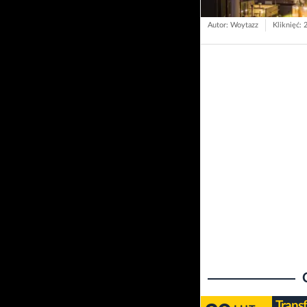
Autor: Woytazz
Kliknięć: 
Trans