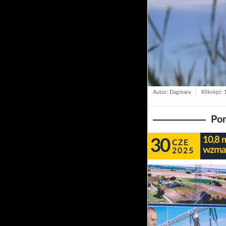
Autor: Dagmara
Kliknięć: 
Pon
10,8 m
30
CZE
wzmac
2025