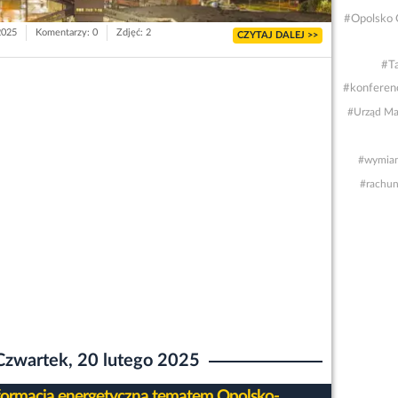
#Opolsko 
2025
Komentarzy: 0
Zdjęć: 2
CZYTAJ DALEJ >>
#Ta
#konferenc
#Urząd Ma
#wymian
#rachun
Czwartek, 20 lutego 2025
formacja energetyczna tematem Opolsko-