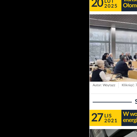
20
LUT
Ołomu
2025
Autor: Woytazz
Kliknięć: 
W woj
27
LIS
energ
2021