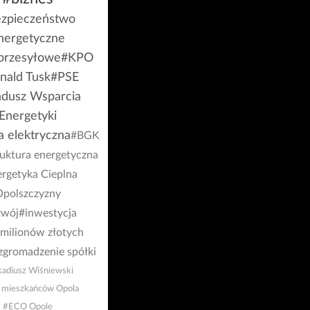
zpieczeństwo
nergetyczne
 przesyłowe
#KPO
nald Tusk
#PSE
dusz Wsparcia
Energetyki
a elektryczna
#BGK
ruktura energetyczna
rgetyka Cieplna
polszczyzny
zwój
#inwestycja
milionów złotych
zgromadzenie spółki
adiusz Wiśniewski
 mieszkańców Opola
#ECO Opole