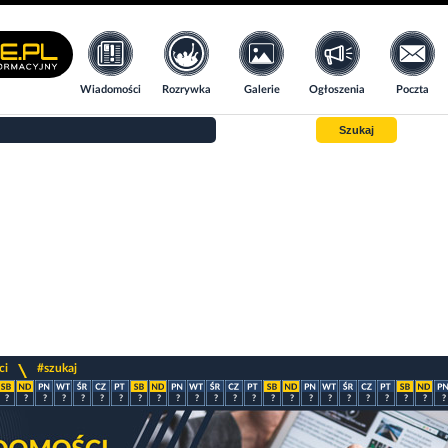
Wiadomości
Rozrywka
Galerie
Ogłoszenia
Poczta
Szukaj
>
ci
#szukaj
?
?
?
?
?
?
?
?
?
?
?
?
?
?
?
?
?
?
?
?
?
?
?
?