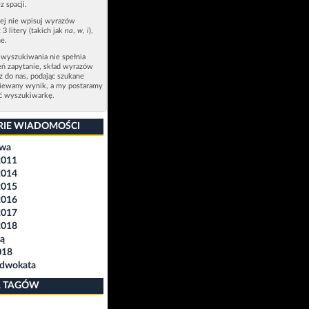
z spacji.
zej nie wpisuj wyrazów
 3 litery (takich jak
na
,
w
,
i
),
e.
 wyszukiwania nie spełnia
eń zapytanie, skład wyrazów
sz do nas, podając szukane
ziewany wynik, a my postaramy
ić wyszukiwarkę.
RIE WIADOMOŚCI
awa
2011
2014
2015
2016
2017
2018
ą
018
Adwokata
 TAGÓW