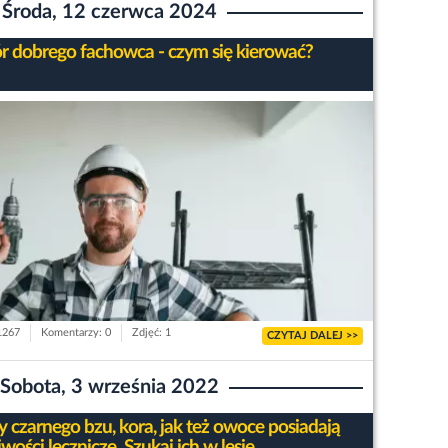
Środa, 12 czerwca 2024
 dobrego fachowca - czym się kierować?
 1267
Komentarzy: 0
Zdjęć: 1
CZYTAJ DALEJ >>
Sobota, 3 września 2022
y czarnego bzu, kora, jak też owoce posiadają
wości lecznicze. Szukaj ich w lesie