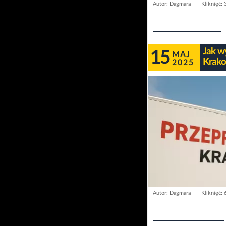
Autor: Dagmara
Kliknięć: 
Jak w
15
MAJ
Krako
2025
Autor: Dagmara
Kliknięć: 