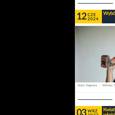
Wybór
12
CZE
2024
Autor: Dagmara
Kliknięć:
Kwiat
03
WRZ
właści