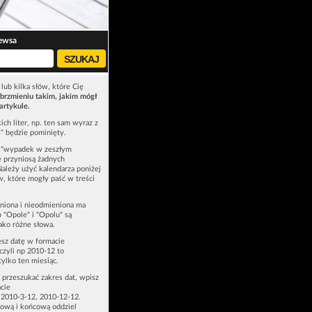
ewsa
lub kilka słów, które Cię
brzmieniu takim, jakim mógł
artykule.
ich liter, np. ten sam wyraz z
ś" będzie pominięty.
u "wypadek w zeszłym
e przyniosą żadnych
Należy użyć kalendarza poniżej
ów, które mogły paść w treści
niona i nieodmieniona ma
p "Opole" i "Opolu" są
ako różne słowa.
esz datę w formacie
zyli np 2010-12 to
tylko ten miesiąc.
z przeszukać zakres dat, wpisz
cie
 2010-3-12, 2010-12-12.
ową i końcową oddziel