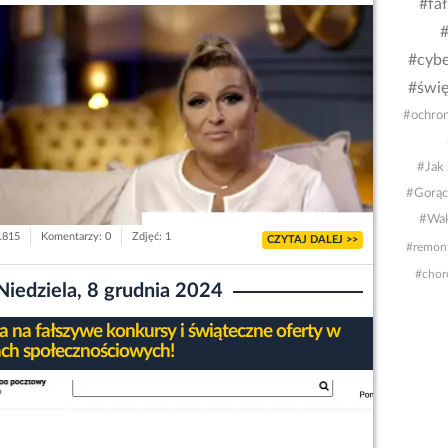
#fa
#
#cybe
#świę
#ochron
#Jak 
#Gorąc
#Wak
 1815
Komentarzy: 0
Zdjęć: 1
CZYTAJ DALEJ >>
#remon
#chor
Niedziela, 8 grudnia 2024
 na fałszywe konkursy i świąteczne oferty w
ch społecznościowych!