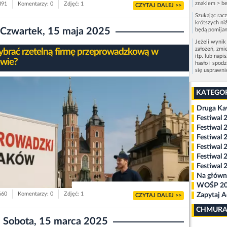
znakiem > be
391
Komentarzy: 0
Zdjęć: 1
CZYTAJ DALEJ >>
Szukając rac
krótszych niż
Czwartek, 15 maja 2025
będą pomijan
Jeżeli wynik
założeń, zmi
ybrać rzetelną firmę przeprowadzkową w
itp. lub napi
wie?
hasło i spod
się usprawn
KATEGO
Druga K
Festiwal 
Festiwal 
Festiwal 
Festiwal 
Festiwal 
Festiwal 
Na główn
WOŚP 2
660
Komentarzy: 0
Zdjęć: 1
Zapytaj 
CZYTAJ DALEJ >>
CHMURA
Sobota, 15 marca 2025