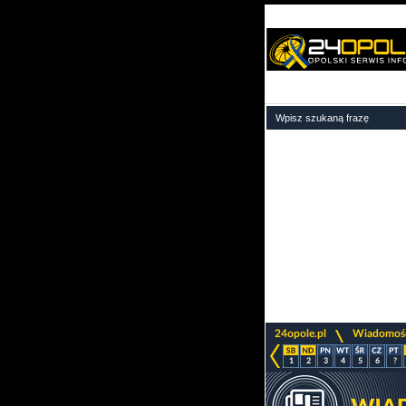
>
24opole.pl
Wiadomoś
1
2
3
4
5
6
?