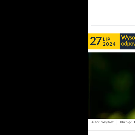
Wysok
27
LIP
odpow
2024
Autor: Woytazz
Kliknięć: 