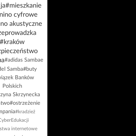
ja
#mieszkanie
nino cyfrowe
ino akustyczne
zeprowadzka
#kraków
zpieczeństwo
ba
#adidas Sambae
el Samba
#buty
iązek Banków
Polskich
rzyna Skrzynecka
stwo
#ostrzeżenie
mpania
#kradzież
CyberEdukacji
stwa internetowe