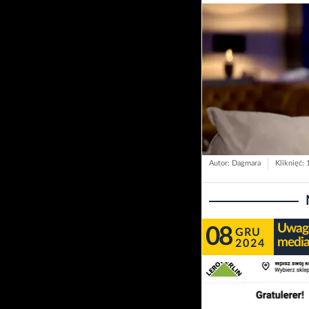
Autor: Dagmara
Kliknięć:
Uwaga
08
GRU
media
2024