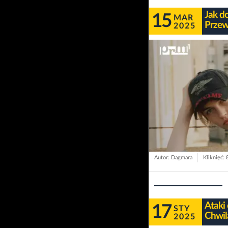
Jak d
15
MAR
Przew
2025
Autor: Dagmara
Kliknięć: 
Ataki
17
STY
Chwil
2025