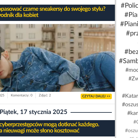
#Polic
opasować czarne sneakersy do swojego stylu?
#Pia
odnik dla kobiet
#Pian
#pr
#be
#Sam
#mod
#Zw
#Kata
825
Komentarzy: 0
Zdjęć: 2
CZYTAJ DALEJ >>
#oszu
Piątek, 17 stycznia 2025
#ka
#
 cyberprzestępców mogą dotknać każdego.
a nieuwagi może słono kosztować
#oszu