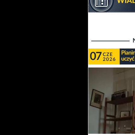
Piani
07
CZE
uczyć
2026