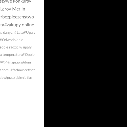
łszywe konkursy
Leroy Merlin
rbezpieczeństwo
ta
#zakupy online
a danych
#Lato
#Upaly
#Odwodnienie
sobie radzić w upały
a temperatura
#Opole
acje
#naprawa
#dom
t domu
#fachowiec
#bez
oby
#przeziębienie
#las