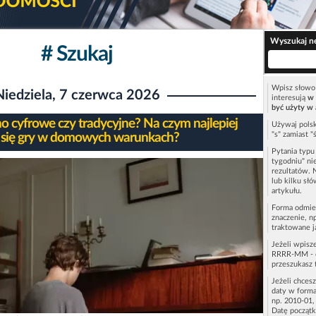
Wyszukaj n
# Szukaj
Wpisz słowo 
Niedziela, 7 czerwca 2026
interesują
w 
być użyty w 
no cyfrowe czy tradycyjne? Na czym najlepiej
Używaj polsk
"s" zamiast "
 się gry w domowych warunkach?
Pytania typ
tygodniu" ni
rezultatów. 
lub kilku sł
artykułu.
Forma odmie
znaczenie, n
traktowane j
Jeżeli wpisz
RRRR-MM - c
przeszukasz 
Jeżeli chces
daty w forma
np. 2010-01,
Datę początk