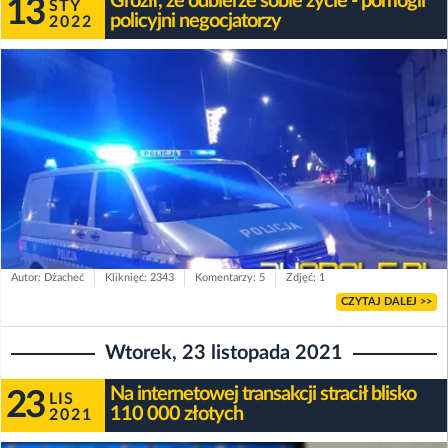
Groził, że odbierze sobie życie - pomogli
13
STY
policyjni negocjatorzy
2022
Autor: Dżacheć
Kliknięć: 2343
Komentarzy: 5
Zdjęć: 1
CZYTAJ DALEJ >>
Wtorek, 23 listopada 2021
Na internetowej transakcji stracił blisko
23
LIS
110 000 złotych
2021