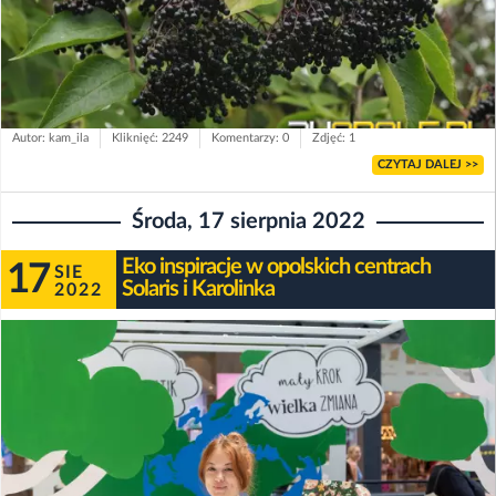
Autor: kam_ila
Kliknięć: 2249
Komentarzy: 0
Zdjęć: 1
CZYTAJ DALEJ >>
Środa, 17 sierpnia 2022
Eko inspiracje w opolskich centrach
17
SIE
Solaris i Karolinka
2022