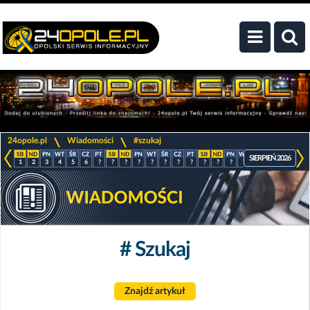
>
>
24opole.pl
Wiadomości
#szukaj
SIERPIEŃ 2026
1
2
3
4
5
6
?
?
?
?
?
?
?
?
?
?
?
?
?
?
?
?
# Szukaj
Znajdź artykuł