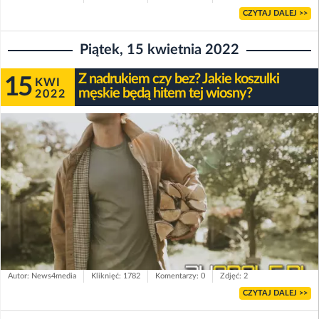
CZYTAJ DALEJ >>
Piątek, 15 kwietnia 2022
Z nadrukiem czy bez? Jakie koszulki
15
KWI
męskie będą hitem tej wiosny?
2022
Autor: News4media
Kliknięć: 1782
Komentarzy: 0
Zdjęć: 2
CZYTAJ DALEJ >>