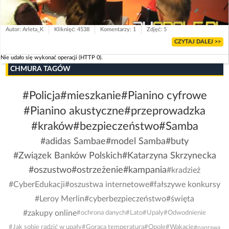
Autor: Arleta_K
Kliknięć: 4538
Komentarzy: 1
Zdjęć: 5
CZYTAJ DALEJ >>
Nie udało się wykonać operacji (HTTP 0).
CHMURA TAGÓW
#Policja
#mieszkanie
#Pianino cyfrowe
#Pianino akustyczne
#przeprowadzka
#kraków
#bezpieczeństwo
#Samba
#adidas Sambae
#model Samba
#buty
#Związek Banków Polskich
#Katarzyna Skrzynecka
#oszustwo
#ostrzeżenie
#kampania
#kradzież
#CyberEdukacji
#oszustwa internetowe
#fałszywe konkursy
#Leroy Merlin
#cyberbezpieczeństwo
#święta
#zakupy online
#ochrona danych
#Lato
#Upaly
#Odwodnienie
#Jak sobie radzić w upały
#Gorąca temperatura
#Opole
#Wakacje
#naprawa