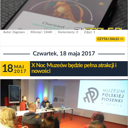
Autor: Dagmara
Kliknięć: 13440
Komentarzy: 0
Zdjęć: 1
CZYTAJ DALEJ >>
Czwartek, 18 maja 2017
X Noc Muzeów będzie pełna atrakcji i
18
MAJ
nowości
2017