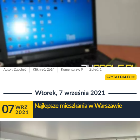
Autor: Dżacheć
Kliknięć: 2614
Komentarzy: 9
Zdjęć: 1
CZYTAJ DALEJ >>
Wtorek, 7 września 2021
Najlepsze mieszkania w Warszawie
07
WRZ
2021