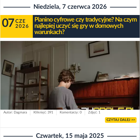
Niedziela, 7 czerwca 2026
Pianino cyfrowe czy tradycyjne? Na czym
07
CZE
najlepiej uczyć się gry w domowych
2026
warunkach?
Autor: Dagmara
Kliknięć: 391
Komentarzy: 0
Zdjęć: 1
CZYTAJ DALEJ >>
Czwartek, 15 maja 2025