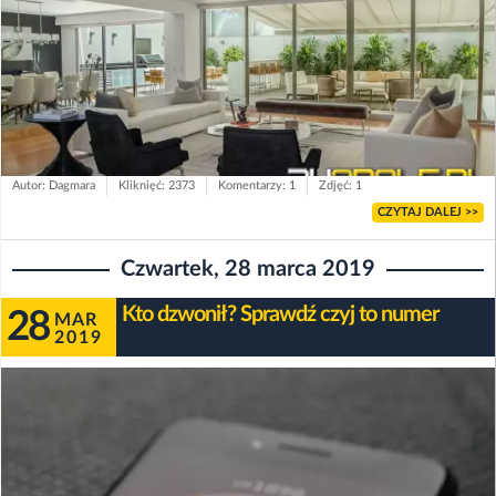
Autor: Dagmara
Kliknięć: 2373
Komentarzy: 1
Zdjęć: 1
CZYTAJ DALEJ >>
Czwartek, 28 marca 2019
Kto dzwonił? Sprawdź czyj to numer
28
MAR
2019