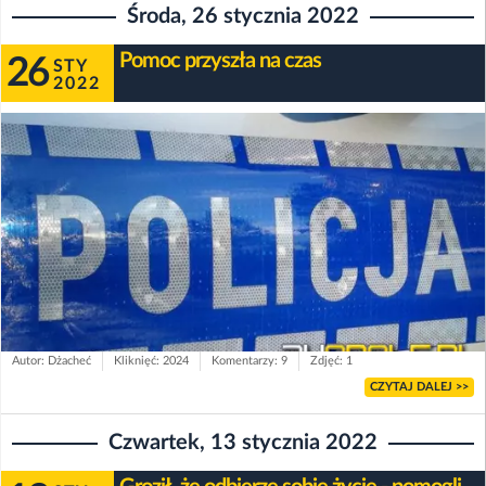
Środa, 26 stycznia 2022
Pomoc przyszła na czas
26
STY
2022
Autor: Dżacheć
Kliknięć: 2024
Komentarzy: 9
Zdjęć: 1
CZYTAJ DALEJ >>
Czwartek, 13 stycznia 2022