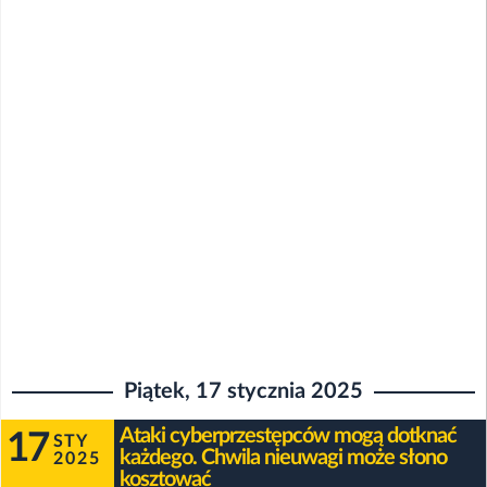
Piątek, 17 stycznia 2025
Ataki cyberprzestępców mogą dotknać
17
STY
każdego. Chwila nieuwagi może słono
2025
kosztować