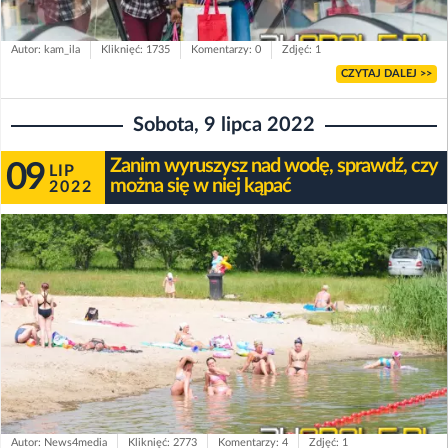
Autor: kam_ila
Kliknięć: 1735
Komentarzy: 0
Zdjęć: 1
CZYTAJ DALEJ >>
Sobota, 9 lipca 2022
Zanim wyruszysz nad wodę, sprawdź, czy
09
LIP
można się w niej kąpać
2022
Autor: News4media
Kliknięć: 2773
Komentarzy: 4
Zdjęć: 1