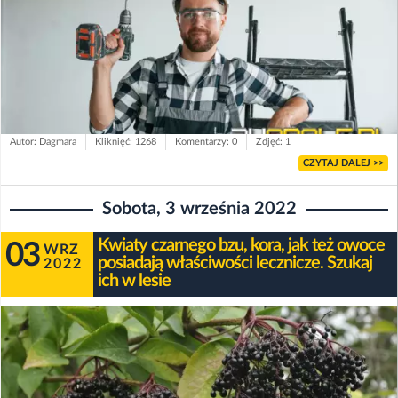
Autor: Dagmara
Kliknięć: 1268
Komentarzy: 0
Zdjęć: 1
CZYTAJ DALEJ >>
Sobota, 3 września 2022
Kwiaty czarnego bzu, kora, jak też owoce
03
WRZ
posiadają właściwości lecznicze. Szukaj
2022
ich w lesie