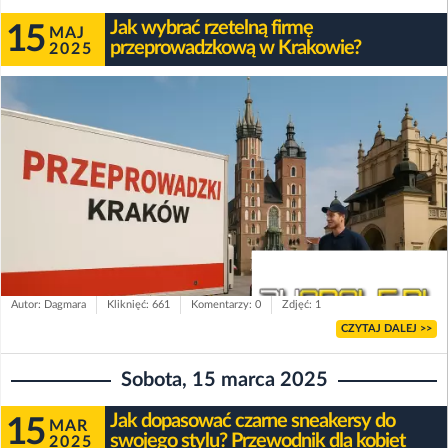
Jak wybrać rzetelną firmę
15
MAJ
przeprowadzkową w Krakowie?
2025
Autor: Dagmara
Kliknięć: 661
Komentarzy: 0
Zdjęć: 1
CZYTAJ DALEJ >>
Sobota, 15 marca 2025
Jak dopasować czarne sneakersy do
15
MAR
swojego stylu? Przewodnik dla kobiet
2025