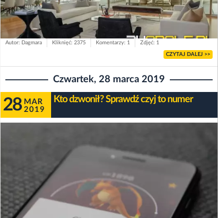
Autor: Dagmara
Kliknięć: 2375
Komentarzy: 1
Zdjęć: 1
CZYTAJ DALEJ >>
Czwartek, 28 marca 2019
Kto dzwonił? Sprawdź czyj to numer
28
MAR
2019