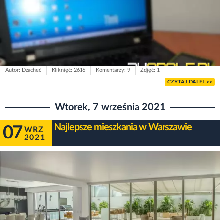
Autor: Dżacheć
Kliknięć: 2616
Komentarzy: 9
Zdjęć: 1
CZYTAJ DALEJ >>
Wtorek, 7 września 2021
Najlepsze mieszkania w Warszawie
07
WRZ
2021