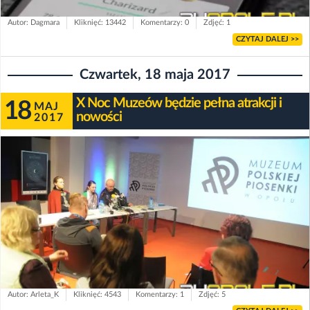
Autor: Dagmara
Kliknięć: 13442
Komentarzy: 0
Zdjęć: 1
CZYTAJ DALEJ >>
Czwartek, 18 maja 2017
X Noc Muzeów będzie pełna atrakcji i
18
MAJ
nowości
2017
Autor: Arleta_K
Kliknięć: 4543
Komentarzy: 1
Zdjęć: 5