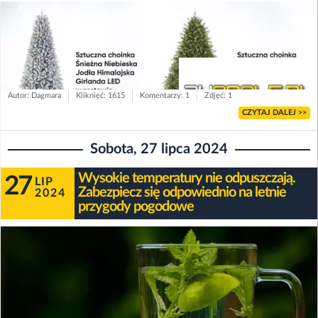
Autor: Dagmara
Kliknięć: 1615
Komentarzy: 1
Zdjęć: 1
CZYTAJ DALEJ >>
Sobota, 27 lipca 2024
Wysokie temperatury nie odpuszczają.
27
LIP
Zabezpiecz się odpowiednio na letnie
2024
przygody pogodowe