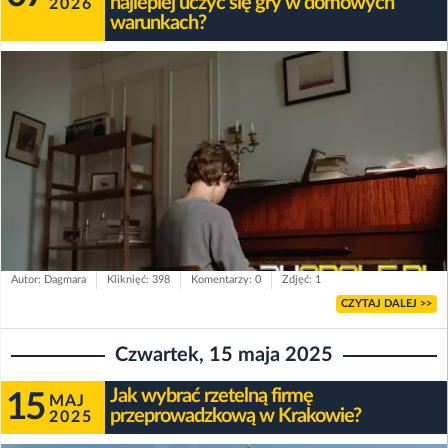
najlepiej uczyć się gry w domowych
2026
warunkach?
Autor: Dagmara
Kliknięć: 398
Komentarzy: 0
Zdjęć: 1
CZYTAJ DALEJ >>
Czwartek, 15 maja 2025
Jak wybrać rzetelną firmę
15
MAJ
przeprowadzkową w Krakowie?
2025