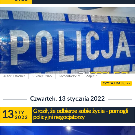
Autor: Dżacheć
Kliknięć: 2027
Komentarzy: 9
Zdjęć: 1
CZYTAJ DALEJ >>
Czwartek, 13 stycznia 2022
Groził, że odbierze sobie życie - pomogli
13
STY
policyjni negocjatorzy
2022