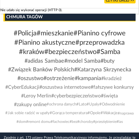
CZYTAJ DALEJ >>
Nie udało się wykonać operacji (HTTP 0).
CHMURA TAGÓW
#Policja
#mieszkanie
#Pianino cyfrowe
#Pianino akustyczne
#przeprowadzka
#kraków
#bezpieczeństwo
#Samba
#adidas Sambae
#model Samba
#buty
#Związek Banków Polskich
#Katarzyna Skrzynecka
#oszustwo
#ostrzeżenie
#kampania
#kradzież
#CyberEdukacji
#oszustwa internetowe
#fałszywe konkursy
#Leroy Merlin
#cyberbezpieczeństwo
#święta
#zakupy online
#ochrona danych
#Lato
#Upaly
#Odwodnienie
#Jak sobie radzić w upały
#Gorąca temperatura
#Opole
#Wakacje
#naprawa
#dom
#remont domu
#fachowiec
#bez
#choroby
#przeziębienie
#las
Zgodnie z art. 173 ustawy Prawa Telekomunikacyjnego informujemy, że przeglądając tę