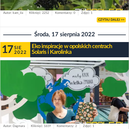
Autor: kam_ila
Kliknięć: 2252
Komentarzy: 0
Zdjęć: 1
CZYTAJ DALEJ >>
Środa, 17 sierpnia 2022
Eko inspiracje w opolskich centrach
17
SIE
Solaris i Karolinka
2022
Autor: Dagmara
Kliknięć: 1619
Komentarzy: 2
Zdjęć: 1