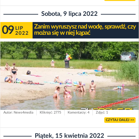
Sobota, 9 lipca 2022
Zanim wyruszysz nad wodę, sprawdź, czy
09
LIP
można się w niej kąpać
2022
Autor: News4media
Kliknięć: 2775
Komentarzy: 4
Zdjęć: 1
CZYTAJ DALEJ >>
Piątek, 15 kwietnia 2022