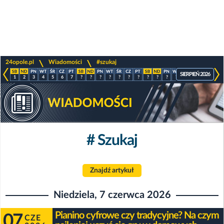
>
>
24opole.pl
Wiadomości
#szukaj
SIERPIEŃ 2026
1
2
3
4
5
6
7
?
?
?
?
?
?
?
?
?
?
?
?
?
?
?
# Szukaj
Znajdź artykuł
Niedziela, 7 czerwca 2026
Pianino cyfrowe czy tradycyjne? Na czym
07
CZE