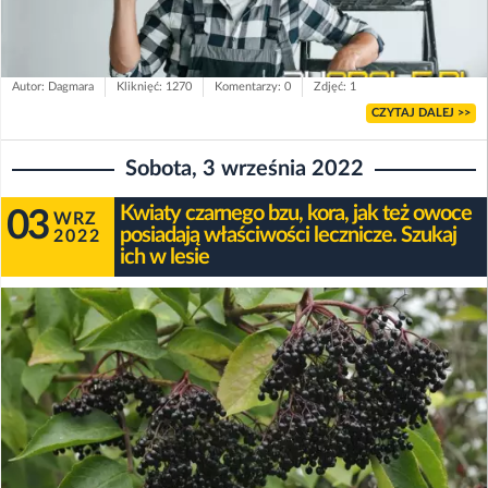
Autor: Dagmara
Kliknięć: 1270
Komentarzy: 0
Zdjęć: 1
CZYTAJ DALEJ >>
Sobota, 3 września 2022
Kwiaty czarnego bzu, kora, jak też owoce
03
WRZ
posiadają właściwości lecznicze. Szukaj
2022
ich w lesie