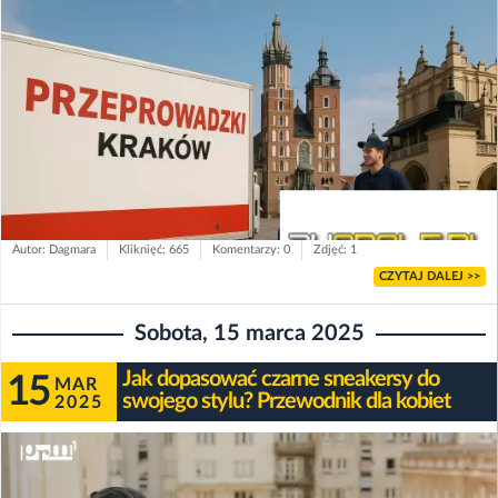
Autor: Dagmara
Kliknięć: 665
Komentarzy: 0
Zdjęć: 1
CZYTAJ DALEJ >>
Sobota, 15 marca 2025
Jak dopasować czarne sneakersy do
15
MAR
swojego stylu? Przewodnik dla kobiet
2025