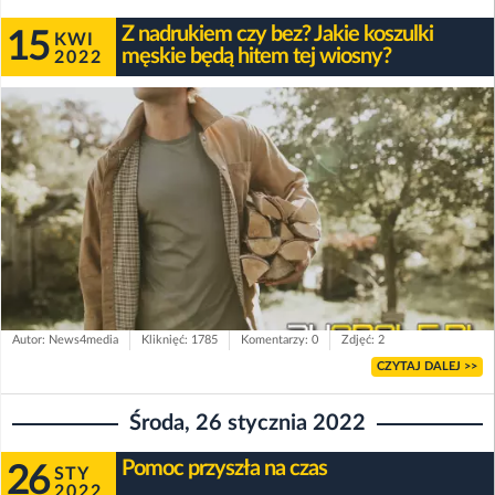
Z nadrukiem czy bez? Jakie koszulki
15
KWI
męskie będą hitem tej wiosny?
2022
Autor: News4media
Kliknięć: 1785
Komentarzy: 0
Zdjęć: 2
CZYTAJ DALEJ >>
Środa, 26 stycznia 2022
Pomoc przyszła na czas
26
STY
2022