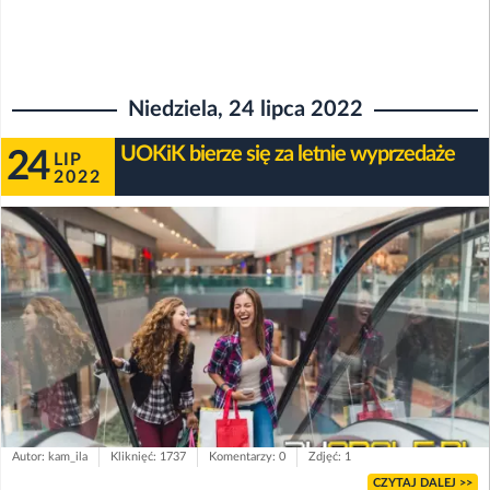
Niedziela, 24 lipca 2022
UOKiK bierze się za letnie wyprzedaże
24
LIP
2022
Autor: kam_ila
Kliknięć: 1737
Komentarzy: 0
Zdjęć: 1
CZYTAJ DALEJ >>