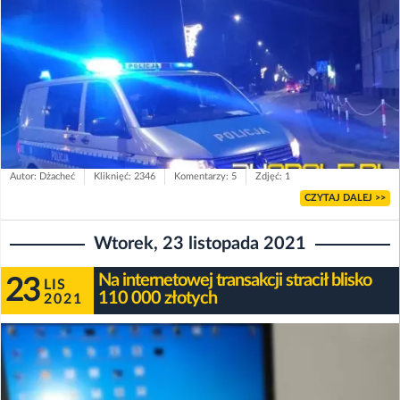
Autor: Dżacheć
Kliknięć: 2346
Komentarzy: 5
Zdjęć: 1
CZYTAJ DALEJ >>
Wtorek, 23 listopada 2021
Na internetowej transakcji stracił blisko
23
LIS
110 000 złotych
2021