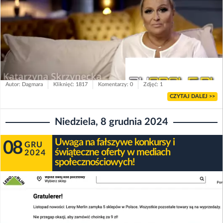
Autor: Dagmara
Kliknięć: 1817
Komentarzy: 0
Zdjęć: 1
CZYTAJ DALEJ >>
Niedziela, 8 grudnia 2024
Uwaga na fałszywe konkursy i
08
GRU
świąteczne oferty w mediach
2024
społecznościowych!