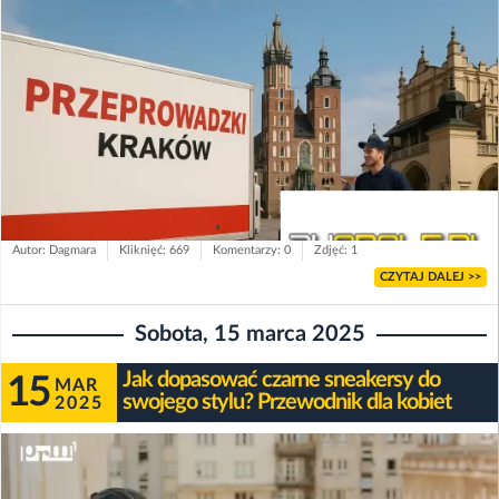
Autor: Dagmara
Kliknięć: 669
Komentarzy: 0
Zdjęć: 1
CZYTAJ DALEJ >>
Sobota, 15 marca 2025
Jak dopasować czarne sneakersy do
15
MAR
swojego stylu? Przewodnik dla kobiet
2025