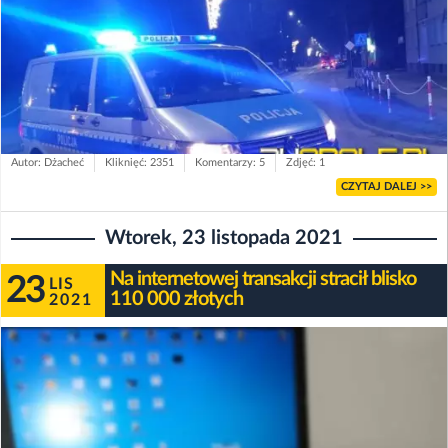
Autor: Dżacheć
Kliknięć: 2351
Komentarzy: 5
Zdjęć: 1
CZYTAJ DALEJ >>
Wtorek, 23 listopada 2021
Na internetowej transakcji stracił blisko
23
LIS
110 000 złotych
2021