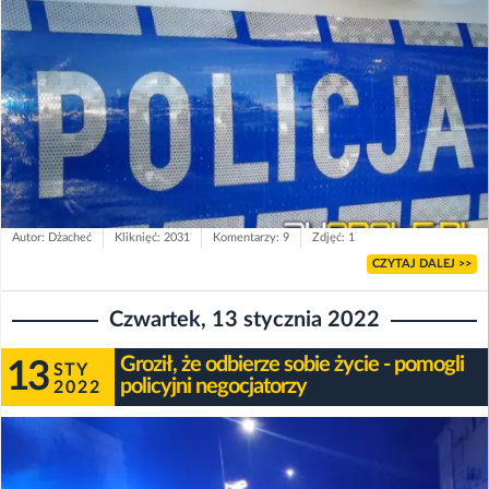
Autor: Dżacheć
Kliknięć: 2031
Komentarzy: 9
Zdjęć: 1
CZYTAJ DALEJ >>
Czwartek, 13 stycznia 2022
Groził, że odbierze sobie życie - pomogli
13
STY
policyjni negocjatorzy
2022