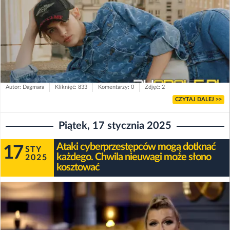
Autor: Dagmara
Kliknięć: 833
Komentarzy: 0
Zdjęć: 2
CZYTAJ DALEJ >>
Piątek, 17 stycznia 2025
Ataki cyberprzestępców mogą dotknać
17
STY
każdego. Chwila nieuwagi może słono
2025
kosztować