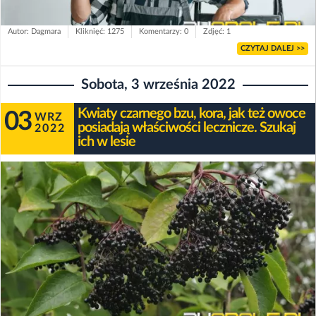
Autor: Dagmara
Kliknięć: 1275
Komentarzy: 0
Zdjęć: 1
CZYTAJ DALEJ >>
Sobota, 3 września 2022
Kwiaty czarnego bzu, kora, jak też owoce
03
WRZ
posiadają właściwości lecznicze. Szukaj
2022
ich w lesie