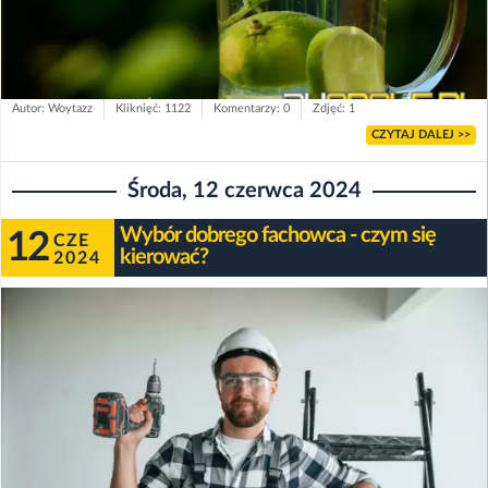
Autor: Woytazz
Kliknięć: 1122
Komentarzy: 0
Zdjęć: 1
CZYTAJ DALEJ >>
Środa, 12 czerwca 2024
Wybór dobrego fachowca - czym się
12
CZE
kierować?
2024