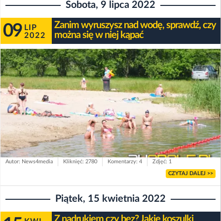
Sobota, 9 lipca 2022
Zanim wyruszysz nad wodę, sprawdź, czy
09
LIP
można się w niej kąpać
2022
Autor: News4media
Kliknięć: 2780
Komentarzy: 4
Zdjęć: 1
CZYTAJ DALEJ >>
Piątek, 15 kwietnia 2022
Z nadrukiem czy bez? Jakie koszulki