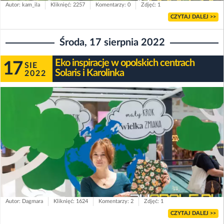
Autor: kam_ila
Kliknięć: 2257
Komentarzy: 0
Zdjęć: 1
CZYTAJ DALEJ >>
Środa, 17 sierpnia 2022
Eko inspiracje w opolskich centrach
17
SIE
Solaris i Karolinka
2022
Autor: Dagmara
Kliknięć: 1624
Komentarzy: 2
Zdjęć: 1
CZYTAJ DALEJ >>