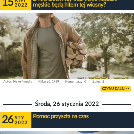
15
KWI
męskie będą hitem tej wiosny?
2022
Autor: News4media
Kliknięć: 1789
Komentarzy: 0
Zdjęć: 2
CZYTAJ DALEJ >>
Środa, 26 stycznia 2022
Pomoc przyszła na czas
26
STY
2022