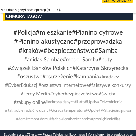
CZYTAJ DALEJ >>
Nie udało się wykonać operacji (HTTP 0).
CHMURA TAGÓW
#Policja
#mieszkanie
#Pianino cyfrowe
#Pianino akustyczne
#przeprowadzka
#kraków
#bezpieczeństwo
#Samba
#adidas Sambae
#model Samba
#buty
#Związek Banków Polskich
#Katarzyna Skrzynecka
#oszustwo
#ostrzeżenie
#kampania
#kradzież
#CyberEdukacji
#oszustwa internetowe
#fałszywe konkursy
#Leroy Merlin
#cyberbezpieczeństwo
#święta
#zakupy online
#ochrona danych
#Lato
#Upaly
#Odwodnienie
#Jak sobie radzić w upały
#Gorąca temperatura
#Opole
#Wakacje
#naprawa
#dom
#remont domu
#fachowiec
#bez
#choroby
#przeziębienie
#las
Zgodnie z art. 173 ustawy Prawa Telekomunikacyjnego informujemy, że przeglądając tę