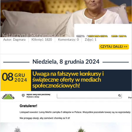
Autor: Dagmara
Kliknięć: 1820
Komentarzy: 0
Zdjęć: 1
CZYTAJ DALEJ >>
Niedziela, 8 grudnia 2024
Uwaga na fałszywe konkursy i
08
GRU
świąteczne oferty w mediach
2024
społecznościowych!