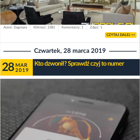
Autor: Dagmara
Kliknięć: 2381
Komentarzy: 1
Zdjęć: 1
CZYTAJ DALEJ >>
Czwartek, 28 marca 2019
Kto dzwonił? Sprawdź czyj to numer
28
MAR
2019