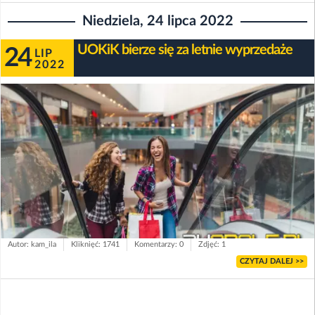
Niedziela, 24 lipca 2022
UOKiK bierze się za letnie wyprzedaże
24
LIP
2022
Autor: kam_ila
Kliknięć: 1741
Komentarzy: 0
Zdjęć: 1
CZYTAJ DALEJ >>