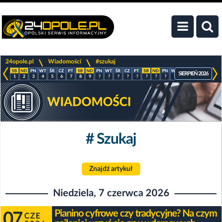
>
>
24opole.pl
Wiadomości
#szukaj
SIERPIEŃ 2026
1
2
3
4
5
6
7
8
9
?
?
?
?
?
?
?
?
?
?
?
?
?
# Szukaj
Znajdź artykuł
Niedziela, 7 czerwca 2026
Pianino cyfrowe czy tradycyjne? Na czym
07
CZE