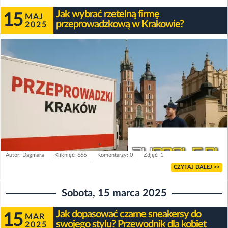
Jak wybrać rzetelną firmę
15
MAJ
przeprowadzkową w Krakowie?
2025
Autor: Dagmara
Kliknięć: 666
Komentarzy: 0
Zdjęć: 1
CZYTAJ DALEJ >>
Sobota, 15 marca 2025
Jak dopasować czarne sneakersy do
15
MAR
swojego stylu? Przewodnik dla kobiet
2025