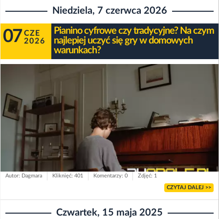
Niedziela, 7 czerwca 2026
Pianino cyfrowe czy tradycyjne? Na czym
07
CZE
najlepiej uczyć się gry w domowych
2026
warunkach?
Autor: Dagmara
Kliknięć: 401
Komentarzy: 0
Zdjęć: 1
CZYTAJ DALEJ >>
Czwartek, 15 maja 2025