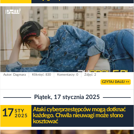
Autor: Dagmara
Kliknięć: 830
Komentarzy: 0
Zdjęć: 2
CZYTAJ DALEJ >>
Piątek, 17 stycznia 2025
Ataki cyberprzestępców mogą dotknać
17
STY
każdego. Chwila nieuwagi może słono
2025
kosztować