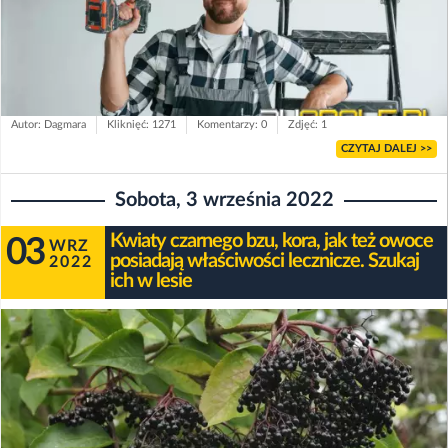
Autor: Dagmara
Kliknięć: 1271
Komentarzy: 0
Zdjęć: 1
CZYTAJ DALEJ >>
Sobota, 3 września 2022
Kwiaty czarnego bzu, kora, jak też owoce
03
WRZ
posiadają właściwości lecznicze. Szukaj
2022
ich w lesie