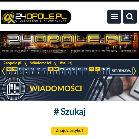
>
>
24opole.pl
Wiadomości
#szukaj
SIERPIEŃ 2026
1
2
3
4
5
6
7
8
?
?
?
?
?
?
?
?
?
?
?
?
?
?
# Szukaj
Znajdź artykuł