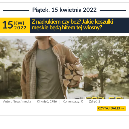
Piątek, 15 kwietnia 2022
Z nadrukiem czy bez? Jakie koszulki
15
KWI
męskie będą hitem tej wiosny?
2022
Autor: News4media
Kliknięć: 1786
Komentarzy: 0
Zdjęć: 2
CZYTAJ DALEJ >>