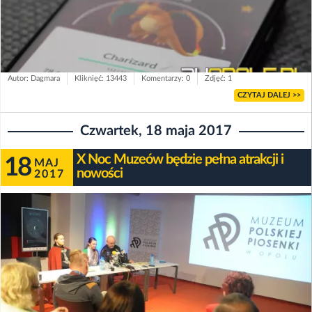
Autor: Dagmara
Kliknięć: 13443
Komentarzy: 0
Zdjęć: 1
CZYTAJ DALEJ >>
Czwartek, 18 maja 2017
X Noc Muzeów będzie pełna atrakcji i
18
MAJ
nowości
2017