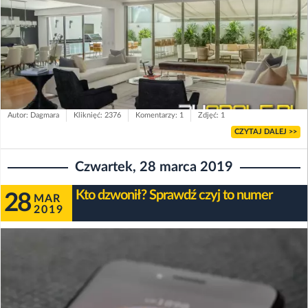
Autor: Dagmara
Kliknięć: 2376
Komentarzy: 1
Zdjęć: 1
CZYTAJ DALEJ >>
Czwartek, 28 marca 2019
Kto dzwonił? Sprawdź czyj to numer
28
MAR
2019