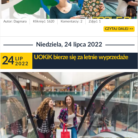
Autor: Dagmara
Kliknięć: 1620
Komentarzy: 2
Zdjęć: 1
CZYTAJ DALEJ >>
Niedziela, 24 lipca 2022
UOKiK bierze się za letnie wyprzedaże
24
LIP
2022