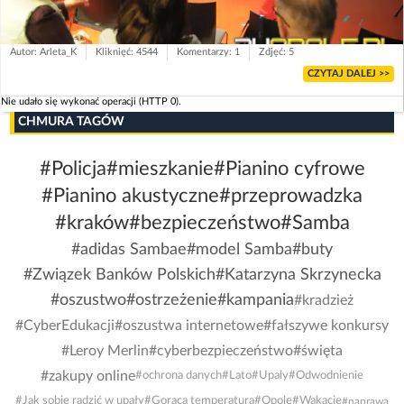
Autor: Arleta_K
Kliknięć: 4544
Komentarzy: 1
Zdjęć: 5
CZYTAJ DALEJ >>
Nie udało się wykonać operacji (HTTP 0).
CHMURA TAGÓW
#Policja
#mieszkanie
#Pianino cyfrowe
#Pianino akustyczne
#przeprowadzka
#kraków
#bezpieczeństwo
#Samba
#adidas Sambae
#model Samba
#buty
#Związek Banków Polskich
#Katarzyna Skrzynecka
#oszustwo
#ostrzeżenie
#kampania
#kradzież
#CyberEdukacji
#oszustwa internetowe
#fałszywe konkursy
#Leroy Merlin
#cyberbezpieczeństwo
#święta
#zakupy online
#ochrona danych
#Lato
#Upaly
#Odwodnienie
#Jak sobie radzić w upały
#Gorąca temperatura
#Opole
#Wakacje
#naprawa