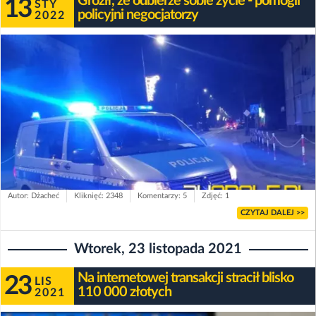
Groził, że odbierze sobie życie - pomogli
13
STY
policyjni negocjatorzy
2022
Autor: Dżacheć
Kliknięć: 2348
Komentarzy: 5
Zdjęć: 1
CZYTAJ DALEJ >>
Wtorek, 23 listopada 2021
Na internetowej transakcji stracił blisko
23
LIS
110 000 złotych
2021