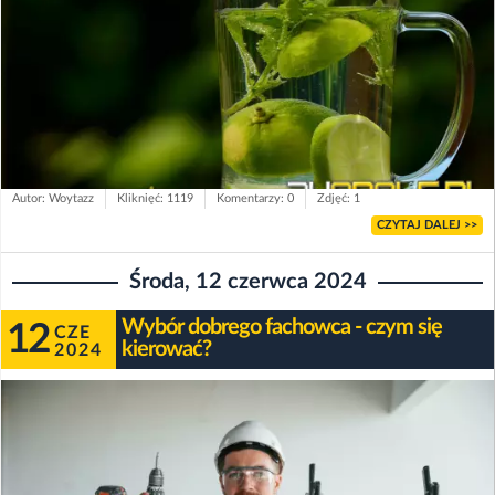
Autor: Woytazz
Kliknięć: 1119
Komentarzy: 0
Zdjęć: 1
CZYTAJ DALEJ >>
Środa, 12 czerwca 2024
Wybór dobrego fachowca - czym się
12
CZE
kierować?
2024