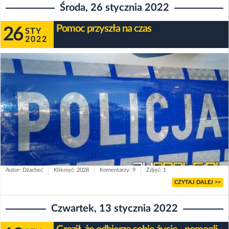
Środa, 26 stycznia 2022
Pomoc przyszła na czas
26
STY
2022
Autor: Dżacheć
Kliknięć: 2028
Komentarzy: 9
Zdjęć: 1
CZYTAJ DALEJ >>
Czwartek, 13 stycznia 2022