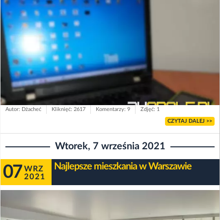
Autor: Dżacheć
Kliknięć: 2617
Komentarzy: 9
Zdjęć: 1
CZYTAJ DALEJ >>
Wtorek, 7 września 2021
Najlepsze mieszkania w Warszawie
07
WRZ
2021