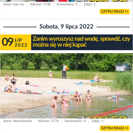
Autor: kam_ila
Kliknięć: 1738
Komentarzy: 0
Zdjęć: 1
CZYTAJ DALEJ >>
Sobota, 9 lipca 2022
Zanim wyruszysz nad wodę, sprawdź, czy
09
LIP
można się w niej kąpać
2022
Autor: News4media
Kliknięć: 2776
Komentarzy: 4
Zdjęć: 1
CZYTAJ DALEJ >>