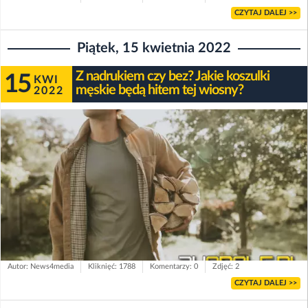
CZYTAJ DALEJ >>
Piątek, 15 kwietnia 2022
Z nadrukiem czy bez? Jakie koszulki
15
KWI
męskie będą hitem tej wiosny?
2022
Autor: News4media
Kliknięć: 1788
Komentarzy: 0
Zdjęć: 2
CZYTAJ DALEJ >>