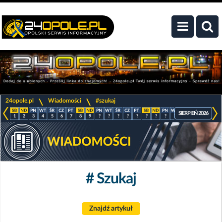
>
>
24opole.pl
Wiadomości
#szukaj
SIERPIEŃ 2026
1
2
3
4
5
6
7
8
9
?
?
?
?
?
?
?
?
?
?
?
?
?
# Szukaj
Znajdź artykuł