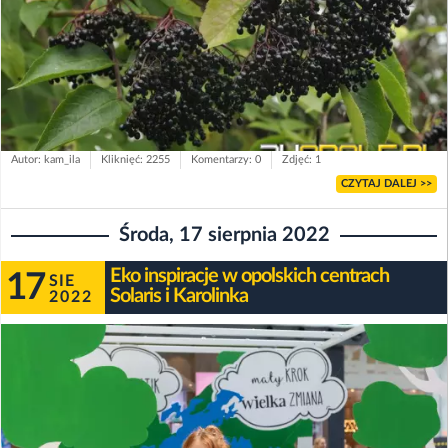
Autor: kam_ila
Kliknięć: 2255
Komentarzy: 0
Zdjęć: 1
CZYTAJ DALEJ >>
Środa, 17 sierpnia 2022
Eko inspiracje w opolskich centrach
17
SIE
Solaris i Karolinka
2022