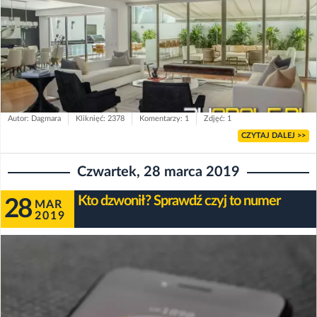
Autor: Dagmara
Kliknięć: 2378
Komentarzy: 1
Zdjęć: 1
CZYTAJ DALEJ >>
Czwartek, 28 marca 2019
Kto dzwonił? Sprawdź czyj to numer
28
MAR
2019