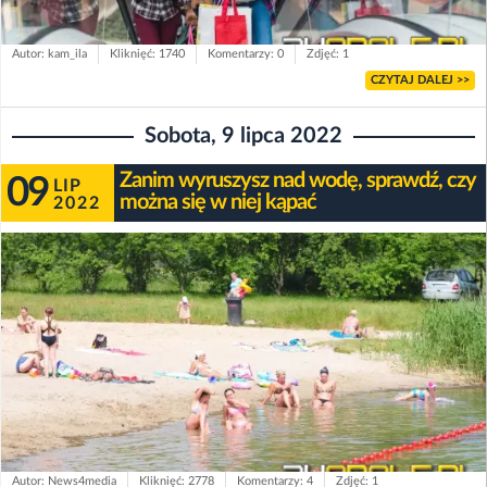
Autor: kam_ila
Kliknięć: 1740
Komentarzy: 0
Zdjęć: 1
CZYTAJ DALEJ >>
Sobota, 9 lipca 2022
Zanim wyruszysz nad wodę, sprawdź, czy
09
LIP
można się w niej kąpać
2022
Autor: News4media
Kliknięć: 2778
Komentarzy: 4
Zdjęć: 1