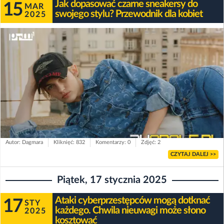
Jak dopasować czarne sneakersy do
15
MAR
swojego stylu? Przewodnik dla kobiet
2025
Autor: Dagmara
Kliknięć: 832
Komentarzy: 0
Zdjęć: 2
CZYTAJ DALEJ >>
Piątek, 17 stycznia 2025
Ataki cyberprzestępców mogą dotknać
17
STY
każdego. Chwila nieuwagi może słono
2025
kosztować