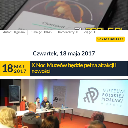
Autor: Dagmara
Kliknięć: 13445
Komentarzy: 0
Zdjęć: 1
CZYTAJ DALEJ >>
Czwartek, 18 maja 2017
X Noc Muzeów będzie pełna atrakcji i
18
MAJ
nowości
2017