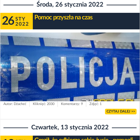
Środa, 26 stycznia 2022
Pomoc przyszła na czas
26
STY
2022
Autor: Dżacheć
Kliknięć: 2030
Komentarzy: 9
Zdjęć: 1
CZYTAJ DALEJ >>
Czwartek, 13 stycznia 2022