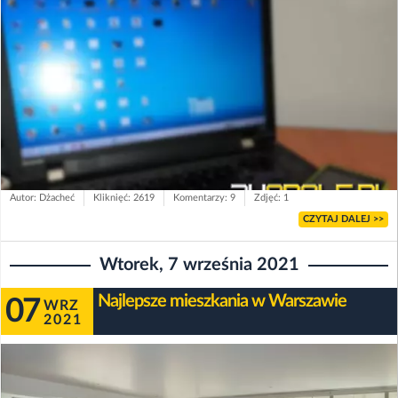
Autor: Dżacheć
Kliknięć: 2619
Komentarzy: 9
Zdjęć: 1
CZYTAJ DALEJ >>
Wtorek, 7 września 2021
Najlepsze mieszkania w Warszawie
07
WRZ
2021