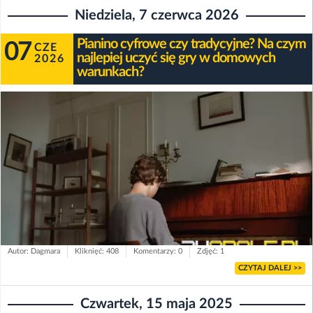
Niedziela, 7 czerwca 2026
Pianino cyfrowe czy tradycyjne? Na czym
07
CZE
najlepiej uczyć się gry w domowych
2026
warunkach?
Autor: Dagmara
Kliknięć: 408
Komentarzy: 0
Zdjęć: 1
CZYTAJ DALEJ >>
Czwartek, 15 maja 2025