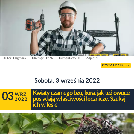
Autor: Dagmara
Kliknięć: 1274
Komentarzy: 0
Zdjęć: 1
CZYTAJ DALEJ >>
Sobota, 3 września 2022
Kwiaty czarnego bzu, kora, jak też owoce
03
WRZ
posiadają właściwości lecznicze. Szukaj
2022
ich w lesie