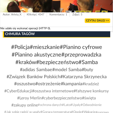
Autor: Arleta_K
Kliknięć: 4547
Komentarzy: 1
Zdjęć: 5
CZYTAJ DALEJ >>
Nie udało się wykonać operacji (HTTP 0).
CHMURA TAGÓW
#Policja
#mieszkanie
#Pianino cyfrowe
#Pianino akustyczne
#przeprowadzka
#kraków
#bezpieczeństwo
#Samba
#adidas Sambae
#model Samba
#buty
#Związek Banków Polskich
#Katarzyna Skrzynecka
#oszustwo
#ostrzeżenie
#kampania
#kradzież
#CyberEdukacji
#oszustwa internetowe
#fałszywe konkursy
#Leroy Merlin
#cyberbezpieczeństwo
#święta
#zakupy online
#ochrona danych
#Lato
#Upaly
#Odwodnienie
#Jak sobie radzić w upały
#Gorąca temperatura
#Opole
#Wakacje
#naprawa