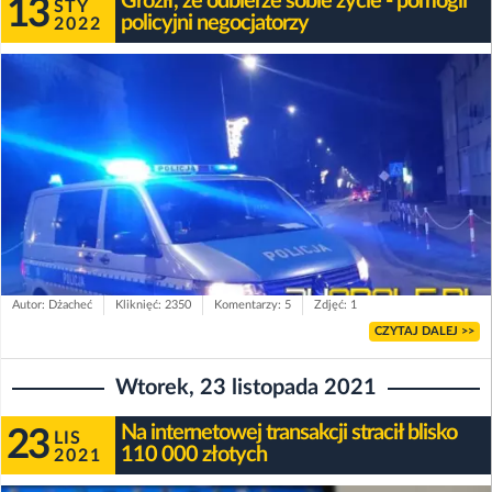
Groził, że odbierze sobie życie - pomogli
13
STY
policyjni negocjatorzy
2022
Autor: Dżacheć
Kliknięć: 2350
Komentarzy: 5
Zdjęć: 1
CZYTAJ DALEJ >>
Wtorek, 23 listopada 2021
Na internetowej transakcji stracił blisko
23
LIS
110 000 złotych
2021