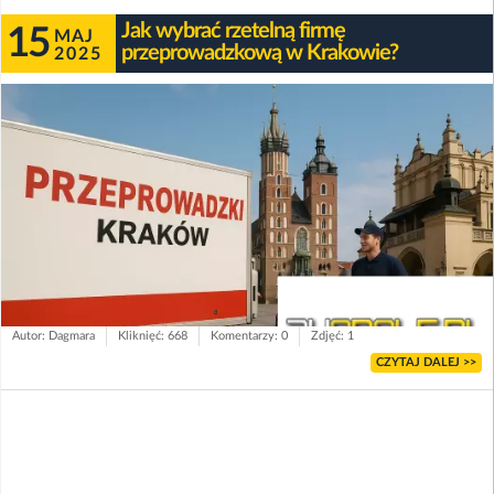
Jak wybrać rzetelną firmę
15
MAJ
przeprowadzkową w Krakowie?
2025
Autor: Dagmara
Kliknięć: 668
Komentarzy: 0
Zdjęć: 1
CZYTAJ DALEJ >>