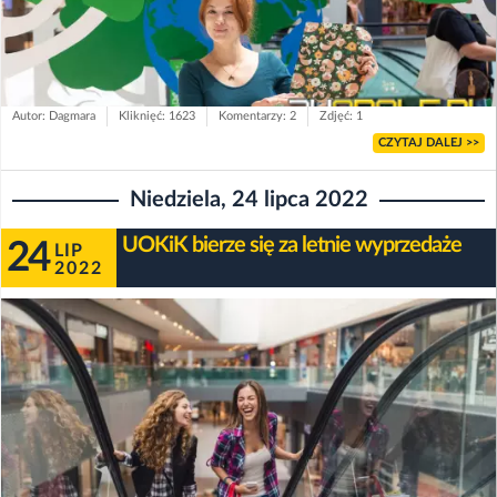
Autor: Dagmara
Kliknięć: 1623
Komentarzy: 2
Zdjęć: 1
CZYTAJ DALEJ >>
Niedziela, 24 lipca 2022
UOKiK bierze się za letnie wyprzedaże
24
LIP
2022