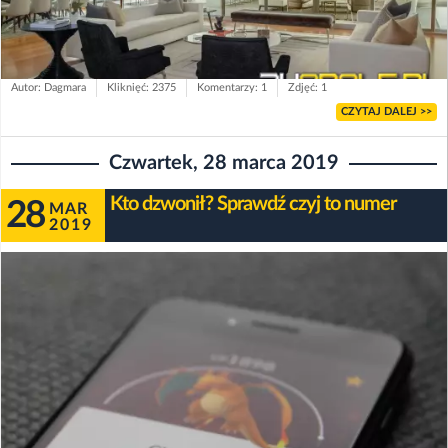
Autor: Dagmara
Kliknięć: 2375
Komentarzy: 1
Zdjęć: 1
CZYTAJ DALEJ >>
Czwartek, 28 marca 2019
Kto dzwonił? Sprawdź czyj to numer
28
MAR
2019