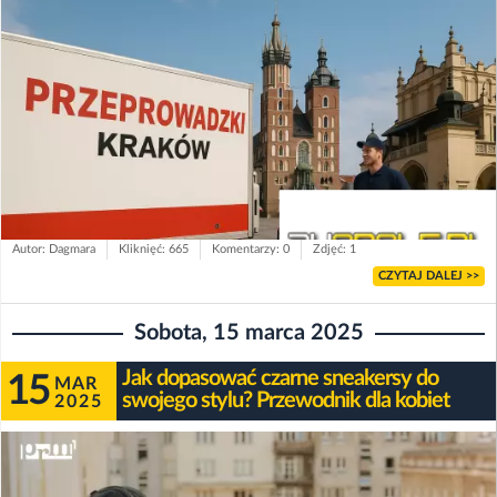
Autor: Dagmara
Kliknięć: 665
Komentarzy: 0
Zdjęć: 1
CZYTAJ DALEJ >>
Sobota, 15 marca 2025
Jak dopasować czarne sneakersy do
15
MAR
swojego stylu? Przewodnik dla kobiet
2025