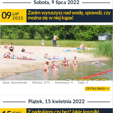
Sobota, 9 lipca 2022
Zanim wyruszysz nad wodę, sprawdź, czy
09
LIP
można się w niej kąpać
2022
Autor: News4media
Kliknięć: 2775
Komentarzy: 4
Zdjęć: 1
CZYTAJ DALEJ >>
Piątek, 15 kwietnia 2022
Z nadrukiem czy bez? Jakie koszulki