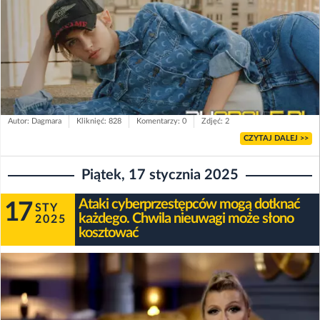
Autor: Dagmara
Kliknięć: 828
Komentarzy: 0
Zdjęć: 2
CZYTAJ DALEJ >>
Piątek, 17 stycznia 2025
Ataki cyberprzestępców mogą dotknać
17
STY
każdego. Chwila nieuwagi może słono
2025
kosztować