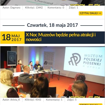
Autor: Dagmara
Kliknięć: 13442
Komentarzy: 0
Zdjęć: 1
CZYTAJ DALEJ >>
Czwartek, 18 maja 2017
X Noc Muzeów będzie pełna atrakcji i
18
MAJ
nowości
2017
Autor: Arleta_K
Kliknięć: 4543
Komentarzy: 1
Zdjęć: 5