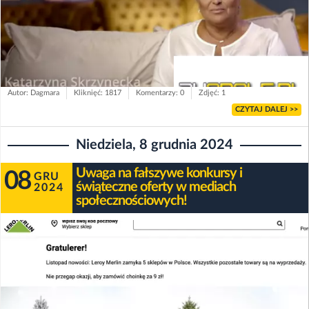
Autor: Dagmara
Kliknięć: 1817
Komentarzy: 0
Zdjęć: 1
CZYTAJ DALEJ >>
Niedziela, 8 grudnia 2024
Uwaga na fałszywe konkursy i
08
GRU
świąteczne oferty w mediach
2024
społecznościowych!