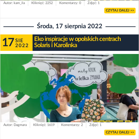
Autor: kam_ila
Kliknięć: 2252
Komentarzy: 0
Zdjęć: 1
CZYTAJ DALEJ >>
Środa, 17 sierpnia 2022
Eko inspiracje w opolskich centrach
17
SIE
Solaris i Karolinka
2022
Autor: Dagmara
Kliknięć: 1619
Komentarzy: 2
Zdjęć: 1
CZYTAJ DALEJ >>