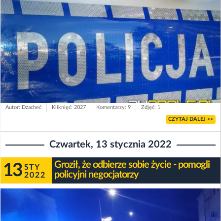
Autor: Dżacheć
Kliknięć: 2027
Komentarzy: 9
Zdjęć: 1
CZYTAJ DALEJ >>
Czwartek, 13 stycznia 2022
Groził, że odbierze sobie życie - pomogli
13
STY
policyjni negocjatorzy
2022