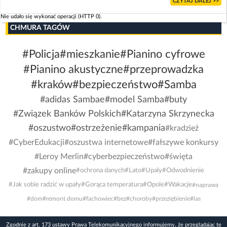
CZYTAJ DALEJ >>
Nie udało się wykonać operacji (HTTP 0).
CHMURA TAGÓW
#Policja
#mieszkanie
#Pianino cyfrowe
#Pianino akustyczne
#przeprowadzka
#kraków
#bezpieczeństwo
#Samba
#adidas Sambae
#model Samba
#buty
#Związek Banków Polskich
#Katarzyna Skrzynecka
#oszustwo
#ostrzeżenie
#kampania
#kradzież
#CyberEdukacji
#oszustwa internetowe
#fałszywe konkursy
#Leroy Merlin
#cyberbezpieczeństwo
#święta
#zakupy online
#ochrona danych
#Lato
#Upaly
#Odwodnienie
#Jak sobie radzić w upały
#Gorąca temperatura
#Opole
#Wakacje
#naprawa
#dom
#remont domu
#fachowiec
#bez
#choroby
#przeziębienie
#las
Zgodnie z art. 173 ustawy Prawa Telekomunikacyjnego informujemy, że przeglądając tę