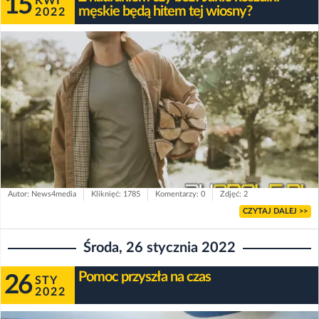
15
KWI
męskie będą hitem tej wiosny?
2022
Autor: News4media
Kliknięć: 1785
Komentarzy: 0
Zdjęć: 2
CZYTAJ DALEJ >>
Środa, 26 stycznia 2022
Pomoc przyszła na czas
26
STY
2022