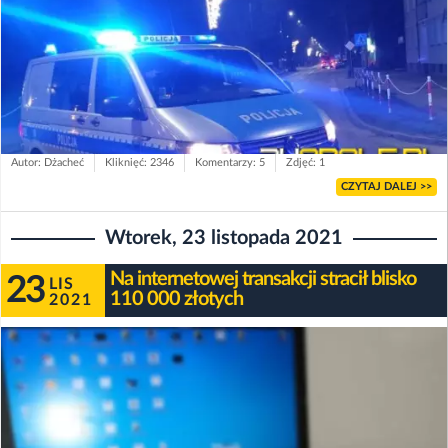
Autor: Dżacheć
Kliknięć: 2346
Komentarzy: 5
Zdjęć: 1
CZYTAJ DALEJ >>
Wtorek, 23 listopada 2021
Na internetowej transakcji stracił blisko
23
LIS
110 000 złotych
2021