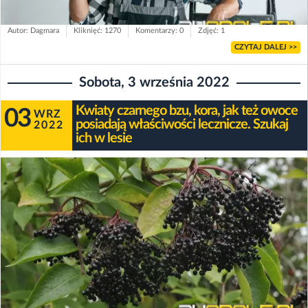
Autor: Dagmara
Kliknięć: 1270
Komentarzy: 0
Zdjęć: 1
CZYTAJ DALEJ >>
Sobota, 3 września 2022
Kwiaty czarnego bzu, kora, jak też owoce
03
WRZ
posiadają właściwości lecznicze. Szukaj
2022
ich w lesie