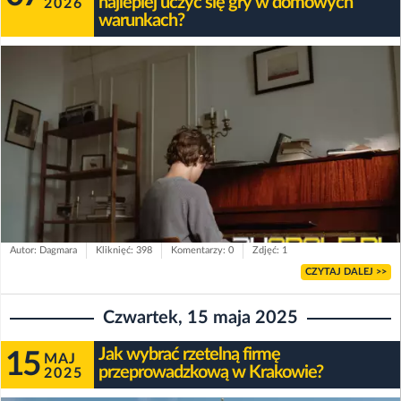
najlepiej uczyć się gry w domowych
2026
warunkach?
Autor: Dagmara
Kliknięć: 398
Komentarzy: 0
Zdjęć: 1
CZYTAJ DALEJ >>
Czwartek, 15 maja 2025
Jak wybrać rzetelną firmę
15
MAJ
przeprowadzkową w Krakowie?
2025