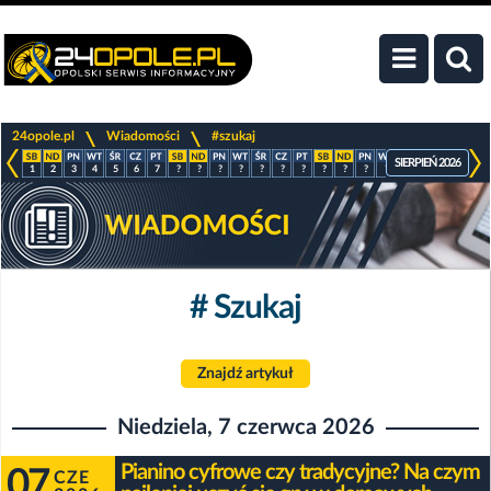
>
>
24opole.pl
Wiadomości
#szukaj
SIERPIEŃ 2026
1
2
3
4
5
6
7
?
?
?
?
?
?
?
?
?
?
?
?
?
?
?
# Szukaj
Znajdź artykuł
Niedziela, 7 czerwca 2026
Pianino cyfrowe czy tradycyjne? Na czym
07
CZE