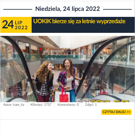
Niedziela, 24 lipca 2022
UOKiK bierze się za letnie wyprzedaże
24
LIP
2022
Autor: kam_ila
Kliknięć: 1737
Komentarzy: 0
Zdjęć: 1
CZYTAJ DALEJ >>