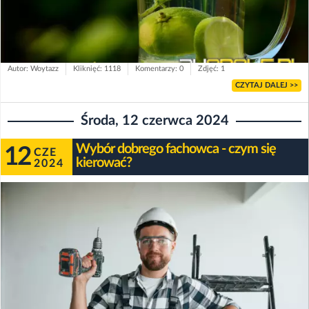
Autor: Woytazz
Kliknięć: 1118
Komentarzy: 0
Zdjęć: 1
CZYTAJ DALEJ >>
Środa, 12 czerwca 2024
Wybór dobrego fachowca - czym się
12
CZE
kierować?
2024