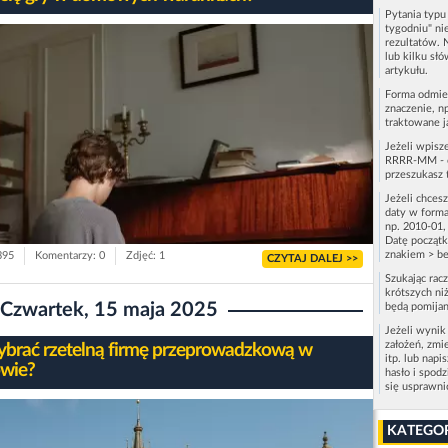
Pytania typ
tygodniu" ni
rezultatów. 
lub kilku sł
artykułu.
Forma odmie
znaczenie, n
traktowane j
Jeżeli wpisz
RRRR-MM - c
przeszukasz 
Jeżeli chces
daty w forma
np. 2010-01,
Datę początk
znakiem > be
395
Komentarzy: 0
Zdjęć: 1
CZYTAJ DALEJ >>
Szukając rac
krótszych niż
Czwartek, 15 maja 2025
będą pomijan
Jeżeli wynik
założeń, zmi
ybrać rzetelną firmę przeprowadzkową w
itp. lub napi
wie?
hasło i spod
się usprawn
KATEGO