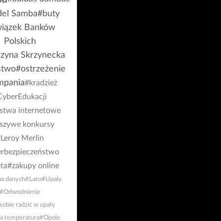
el Samba
#buty
iązek Banków
Polskich
rzyna Skrzynecka
stwo
#ostrzeżenie
mpania
#kradzież
CyberEdukacji
stwa internetowe
łszywe konkursy
Leroy Merlin
rbezpieczeństwo
ta
#zakupy online
a danych
#Lato
#Upaly
#Odwodnienie
sobie radzić w upały
a temperatura
#Opole