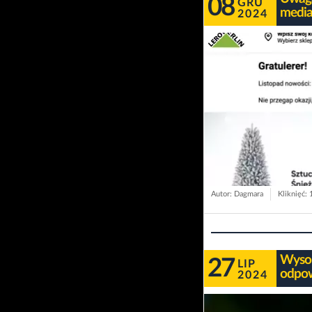
08
GRU
media
2024
Autor: Dagmara
Kliknięć:
Wysok
27
LIP
odpow
2024