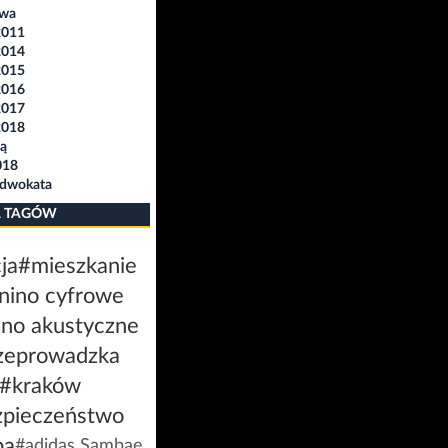
awa
2011
2014
2015
2016
2017
2018
ą
018
Adwokata
 TAGÓW
ja
#mieszkanie
nino cyfrowe
ino akustyczne
zeprowadzka
#kraków
zpieczeństwo
ba
#adidas Sambae