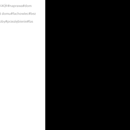
acje
#naprawa
#dom
t domu
#fachowiec
#bez
oby
#przeziębienie
#las