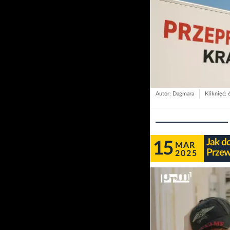
Autor: Dagmara
Kliknięć: 
Jak d
15
MAR
Przew
2025