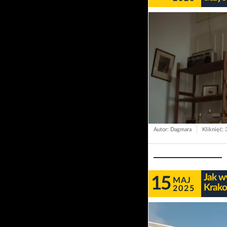
Autor: Dagmara
Kliknięć: 
Jak w
15
MAJ
Krako
2025