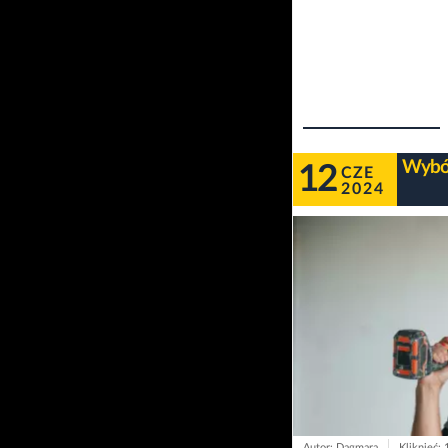
Wybór
12
CZE
2024
Autor: Dagmara
Kliknięć: