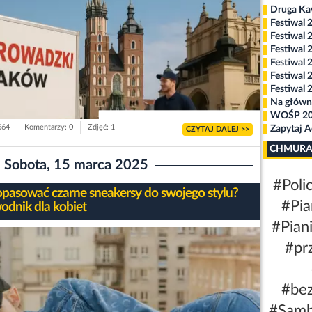
Druga K
Festiwal 
Festiwal 
Festiwal 
Festiwal 
Festiwal 
Festiwal 
Na główn
WOŚP 2
664
Komentarzy: 0
Zdjęć: 1
Zapytaj 
CZYTAJ DALEJ >>
CHMURA
Sobota, 15 marca 2025
#Polic
opasować czarne sneakersy do swojego stylu?
#Pia
odnik dla kobiet
#Pian
#pr
#be
#Sam