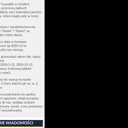
u "wypadek w zeszłym
e przyniosą żadnych
Należy użyć kalendarza poniżej
ów, które mogły paść w treści
niona i nieodmieniona ma
p "Opole" i "Opolu" są
ako różne słowa.
esz datę w formacie
zyli np 2010-12 to
tylko ten miesiąc.
z przeszukać zakres dat, wpisz
cie
 2010-3-12, 2010-12-12.
ową i końcową oddziel
z spacji.
zej nie wpisuj wyrazów
 3 litery (takich jak
na
,
w
,
i
),
e.
 wyszukiwania nie spełnia
eń zapytanie, skład wyrazów
sz do nas, podając szukane
ziewany wynik, a my postaramy
ić wyszukiwarkę.
RIE WIADOMOŚCI