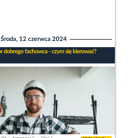
Środa, 12 czerwca 2024
 dobrego fachowca - czym się kierować?
 1269
Komentarzy: 0
Zdjęć: 1