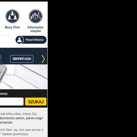
Baza Firm
Informator
miejski
SIERPIEŃ 2026
ewsa
lub kilka słów, które Cię
brzmieniu takim, jakim mógł
artykule.
ich liter, np. ten sam wyraz z
ś" będzie pominięty.