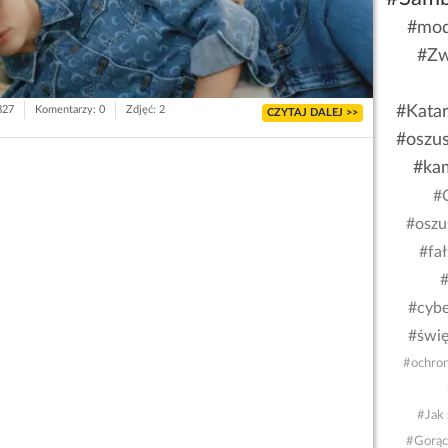
#mod
#Zw
#Kata
827
Komentarzy: 0
Zdjęć: 2
CZYTAJ DALEJ >>
#oszu
#ka
#
#oszu
#fa
#
#cybe
#świę
#ochron
#Jak 
#Gorąc