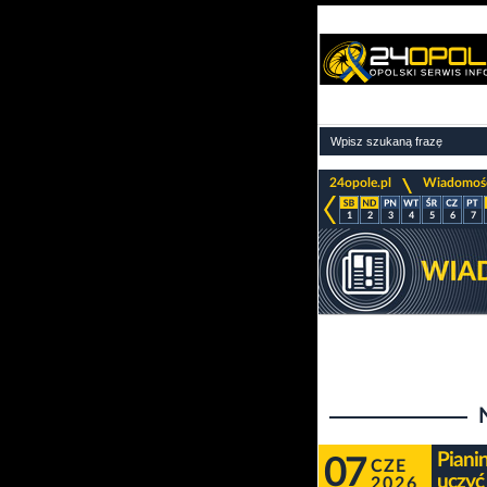
>
24opole.pl
Wiadomoś
1
2
3
4
5
6
7
Piani
07
CZE
uczyć
2026