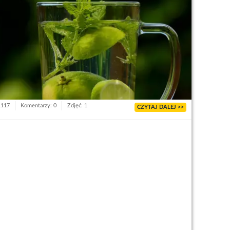
1117
Komentarzy: 0
Zdjęć: 1
CZYTAJ DALEJ >>