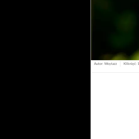
Autor: Woytazz
Kliknięć: 