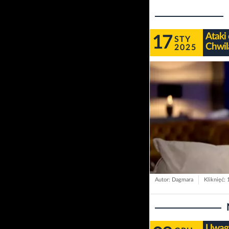
Ataki
17
STY
Chwil
2025
Autor: Dagmara
Kliknięć:
Uwaga