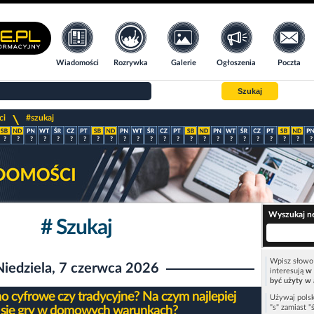
Wiadomości
Rozrywka
Galerie
Ogłoszenia
Poczta
Szukaj
>
ci
#szukaj
?
?
?
?
?
?
?
?
?
?
?
?
?
?
?
?
?
?
?
?
?
?
?
?
Wyszukaj n
# Szukaj
Wpisz słowo 
Niedziela, 7 czerwca 2026
interesują
w 
być użyty w 
no cyfrowe czy tradycyjne? Na czym najlepiej
Używaj polsk
"s" zamiast "
 się gry w domowych warunkach?