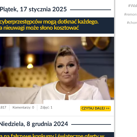
#Wak
Piątek, 17 stycznia 2025
#remon
 cyberprzestępców mogą dotknać każdego.
#chor
a nieuwagi może słono kosztować
 1817
Komentarzy: 0
Zdjęć: 1
CZYTAJ DALEJ >>
Niedziela, 8 grudnia 2024
 na fałszywe konkursy i świąteczne oferty w