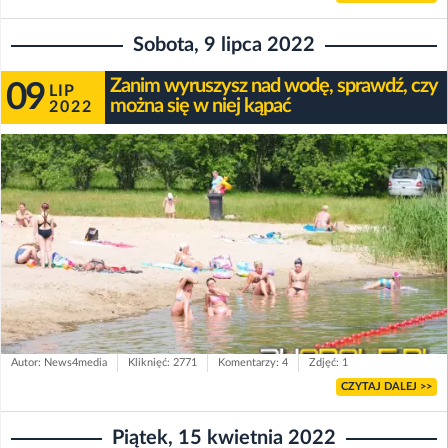
Sobota, 9 lipca 2022
Zanim wyruszysz nad wodę, sprawdź, czy
09
LIP
można się w niej kąpać
2022
Autor: News4media
Kliknięć: 2771
Komentarzy: 4
Zdjęć: 1
CZYTAJ DALEJ >>
Piątek, 15 kwietnia 2022