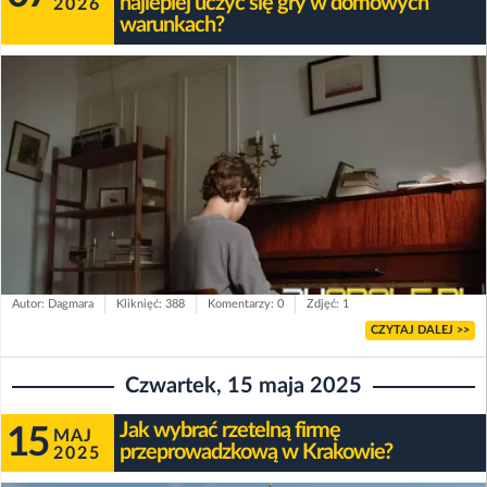
najlepiej uczyć się gry w domowych
2026
warunkach?
Autor: Dagmara
Kliknięć: 388
Komentarzy: 0
Zdjęć: 1
CZYTAJ DALEJ >>
Czwartek, 15 maja 2025
Jak wybrać rzetelną firmę
15
MAJ
przeprowadzkową w Krakowie?
2025