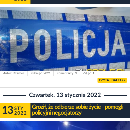
Autor: Dżacheć
Kliknięć: 2021
Komentarzy: 9
Zdjęć: 1
CZYTAJ DALEJ >>
Czwartek, 13 stycznia 2022
Groził, że odbierze sobie życie - pomogli
13
STY
policyjni negocjatorzy
2022