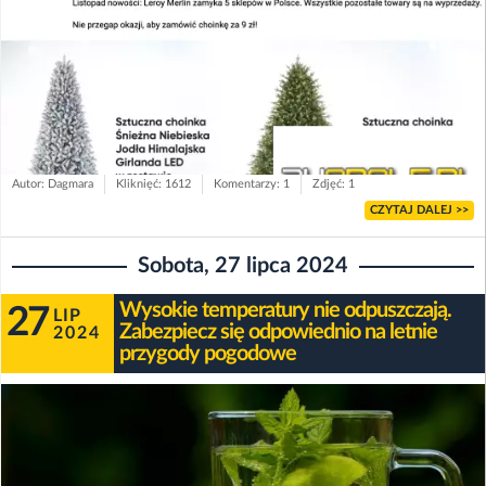
Autor: Dagmara
Kliknięć: 1612
Komentarzy: 1
Zdjęć: 1
CZYTAJ DALEJ >>
Sobota, 27 lipca 2024
Wysokie temperatury nie odpuszczają.
27
LIP
Zabezpiecz się odpowiednio na letnie
2024
przygody pogodowe