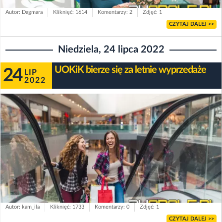
Autor: Dagmara
Kliknięć: 1614
Komentarzy: 2
Zdjęć: 1
CZYTAJ DALEJ >>
Niedziela, 24 lipca 2022
UOKiK bierze się za letnie wyprzedaże
24
LIP
2022
Autor: kam_ila
Kliknięć: 1733
Komentarzy: 0
Zdjęć: 1
CZYTAJ DALEJ >>