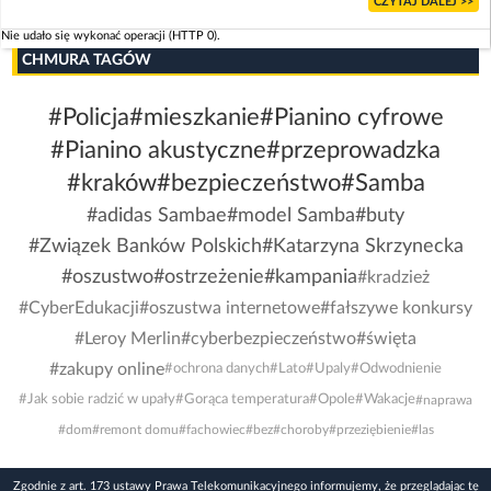
CZYTAJ DALEJ >>
Nie udało się wykonać operacji (HTTP 0).
CHMURA TAGÓW
#Policja
#mieszkanie
#Pianino cyfrowe
#Pianino akustyczne
#przeprowadzka
#kraków
#bezpieczeństwo
#Samba
#adidas Sambae
#model Samba
#buty
#Związek Banków Polskich
#Katarzyna Skrzynecka
#oszustwo
#ostrzeżenie
#kampania
#kradzież
#CyberEdukacji
#oszustwa internetowe
#fałszywe konkursy
#Leroy Merlin
#cyberbezpieczeństwo
#święta
#zakupy online
#ochrona danych
#Lato
#Upaly
#Odwodnienie
#Jak sobie radzić w upały
#Gorąca temperatura
#Opole
#Wakacje
#naprawa
#dom
#remont domu
#fachowiec
#bez
#choroby
#przeziębienie
#las
Zgodnie z art. 173 ustawy Prawa Telekomunikacyjnego informujemy, że przeglądając tę