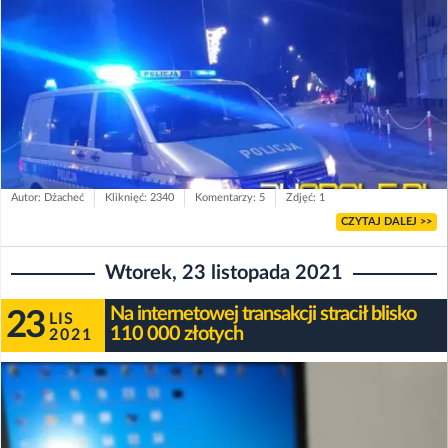
Autor: Dżacheć
Kliknięć: 2340
Komentarzy: 5
Zdjęć: 1
CZYTAJ DALEJ >>
Wtorek, 23 listopada 2021
Na internetowej transakcji stracił blisko
23
LIS
110 000 złotych
2021