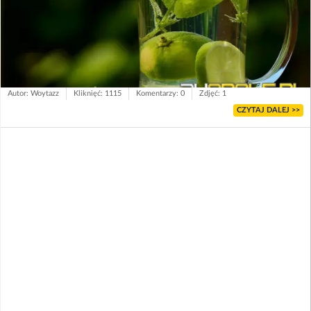
Autor: Woytazz
Kliknięć: 1115
Komentarzy: 0
Zdjęć: 1
CZYTAJ DALEJ >>