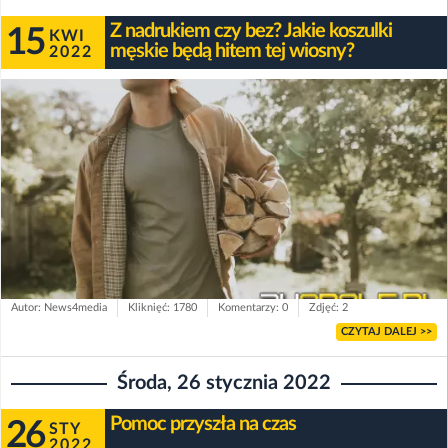
Z nadrukiem czy bez? Jakie koszulki
15
KWI
męskie będą hitem tej wiosny?
2022
Autor: News4media
Kliknięć: 1780
Komentarzy: 0
Zdjęć: 2
CZYTAJ DALEJ >>
Środa, 26 stycznia 2022
Pomoc przyszła na czas
26
STY
2022