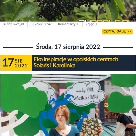
Autor: kam_ila
Kliknięć: 2247
Komentarzy: 0
Zdjęć: 1
CZYTAJ DALEJ >>
Środa, 17 sierpnia 2022
Eko inspiracje w opolskich centrach
17
SIE
Solaris i Karolinka
2022