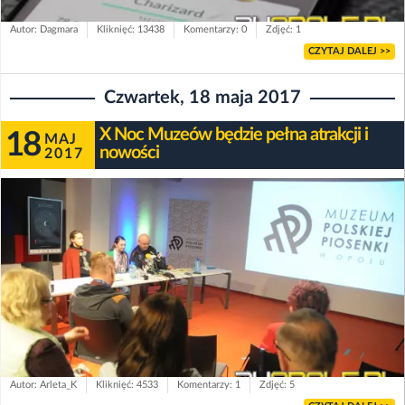
Autor: Dagmara
Kliknięć: 13438
Komentarzy: 0
Zdjęć: 1
CZYTAJ DALEJ >>
Czwartek, 18 maja 2017
X Noc Muzeów będzie pełna atrakcji i
18
MAJ
nowości
2017
Autor: Arleta_K
Kliknięć: 4533
Komentarzy: 1
Zdjęć: 5