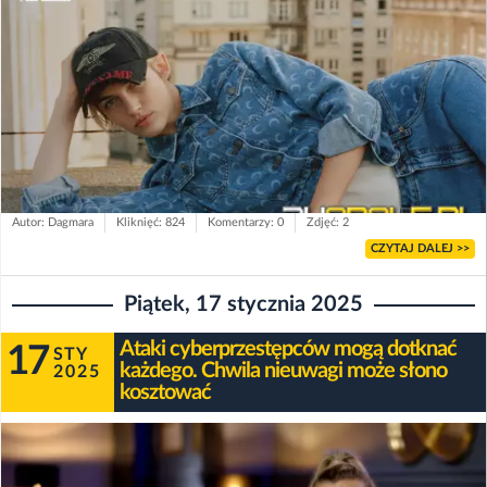
Autor: Dagmara
Kliknięć: 824
Komentarzy: 0
Zdjęć: 2
CZYTAJ DALEJ >>
Piątek, 17 stycznia 2025
Ataki cyberprzestępców mogą dotknać
17
STY
każdego. Chwila nieuwagi może słono
2025
kosztować