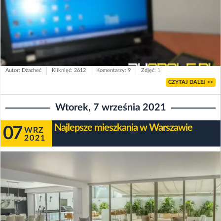
Autor: Dżacheć
Kliknięć: 2612
Komentarzy: 9
Zdjęć: 1
CZYTAJ DALEJ >>
Wtorek, 7 września 2021
Najlepsze mieszkania w Warszawie
07
WRZ
2021