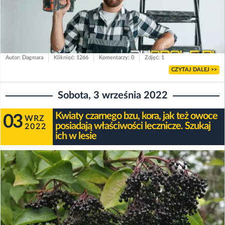
Autor: Dagmara
Kliknięć: 1266
Komentarzy: 0
Zdjęć: 1
CZYTAJ DALEJ >>
Sobota, 3 września 2022
Kwiaty czarnego bzu, kora, jak też owoce
03
WRZ
posiadają właściwości lecznicze. Szukaj
2022
ich w lesie