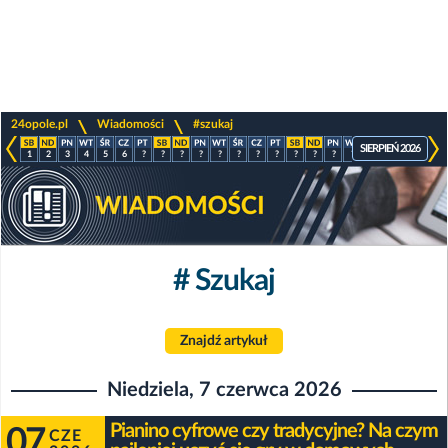
>
>
24opole.pl
Wiadomości
#szukaj
SIERPIEŃ 2026
1
2
3
4
5
6
?
?
?
?
?
?
?
?
?
?
?
?
?
?
?
?
# Szukaj
Znajdź artykuł
Niedziela, 7 czerwca 2026
Pianino cyfrowe czy tradycyjne? Na czym
07
CZE