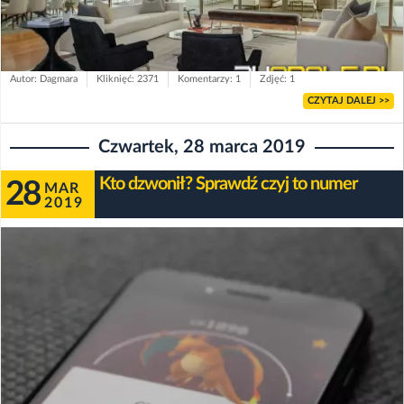
Autor: Dagmara
Kliknięć: 2371
Komentarzy: 1
Zdjęć: 1
CZYTAJ DALEJ >>
Czwartek, 28 marca 2019
Kto dzwonił? Sprawdź czyj to numer
28
MAR
2019