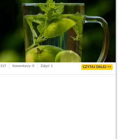
1117
Komentarzy: 0
Zdjęć: 1
CZYTAJ DALEJ >>