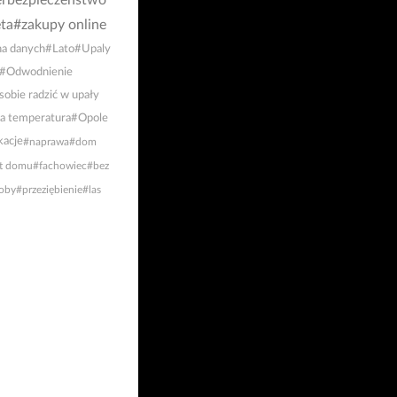
rbezpieczeństwo
ta
#zakupy online
a danych
#Lato
#Upaly
#Odwodnienie
sobie radzić w upały
a temperatura
#Opole
acje
#naprawa
#dom
t domu
#fachowiec
#bez
oby
#przeziębienie
#las