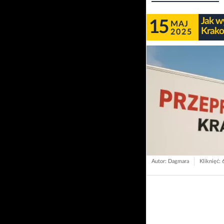
Jak w
15
MAJ
Krako
2025
Autor: Dagmara
Kliknięć: 