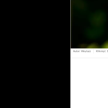
Autor: Woytazz
Kliknięć: 