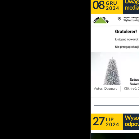
Uwaga
08
GRU
media
2024
Autor: Dagmara
Kliknięć:
Wysok
27
LIP
odpow
2024