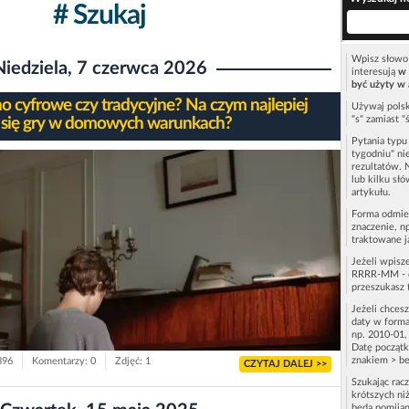
# Szukaj
Wpisz słowo 
Niedziela, 7 czerwca 2026
interesują
w 
być użyty w 
no cyfrowe czy tradycyjne? Na czym najlepiej
Używaj polsk
"s" zamiast "
 się gry w domowych warunkach?
Pytania typ
tygodniu" ni
rezultatów. 
lub kilku sł
artykułu.
Forma odmie
znaczenie, n
traktowane j
Jeżeli wpisz
RRRR-MM - c
przeszukasz 
Jeżeli chces
daty w forma
np. 2010-01,
Datę początk
znakiem > be
396
Komentarzy: 0
Zdjęć: 1
CZYTAJ DALEJ >>
Szukając rac
krótszych niż
będą pomijan