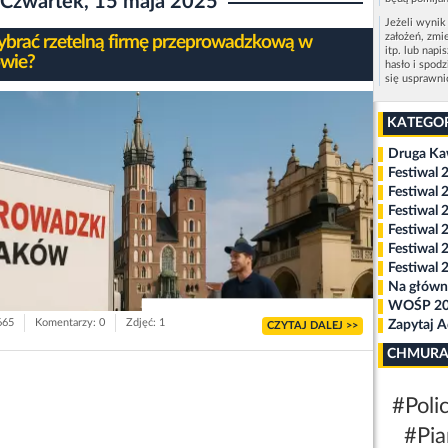
Czwartek, 15 maja 2025
Jeżeli wynik
założeń, zmi
ybrać rzetelną firmę przeprowadzkową w
itp. lub napi
wie?
hasło i spod
się usprawn
KATEGO
Druga K
Festiwal 
Festiwal 
Festiwal 
Festiwal 
Festiwal 
Festiwal 
Na główn
WOŚP 2
665
Komentarzy: 0
Zdjęć: 1
Zapytaj 
CZYTAJ DALEJ >>
CHMURA
#Polic
#Pia