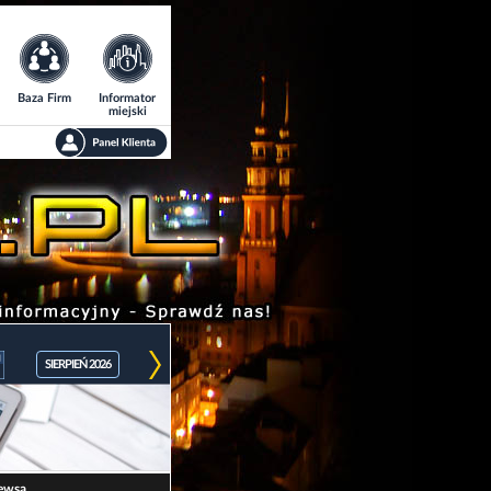
Baza Firm
Informator
miejski
SIERPIEŃ 2026
ewsa