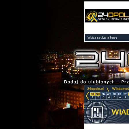
>
24opole.pl
Wiadomoś
1
2
3
4
5
6
7