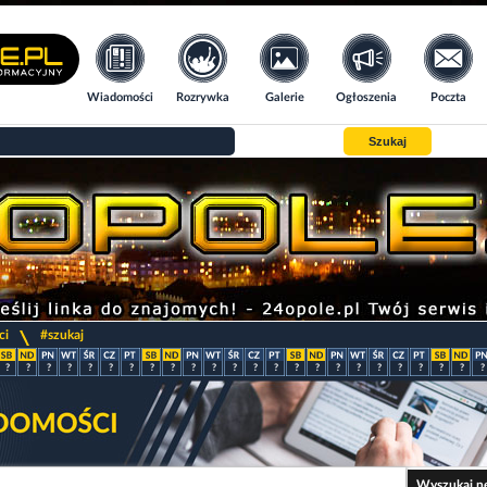
Wiadomości
Rozrywka
Galerie
Ogłoszenia
Poczta
Szukaj
>
ci
#szukaj
?
?
?
?
?
?
?
?
?
?
?
?
?
?
?
?
?
?
?
?
?
?
?
?
Wyszukaj n