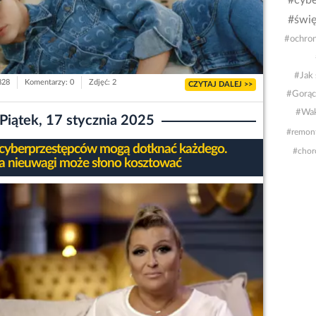
#cybe
#świę
#ochron
#Jak 
828
Komentarzy: 0
Zdjęć: 2
CZYTAJ DALEJ >>
#Gorąc
#Wak
Piątek, 17 stycznia 2025
#remon
 cyberprzestępców mogą dotknać każdego.
#chor
a nieuwagi może słono kosztować