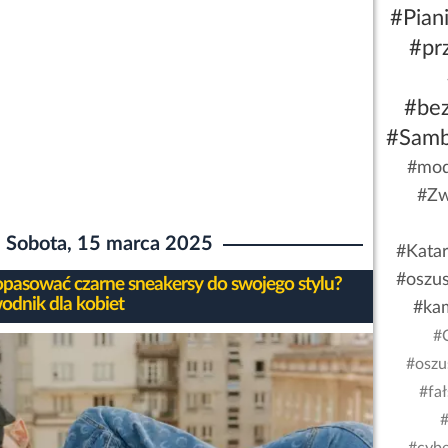
#Pian
#pr
#be
#Sam
#mod
#Zw
Sobota, 15 marca 2025
#Kata
#oszu
opasować czarne sneakersy do swojego stylu?
odnik dla kobiet
#ka
#
#oszu
#fa
#