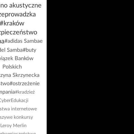
ino akustyczne
zeprowadzka
#kraków
zpieczeństwo
ba
#adidas Sambae
el Samba
#buty
iązek Banków
Polskich
rzyna Skrzynecka
stwo
#ostrzeżenie
mpania
#kradzież
CyberEdukacji
stwa internetowe
łszywe konkursy
Leroy Merlin