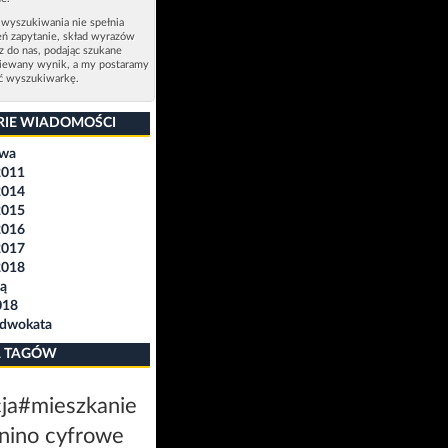
 wyszukiwania nie spełnia
eń zapytanie, skład wyrazów
sz do nas, podając szukane
ziewany wynik, a my postaramy
ić wyszukiwarkę.
RIE WIADOMOŚCI
awa
2011
2014
2015
2016
2017
2018
ą
018
Adwokata
 TAGÓW
ja
#mieszkanie
nino cyfrowe