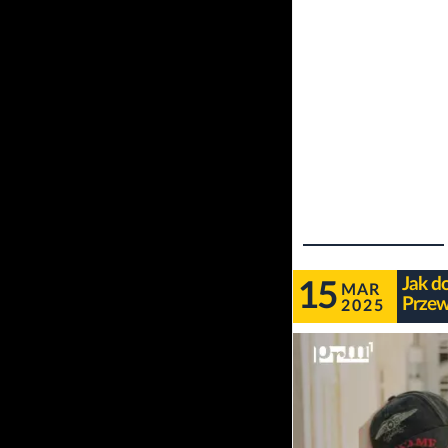
Jak d
15
MAR
Przew
2025