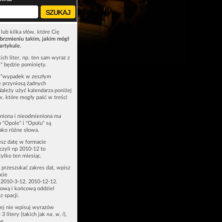
lub kilka słów, które Cię
brzmieniu takim, jakim mógł
artykule.
ich liter, np. ten sam wyraz z
ś" będzie pominięty.
u "wypadek w zeszłym
e przyniosą żadnych
Należy użyć kalendarza poniżej
ów, które mogły paść w treści
niona i nieodmieniona ma
p "Opole" i "Opolu" są
ako różne słowa.
esz datę w formacie
zyli np 2010-12 to
tylko ten miesiąc.
z przeszukać zakres dat, wpisz
cie
 2010-3-12, 2010-12-12.
ową i końcową oddziel
z spacji.
zej nie wpisuj wyrazów
 3 litery (takich jak
na
,
w
,
i
),
e.