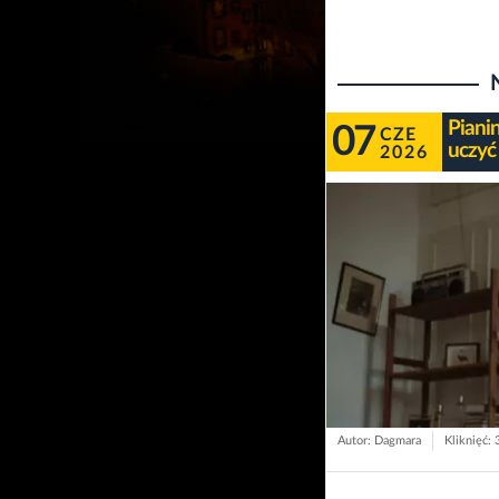
Piani
07
CZE
uczyć
2026
Autor: Dagmara
Kliknięć: 