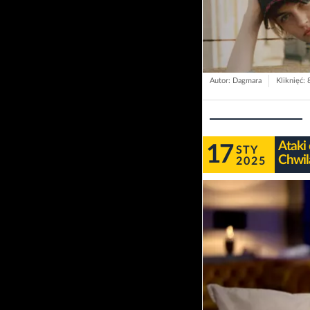
Autor: Dagmara
Kliknięć: 
Ataki
17
STY
Chwil
2025