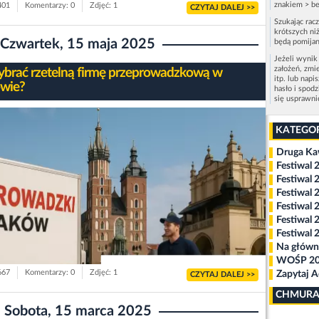
znakiem > be
401
Komentarzy: 0
Zdjęć: 1
CZYTAJ DALEJ >>
Szukając rac
krótszych niż
Czwartek, 15 maja 2025
będą pomijan
Jeżeli wynik
założeń, zmi
ybrać rzetelną firmę przeprowadzkową w
itp. lub napi
wie?
hasło i spod
się usprawn
KATEGO
Druga K
Festiwal 
Festiwal 
Festiwal 
Festiwal 
Festiwal 
Festiwal 
Na główn
WOŚP 2
667
Komentarzy: 0
Zdjęć: 1
Zapytaj 
CZYTAJ DALEJ >>
CHMURA
Sobota, 15 marca 2025