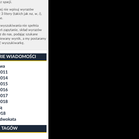
z spacji.
zej nie wpisuj wyrazów
 3 litery (takich jak
na
,
w
,
i
),
e.
 wyszukiwania nie spełnia
eń zapytanie, skład wyrazów
sz do nas, podając szukane
ziewany wynik, a my postaramy
ić wyszukiwarkę.
RIE WIADOMOŚCI
awa
2011
2014
2015
2016
2017
2018
ą
018
Adwokata
 TAGÓW