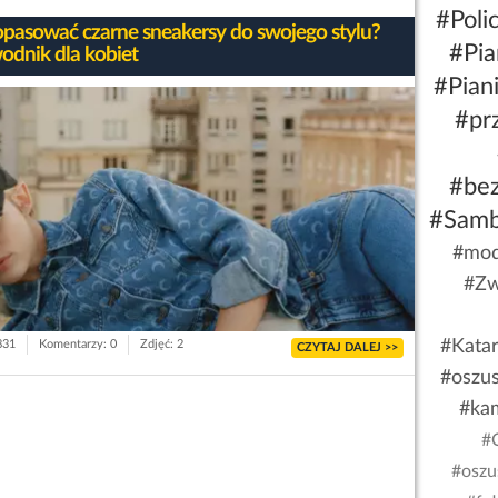
#Polic
opasować czarne sneakersy do swojego stylu?
#Pia
odnik dla kobiet
#Pian
#pr
#be
#Sam
#mod
#Zw
#Kata
831
Komentarzy: 0
Zdjęć: 2
CZYTAJ DALEJ >>
#oszu
#ka
#
#oszu