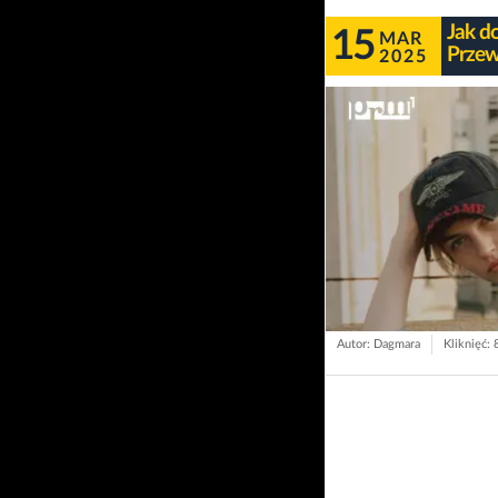
Jak d
15
MAR
Przew
2025
Autor: Dagmara
Kliknięć: 