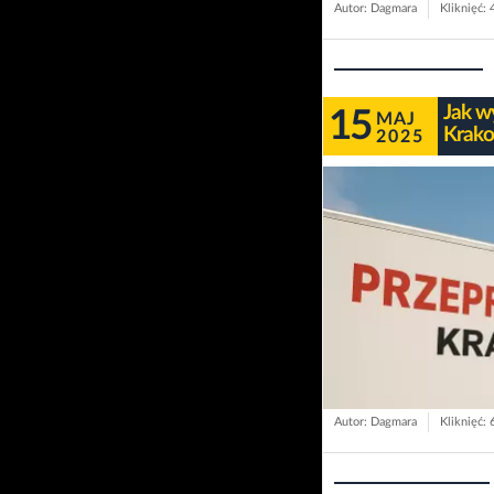
Autor: Dagmara
Kliknięć: 
Jak w
15
MAJ
Krako
2025
Autor: Dagmara
Kliknięć: 