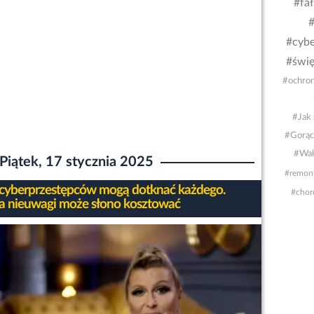
#fa
#
#cybe
#świę
#ochron
#Jak 
#Gorąc
#Wak
Piątek, 17 stycznia 2025
#remon
 cyberprzestępców mogą dotknać każdego.
#chor
a nieuwagi może słono kosztować