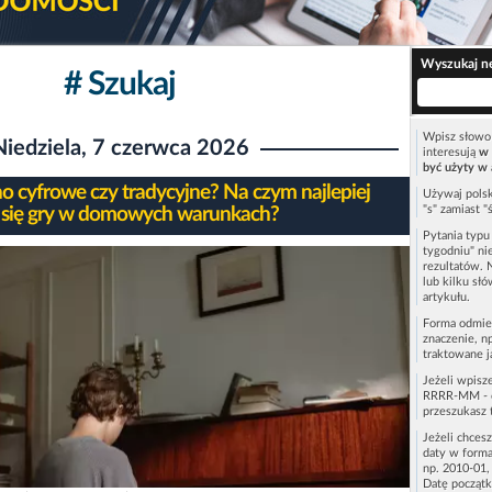
Wyszukaj n
# Szukaj
Wpisz słowo 
Niedziela, 7 czerwca 2026
interesują
w 
być użyty w 
no cyfrowe czy tradycyjne? Na czym najlepiej
Używaj polsk
"s" zamiast "
 się gry w domowych warunkach?
Pytania typ
tygodniu" ni
rezultatów. 
lub kilku sł
artykułu.
Forma odmie
znaczenie, n
traktowane j
Jeżeli wpisz
RRRR-MM - c
przeszukasz 
Jeżeli chces
daty w forma
np. 2010-01,
Datę początk