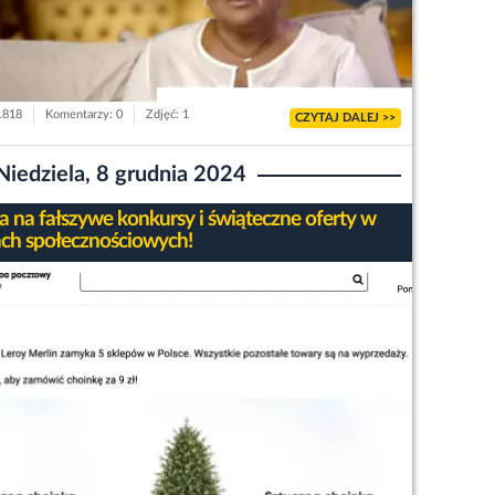
 1818
Komentarzy: 0
Zdjęć: 1
CZYTAJ DALEJ >>
Niedziela, 8 grudnia 2024
 na fałszywe konkursy i świąteczne oferty w
ch społecznościowych!