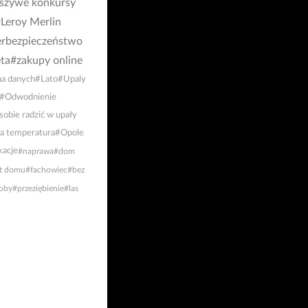
łszywe konkursy
Leroy Merlin
rbezpieczeństwo
ta
#zakupy online
a danych
#Lato
#Upaly
#Odwodnienie
sobie radzić w upały
a temperatura
#Opole
acje
#naprawa
#dom
t domu
#fachowiec
#bez
oby
#przeziębienie
#las