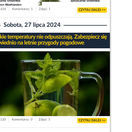
 1616
Komentarzy: 1
Zdjęć: 1
CZYTAJ DALEJ >>
Sobota, 27 lipca 2024
ie temperatury nie odpuszczają. Zabezpiecz się
iednio na letnie przygody pogodowe
1120
Komentarzy: 0
Zdjęć: 1
CZYTAJ DALEJ >>