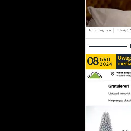
Autor: Dagmara
Kliknięć:
Uwaga
08
GRU
media
2024