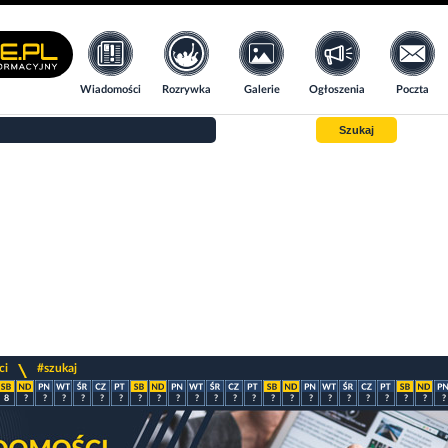
Wiadomości
Rozrywka
Galerie
Ogłoszenia
Poczta
Szukaj
>
ci
#szukaj
8
?
?
?
?
?
?
?
?
?
?
?
?
?
?
?
?
?
?
?
?
?
?
?