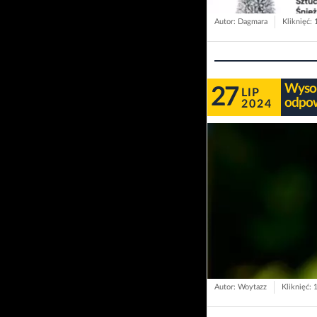
Autor: Dagmara
Kliknięć:
Wysok
27
LIP
odpow
2024
Autor: Woytazz
Kliknięć: 