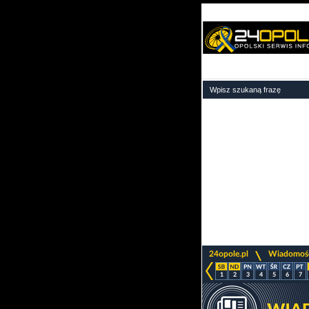
>
24opole.pl
Wiadomoś
1
2
3
4
5
6
7