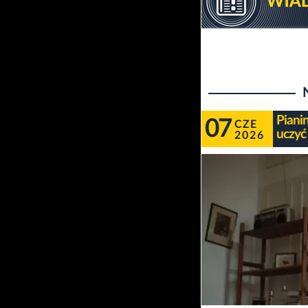
Piani
07
CZE
uczyć
2026