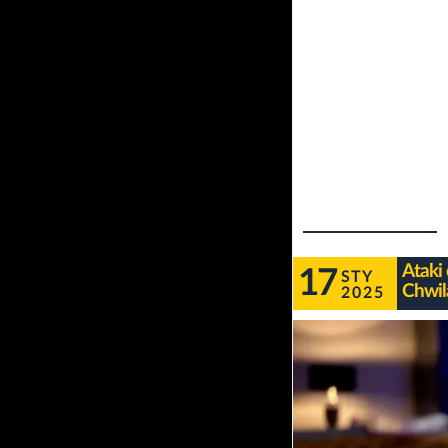
Ataki
17
STY
Chwil
2025