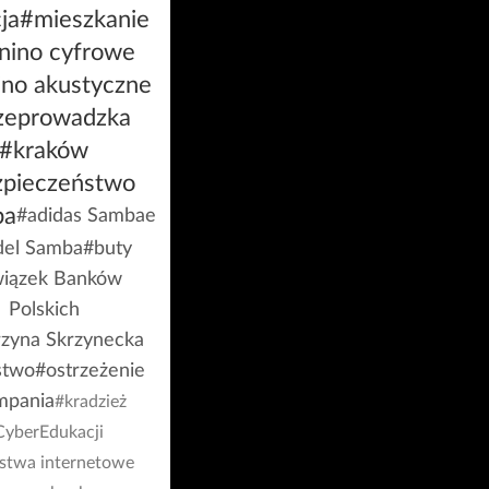
ja
#mieszkanie
nino cyfrowe
ino akustyczne
zeprowadzka
#kraków
zpieczeństwo
ba
#adidas Sambae
el Samba
#buty
iązek Banków
Polskich
rzyna Skrzynecka
stwo
#ostrzeżenie
mpania
#kradzież
CyberEdukacji
stwa internetowe