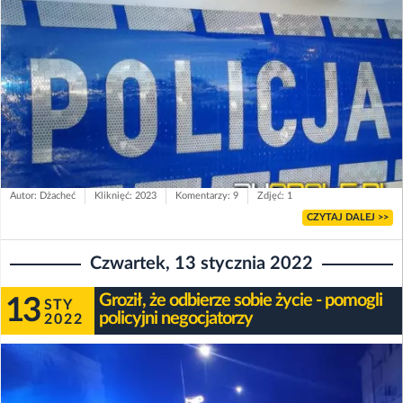
Autor: Dżacheć
Kliknięć: 2023
Komentarzy: 9
Zdjęć: 1
CZYTAJ DALEJ >>
Czwartek, 13 stycznia 2022
Groził, że odbierze sobie życie - pomogli
13
STY
policyjni negocjatorzy
2022