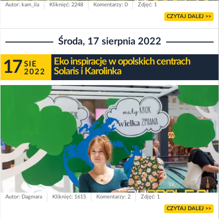
Autor: kam_ila
Kliknięć: 2248
Komentarzy: 0
Zdjęć: 1
CZYTAJ DALEJ >>
Środa, 17 sierpnia 2022
Eko inspiracje w opolskich centrach
17
SIE
Solaris i Karolinka
2022
Autor: Dagmara
Kliknięć: 1615
Komentarzy: 2
Zdjęć: 1
CZYTAJ DALEJ >>