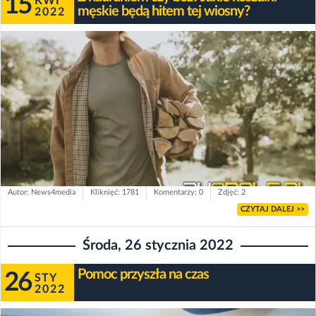
15
KWI
męskie będą hitem tej wiosny?
2022
Autor: News4media
Kliknięć: 1781
Komentarzy: 0
Zdjęć: 2
CZYTAJ DALEJ >>
Środa, 26 stycznia 2022
Pomoc przyszła na czas
26
STY
2022