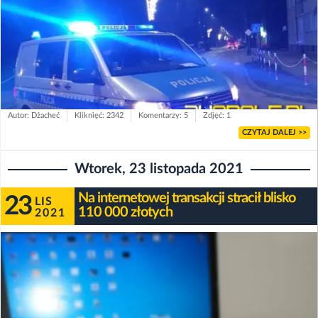
Autor: Dżacheć
Kliknięć: 2342
Komentarzy: 5
Zdjęć: 1
CZYTAJ DALEJ >>
Wtorek, 23 listopada 2021
Na internetowej transakcji stracił blisko
23
LIS
110 000 złotych
2021