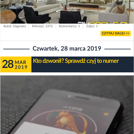
Autor: Dagmara
Kliknięć: 2372
Komentarzy: 1
Zdjęć: 1
CZYTAJ DALEJ >>
Czwartek, 28 marca 2019
Kto dzwonił? Sprawdź czyj to numer
28
MAR
2019