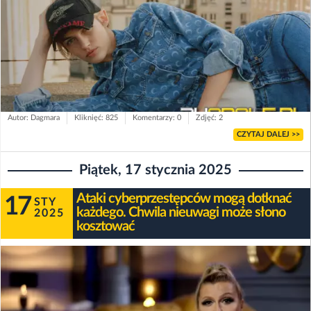
Autor: Dagmara
Kliknięć: 825
Komentarzy: 0
Zdjęć: 2
CZYTAJ DALEJ >>
Piątek, 17 stycznia 2025
Ataki cyberprzestępców mogą dotknać
17
STY
każdego. Chwila nieuwagi może słono
2025
kosztować