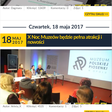
Autor: Dagmara
Kliknięć: 13439
Komentarzy: 0
Zdjęć: 1
CZYTAJ DALEJ >>
Czwartek, 18 maja 2017
X Noc Muzeów będzie pełna atrakcji i
18
MAJ
nowości
2017
Autor: Arleta_K
Kliknięć: 4535
Komentarzy: 1
Zdjęć: 5