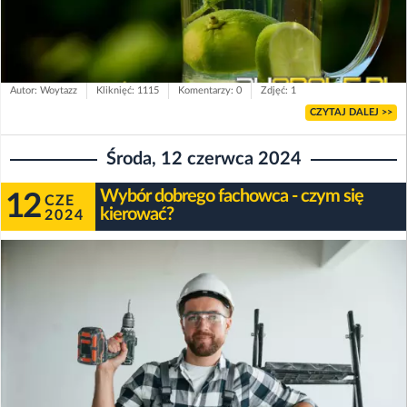
Autor: Woytazz
Kliknięć: 1115
Komentarzy: 0
Zdjęć: 1
CZYTAJ DALEJ >>
Środa, 12 czerwca 2024
Wybór dobrego fachowca - czym się
12
CZE
kierować?
2024