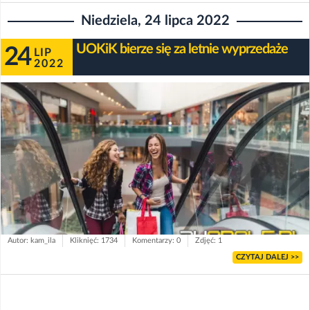
Niedziela, 24 lipca 2022
UOKiK bierze się za letnie wyprzedaże
24
LIP
2022
Autor: kam_ila
Kliknięć: 1734
Komentarzy: 0
Zdjęć: 1
CZYTAJ DALEJ >>