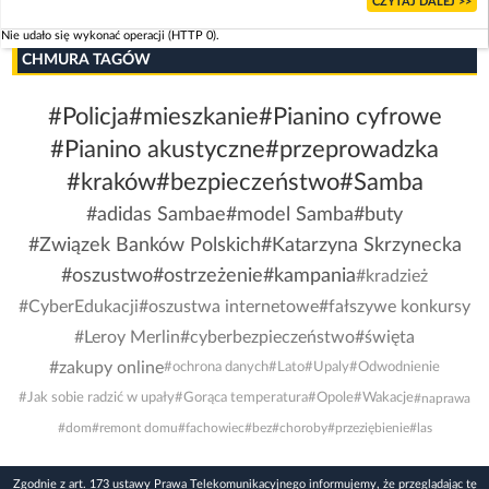
CZYTAJ DALEJ >>
Nie udało się wykonać operacji (HTTP 0).
CHMURA TAGÓW
#Policja
#mieszkanie
#Pianino cyfrowe
#Pianino akustyczne
#przeprowadzka
#kraków
#bezpieczeństwo
#Samba
#adidas Sambae
#model Samba
#buty
#Związek Banków Polskich
#Katarzyna Skrzynecka
#oszustwo
#ostrzeżenie
#kampania
#kradzież
#CyberEdukacji
#oszustwa internetowe
#fałszywe konkursy
#Leroy Merlin
#cyberbezpieczeństwo
#święta
#zakupy online
#ochrona danych
#Lato
#Upaly
#Odwodnienie
#Jak sobie radzić w upały
#Gorąca temperatura
#Opole
#Wakacje
#naprawa
#dom
#remont domu
#fachowiec
#bez
#choroby
#przeziębienie
#las
Zgodnie z art. 173 ustawy Prawa Telekomunikacyjnego informujemy, że przeglądając tę