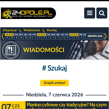
>
>
24opole.pl
Wiadomości
#szukaj
SIERPIEŃ 2026
1
2
3
4
5
6
?
?
?
?
?
?
?
?
?
?
?
?
?
?
?
?
# Szukaj
Znajdź artykuł
Niedziela, 7 czerwca 2026
Pianino cyfrowe czy tradycyjne? Na czym
07
CZE