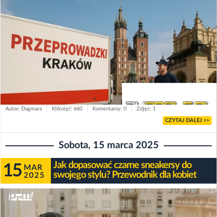
Autor: Dagmara
Kliknięć: 660
Komentarzy: 0
Zdjęć: 1
CZYTAJ DALEJ >>
Sobota, 15 marca 2025
Jak dopasować czarne sneakersy do
15
MAR
swojego stylu? Przewodnik dla kobiet
2025