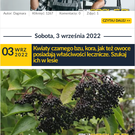
Autor: Dagmara
Kliknięć: 1267
Komentarzy: 0
Zdjęć: 1
CZYTAJ DALEJ >>
Sobota, 3 września 2022
Kwiaty czarnego bzu, kora, jak też owoce
03
WRZ
posiadają właściwości lecznicze. Szukaj
2022
ich w lesie