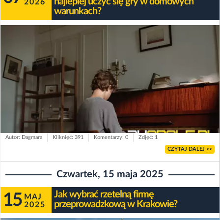
najlepiej uczyć się gry w domowych
2026
warunkach?
Autor: Dagmara
Kliknięć: 391
Komentarzy: 0
Zdjęć: 1
CZYTAJ DALEJ >>
Czwartek, 15 maja 2025
Jak wybrać rzetelną firmę
15
MAJ
przeprowadzkową w Krakowie?
2025