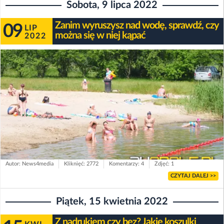
Sobota, 9 lipca 2022
Zanim wyruszysz nad wodę, sprawdź, czy
09
LIP
można się w niej kąpać
2022
Autor: News4media
Kliknięć: 2772
Komentarzy: 4
Zdjęć: 1
CZYTAJ DALEJ >>
Piątek, 15 kwietnia 2022
Z nadrukiem czy bez? Jakie koszulki