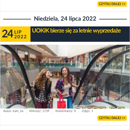
CZYTAJ DALEJ >>
Niedziela, 24 lipca 2022
UOKiK bierze się za letnie wyprzedaże
24
LIP
2022
Autor: kam_ila
Kliknięć: 1739
Komentarzy: 0
Zdjęć: 1
CZYTAJ DALEJ >>