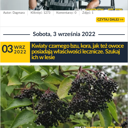
Autor: Dagmara
Kliknięć: 1273
Komentarzy: 0
Zdjęć: 1
CZYTAJ DALEJ >>
Sobota, 3 września 2022
Kwiaty czarnego bzu, kora, jak też owoce
03
WRZ
posiadają właściwości lecznicze. Szukaj
2022
ich w lesie