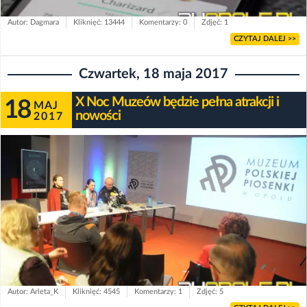
Autor: Dagmara
Kliknięć: 13444
Komentarzy: 0
Zdjęć: 1
CZYTAJ DALEJ >>
Czwartek, 18 maja 2017
X Noc Muzeów będzie pełna atrakcji i
18
MAJ
nowości
2017
Autor: Arleta_K
Kliknięć: 4545
Komentarzy: 1
Zdjęć: 5