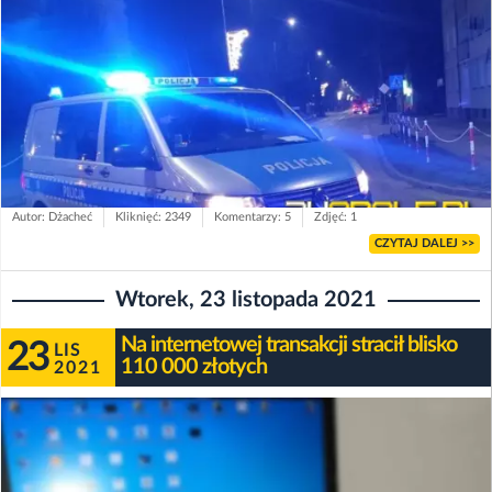
Autor: Dżacheć
Kliknięć: 2349
Komentarzy: 5
Zdjęć: 1
CZYTAJ DALEJ >>
Wtorek, 23 listopada 2021
Na internetowej transakcji stracił blisko
23
LIS
110 000 złotych
2021