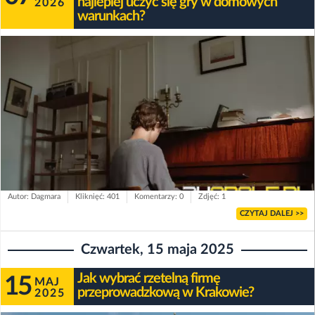
najlepiej uczyć się gry w domowych
2026
warunkach?
Autor: Dagmara
Kliknięć: 401
Komentarzy: 0
Zdjęć: 1
CZYTAJ DALEJ >>
Czwartek, 15 maja 2025
Jak wybrać rzetelną firmę
15
MAJ
przeprowadzkową w Krakowie?
2025