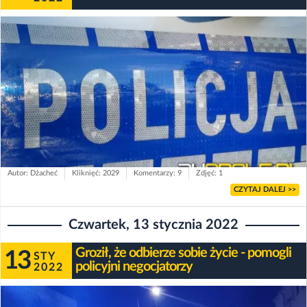
Autor: Dżacheć
Kliknięć: 2029
Komentarzy: 9
Zdjęć: 1
CZYTAJ DALEJ >>
Czwartek, 13 stycznia 2022
Groził, że odbierze sobie życie - pomogli
13
STY
policyjni negocjatorzy
2022