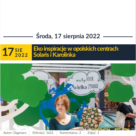
Środa, 17 sierpnia 2022
Eko inspiracje w opolskich centrach
17
SIE
Solaris i Karolinka
2022
Autor: Dagmara
Kliknięć: 1621
Komentarzy: 2
Zdjęć: 1