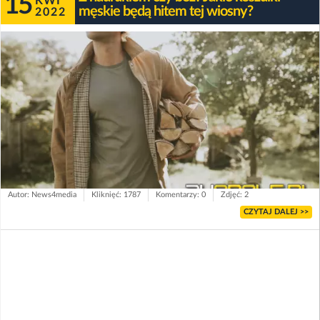
15
KWI
męskie będą hitem tej wiosny?
2022
Autor: News4media
Kliknięć: 1787
Komentarzy: 0
Zdjęć: 2
CZYTAJ DALEJ >>