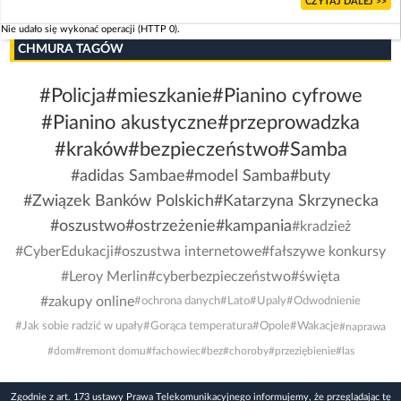
CZYTAJ DALEJ >>
Nie udało się wykonać operacji (HTTP 0).
CHMURA TAGÓW
#Policja
#mieszkanie
#Pianino cyfrowe
#Pianino akustyczne
#przeprowadzka
#kraków
#bezpieczeństwo
#Samba
#adidas Sambae
#model Samba
#buty
#Związek Banków Polskich
#Katarzyna Skrzynecka
#oszustwo
#ostrzeżenie
#kampania
#kradzież
#CyberEdukacji
#oszustwa internetowe
#fałszywe konkursy
#Leroy Merlin
#cyberbezpieczeństwo
#święta
#zakupy online
#ochrona danych
#Lato
#Upaly
#Odwodnienie
#Jak sobie radzić w upały
#Gorąca temperatura
#Opole
#Wakacje
#naprawa
#dom
#remont domu
#fachowiec
#bez
#choroby
#przeziębienie
#las
Zgodnie z art. 173 ustawy Prawa Telekomunikacyjnego informujemy, że przeglądając tę