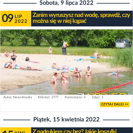
Sobota, 9 lipca 2022
Zanim wyruszysz nad wodę, sprawdź, czy
09
LIP
można się w niej kąpać
2022
Autor: News4media
Kliknięć: 2777
Komentarzy: 4
Zdjęć: 1
CZYTAJ DALEJ >>
Piątek, 15 kwietnia 2022
Z nadrukiem czy bez? Jakie koszulki