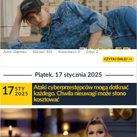
Autor: Dagmara
Kliknięć: 831
Komentarzy: 0
Zdjęć: 2
CZYTAJ DALEJ >>
Piątek, 17 stycznia 2025
Ataki cyberprzestępców mogą dotknać
17
STY
każdego. Chwila nieuwagi może słono
2025
kosztować