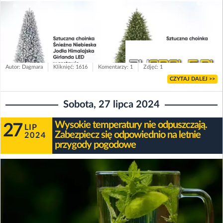
Autor: Dagmara
Kliknięć: 1616
Komentarzy: 1
Zdjęć: 1
CZYTAJ DALEJ >>
Sobota, 27 lipca 2024
Wysokie temperatury nie odpuszczają.
27
LIP
Zabezpiecz się odpowiednio na letnie
2024
przygody pogodowe