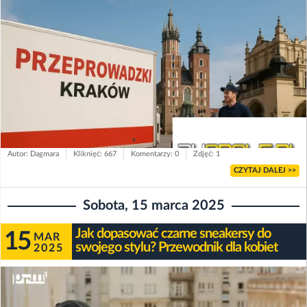
Autor: Dagmara
Kliknięć: 667
Komentarzy: 0
Zdjęć: 1
CZYTAJ DALEJ >>
Sobota, 15 marca 2025
Jak dopasować czarne sneakersy do
15
MAR
swojego stylu? Przewodnik dla kobiet
2025