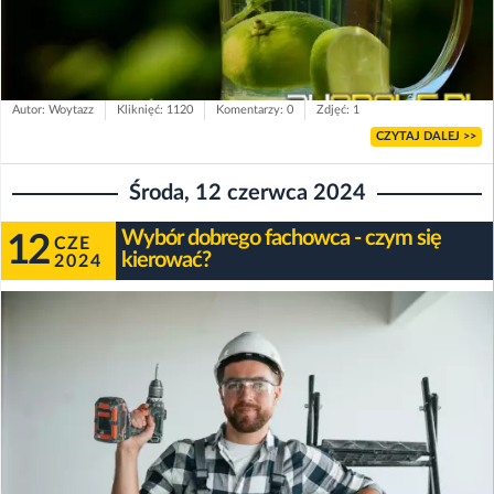
Autor: Woytazz
Kliknięć: 1120
Komentarzy: 0
Zdjęć: 1
CZYTAJ DALEJ >>
Środa, 12 czerwca 2024
Wybór dobrego fachowca - czym się
12
CZE
kierować?
2024