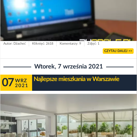
Autor: Dżacheć
Kliknięć: 2618
Komentarzy: 9
Zdjęć: 1
CZYTAJ DALEJ >>
Wtorek, 7 września 2021
Najlepsze mieszkania w Warszawie
07
WRZ
2021