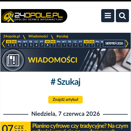
>
>
24opole.pl
Wiadomości
#szukaj
SIERPIEŃ 2026
1
2
3
4
5
6
7
8
?
?
?
?
?
?
?
?
?
?
?
?
?
?
# Szukaj
Znajdź artykuł
Niedziela, 7 czerwca 2026
Pianino cyfrowe czy tradycyjne? Na czym
07
CZE