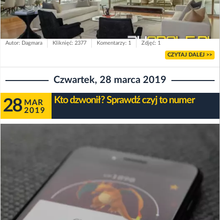
Autor: Dagmara
Kliknięć: 2377
Komentarzy: 1
Zdjęć: 1
CZYTAJ DALEJ >>
Czwartek, 28 marca 2019
Kto dzwonił? Sprawdź czyj to numer
28
MAR
2019