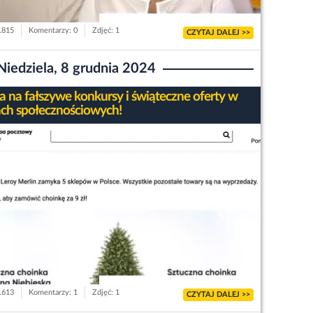
 1815
Komentarzy: 0
Zdjęć: 1
CZYTAJ DALEJ >>
Niedziela, 8 grudnia 2024
 na fałszywe konkursy i świąteczne oferty w
ch społecznościowych!
 1613
Komentarzy: 1
Zdjęć: 1
CZYTAJ DALEJ >>