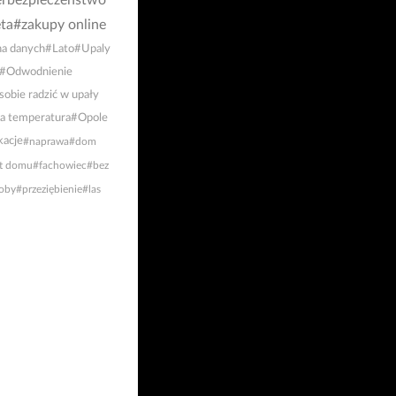
rbezpieczeństwo
ta
#zakupy online
a danych
#Lato
#Upaly
#Odwodnienie
sobie radzić w upały
a temperatura
#Opole
acje
#naprawa
#dom
t domu
#fachowiec
#bez
oby
#przeziębienie
#las