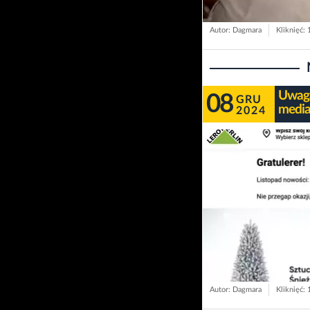
Autor: Dagmara
Kliknięć:
Uwaga
08
GRU
media
2024
Autor: Dagmara
Kliknięć: