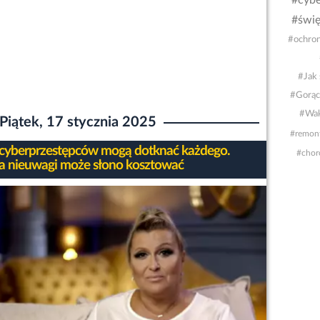
#cybe
#świę
#ochron
#Jak 
#Gorąc
#Wak
Piątek, 17 stycznia 2025
#remon
 cyberprzestępców mogą dotknać każdego.
#chor
a nieuwagi może słono kosztować