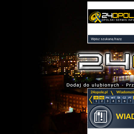
>
24opole.pl
Wiadomoś
1
2
3
4
5
6
?