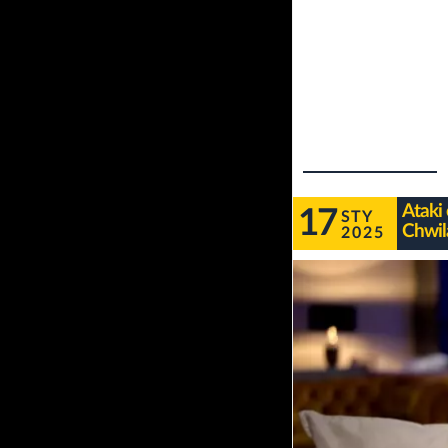
Ataki
17
STY
Chwil
2025