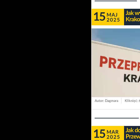
Jak w
15
MAJ
Krako
2025
Autor: Dagmara
Kliknięć: 
Jak d
15
MAR
Przew
2025