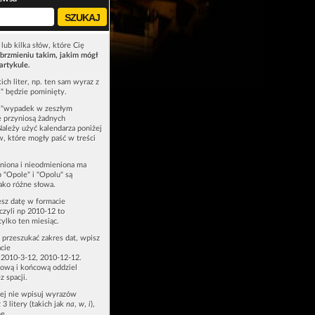
lub kilka słów, które Cię
brzmieniu takim, jakim mógł
artykule.
ich liter, np. ten sam wyraz z
ś" będzie pominięty.
u "wypadek w zeszłym
e przyniosą żadnych
Należy użyć kalendarza poniżej
ów, które mogły paść w treści
niona i nieodmieniona ma
p "Opole" i "Opolu" są
ako różne słowa.
esz datę w formacie
zyli np 2010-12 to
tylko ten miesiąc.
z przeszukać zakres dat, wpisz
cie
 2010-3-12, 2010-12-12.
ową i końcową oddziel
z spacji.
zej nie wpisuj wyrazów
 3 litery (takich jak
na
,
w
,
i
),
e.