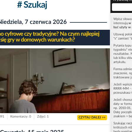
# Szukaj
Wpisz słowo 
Niedziela, 7 czerwca 2026
interesują
w 
być użyty w 
no cyfrowe czy tradycyjne? Na czym najlepiej
Używaj polsk
"s" zamiast "
 się gry w domowych warunkach?
Pytania typ
tygodniu" ni
rezultatów. 
lub kilku sł
artykułu.
Forma odmie
znaczenie, n
traktowane j
Jeżeli wpisz
RRRR-MM - c
przeszukasz 
Jeżeli chces
daty w forma
np. 2010-01,
Datę początk
znakiem > be
391
Komentarzy: 0
Zdjęć: 1
CZYTAJ DALEJ >>
Szukając rac
krótszych niż
będą pomijan