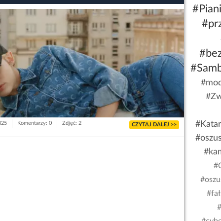
#Pian
#pr
#be
#Sam
#mod
#Zw
#Kata
825
Komentarzy: 0
Zdjęć: 2
CZYTAJ DALEJ >>
#oszu
#ka
#
#oszu
#fa
#