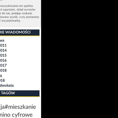
 wyszukiwania nie spełnia
eń zapytanie, skład wyrazów
sz do nas, podając szukane
ziewany wynik, a my postaramy
ić wyszukiwarkę.
RIE WIADOMOŚCI
awa
2011
2014
2015
2016
2017
2018
ą
018
Adwokata
 TAGÓW
ja
#mieszkanie
nino cyfrowe