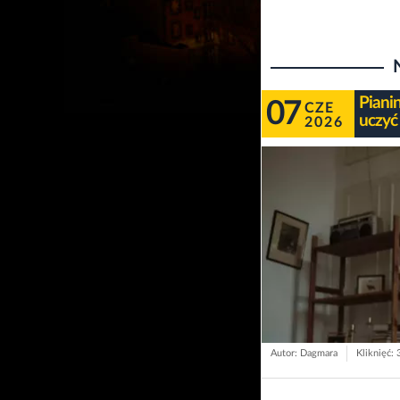
Piani
07
CZE
uczyć
2026
Autor: Dagmara
Kliknięć: 