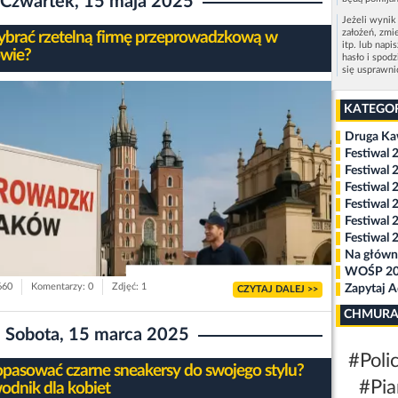
Czwartek, 15 maja 2025
Jeżeli wynik
założeń, zmi
ybrać rzetelną firmę przeprowadzkową w
itp. lub napi
wie?
hasło i spod
się usprawn
KATEGO
Druga K
Festiwal 
Festiwal 
Festiwal 
Festiwal 
Festiwal 
Festiwal 
Na główn
WOŚP 2
660
Komentarzy: 0
Zdjęć: 1
Zapytaj 
CZYTAJ DALEJ >>
CHMURA
Sobota, 15 marca 2025
#Polic
opasować czarne sneakersy do swojego stylu?
#Pia
odnik dla kobiet