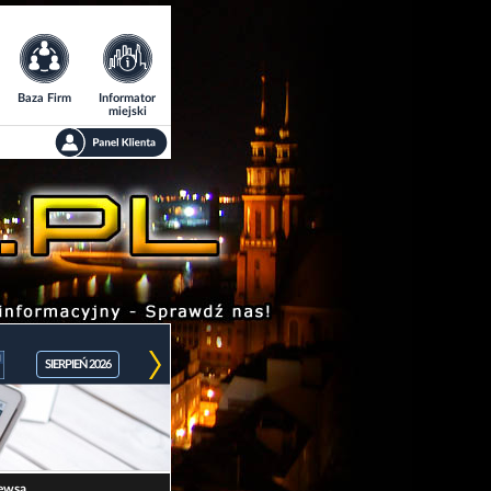
Baza Firm
Informator
miejski
SIERPIEŃ 2026
ewsa