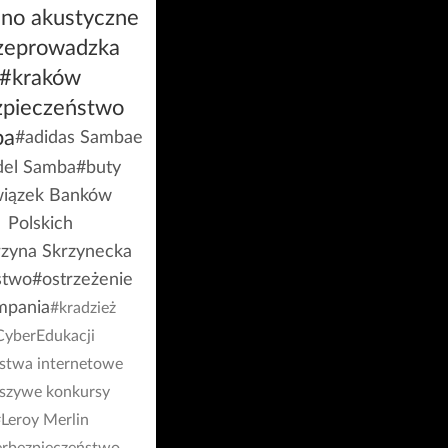
ino akustyczne
zeprowadzka
#kraków
zpieczeństwo
ba
#adidas Sambae
el Samba
#buty
iązek Banków
Polskich
rzyna Skrzynecka
stwo
#ostrzeżenie
mpania
#kradzież
CyberEdukacji
stwa internetowe
łszywe konkursy
Leroy Merlin