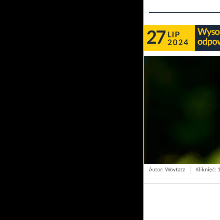
Wysok
27
LIP
odpow
2024
Autor: Woytazz
Kliknięć: 