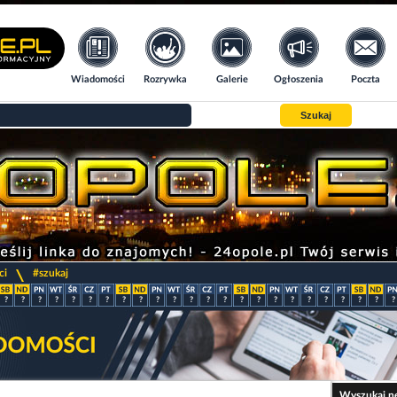
Wiadomości
Rozrywka
Galerie
Ogłoszenia
Poczta
Szukaj
>
ci
#szukaj
?
?
?
?
?
?
?
?
?
?
?
?
?
?
?
?
?
?
?
?
?
?
?
?
Wyszukaj n