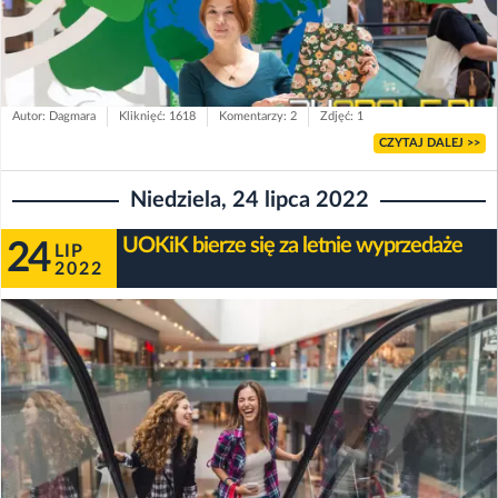
Autor: Dagmara
Kliknięć: 1618
Komentarzy: 2
Zdjęć: 1
CZYTAJ DALEJ >>
Niedziela, 24 lipca 2022
UOKiK bierze się za letnie wyprzedaże
24
LIP
2022