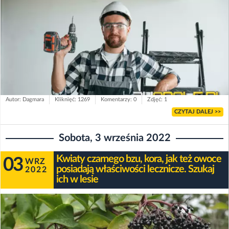
Autor: Dagmara
Kliknięć: 1269
Komentarzy: 0
Zdjęć: 1
CZYTAJ DALEJ >>
Sobota, 3 września 2022
Kwiaty czarnego bzu, kora, jak też owoce
03
WRZ
posiadają właściwości lecznicze. Szukaj
2022
ich w lesie