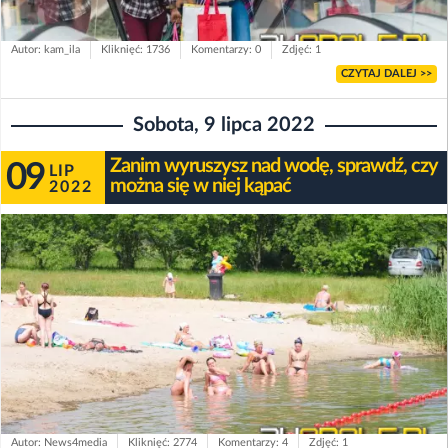
Autor: kam_ila
Kliknięć: 1736
Komentarzy: 0
Zdjęć: 1
CZYTAJ DALEJ >>
Sobota, 9 lipca 2022
Zanim wyruszysz nad wodę, sprawdź, czy
09
LIP
można się w niej kąpać
2022
Autor: News4media
Kliknięć: 2774
Komentarzy: 4
Zdjęć: 1