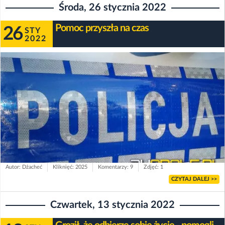
Środa, 26 stycznia 2022
Pomoc przyszła na czas
26
STY
2022
Autor: Dżacheć
Kliknięć: 2025
Komentarzy: 9
Zdjęć: 1
CZYTAJ DALEJ >>
Czwartek, 13 stycznia 2022