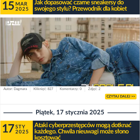
Jak dopasować czarne sneakersy do
15
MAR
swojego stylu? Przewodnik dla kobiet
2025
Autor: Dagmara
Kliknięć: 827
Komentarzy: 0
Zdjęć: 2
CZYTAJ DALEJ >>
Piątek, 17 stycznia 2025
Ataki cyberprzestępców mogą dotknać
17
STY
każdego. Chwila nieuwagi może słono
2025
kosztować