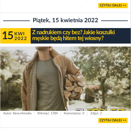
CZYTAJ DALEJ >>
Piątek, 15 kwietnia 2022
Z nadrukiem czy bez? Jakie koszulki
15
KWI
męskie będą hitem tej wiosny?
2022
Autor: News4media
Kliknięć: 1784
Komentarzy: 0
Zdjęć: 2
CZYTAJ DALEJ >>