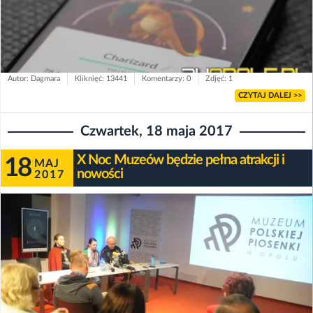
Autor: Dagmara
Kliknięć: 13441
Komentarzy: 0
Zdjęć: 1
CZYTAJ DALEJ >>
Czwartek, 18 maja 2017
X Noc Muzeów będzie pełna atrakcji i
18
MAJ
nowości
2017