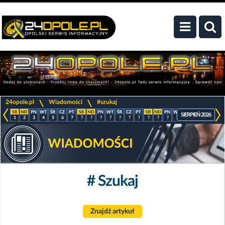
>
>
24opole.pl
Wiadomości
#szukaj
SIERPIEŃ 2026
1
2
3
4
5
6
7
?
?
?
?
?
?
?
?
?
?
?
?
?
?
?
# Szukaj
Znajdź artykuł