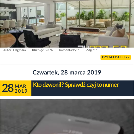
Autor: Dagmara
Kliknięć: 2374
Komentarzy: 1
Zdjęć: 1
CZYTAJ DALEJ >>
Czwartek, 28 marca 2019
Kto dzwonił? Sprawdź czyj to numer
28
MAR
2019