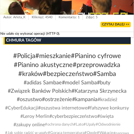
Autor: Arleta_K
Kliknięć: 4540
Komentarzy: 1
Zdjęć: 5
CZYTAJ DALEJ >>
Nie udało się wykonać operacji (HTTP 0).
CHMURA TAGÓW
#Policja
#mieszkanie
#Pianino cyfrowe
#Pianino akustyczne
#przeprowadzka
#kraków
#bezpieczeństwo
#Samba
#adidas Sambae
#model Samba
#buty
#Związek Banków Polskich
#Katarzyna Skrzynecka
#oszustwo
#ostrzeżenie
#kampania
#kradzież
#CyberEdukacji
#oszustwa internetowe
#fałszywe konkursy
#Leroy Merlin
#cyberbezpieczeństwo
#święta
#zakupy online
#ochrona danych
#Lato
#Upaly
#Odwodnienie
#Jak sobie radzić w upały
#Gorąca temperatura
#Opole
#Wakacje
#naprawa