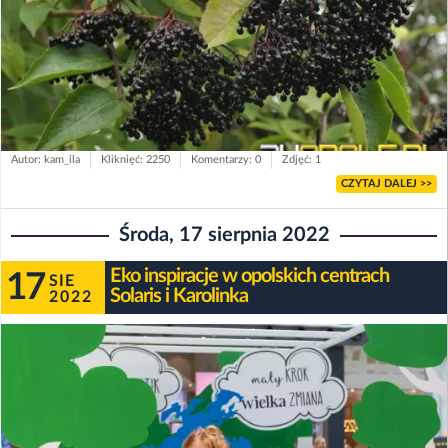
Autor: kam_ila
Kliknięć: 2250
Komentarzy: 0
Zdjęć: 1
CZYTAJ DALEJ >>
Środa, 17 sierpnia 2022
Eko inspiracje w opolskich centrach
17
SIE
Solaris i Karolinka
2022