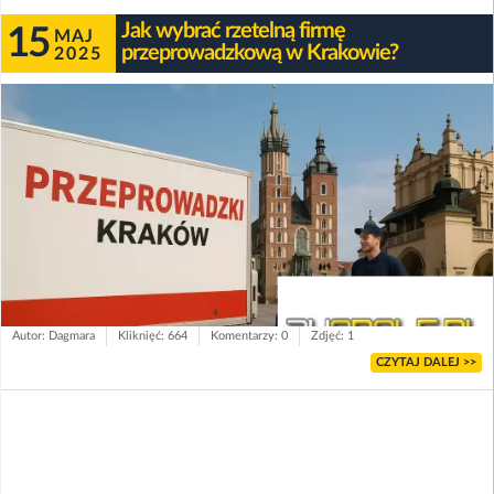
Jak wybrać rzetelną firmę
15
MAJ
przeprowadzkową w Krakowie?
2025
Autor: Dagmara
Kliknięć: 664
Komentarzy: 0
Zdjęć: 1
CZYTAJ DALEJ >>