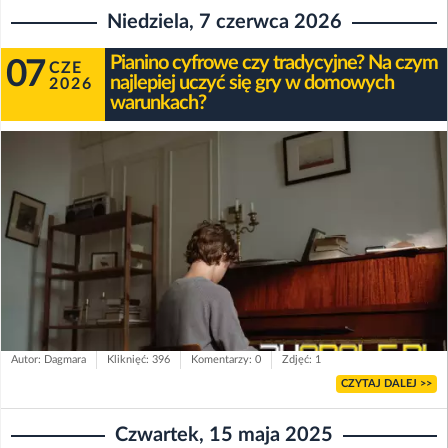
Niedziela, 7 czerwca 2026
Pianino cyfrowe czy tradycyjne? Na czym
07
CZE
najlepiej uczyć się gry w domowych
2026
warunkach?
Autor: Dagmara
Kliknięć: 396
Komentarzy: 0
Zdjęć: 1
CZYTAJ DALEJ >>
Czwartek, 15 maja 2025