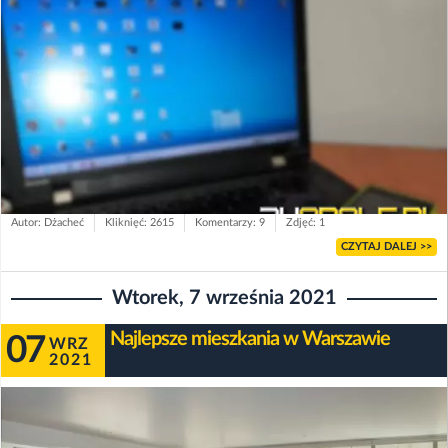
Autor: Dżacheć
Kliknięć: 2615
Komentarzy: 9
Zdjęć: 1
CZYTAJ DALEJ >>
Wtorek, 7 września 2021
Najlepsze mieszkania w Warszawie
07
WRZ
2021