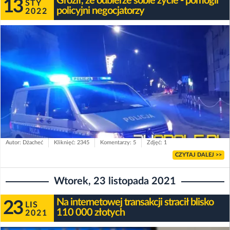
Groził, że odbierze sobie życie - pomogli
13
STY
policyjni negocjatorzy
2022
Autor: Dżacheć
Kliknięć: 2345
Komentarzy: 5
Zdjęć: 1
CZYTAJ DALEJ >>
Wtorek, 23 listopada 2021
Na internetowej transakcji stracił blisko
23
LIS
110 000 złotych
2021