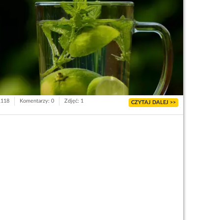
1118
Komentarzy: 0
Zdjęć: 1
CZYTAJ DALEJ >>