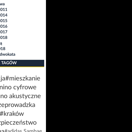
awa
2011
2014
2015
2016
2017
2018
ą
018
Adwokata
 TAGÓW
ja
#mieszkanie
nino cyfrowe
ino akustyczne
zeprowadzka
#kraków
zpieczeństwo
ba
#adidas Sambae