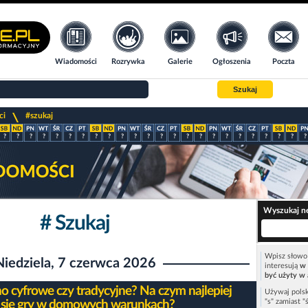
Wiadomości
Rozrywka
Galerie
Ogłoszenia
Poczta
Szukaj
>
ci
#szukaj
?
?
?
?
?
?
?
?
?
?
?
?
?
?
?
?
?
?
?
?
?
?
?
?
Wyszukaj n
# Szukaj
Wpisz słowo 
Niedziela, 7 czerwca 2026
interesują
w 
być użyty w 
no cyfrowe czy tradycyjne? Na czym najlepiej
Używaj polsk
"s" zamiast "
 się gry w domowych warunkach?