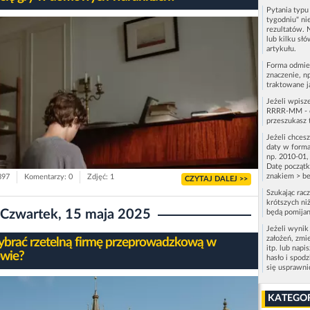
Pytania typ
tygodniu" ni
rezultatów. 
lub kilku sł
artykułu.
Forma odmie
znaczenie, n
traktowane j
Jeżeli wpisz
RRRR-MM - c
przeszukasz 
Jeżeli chces
daty w forma
np. 2010-01,
Datę początk
znakiem > be
397
Komentarzy: 0
Zdjęć: 1
CZYTAJ DALEJ >>
Szukając rac
krótszych niż
Czwartek, 15 maja 2025
będą pomijan
Jeżeli wynik
założeń, zmi
ybrać rzetelną firmę przeprowadzkową w
itp. lub napi
wie?
hasło i spod
się usprawn
KATEGO