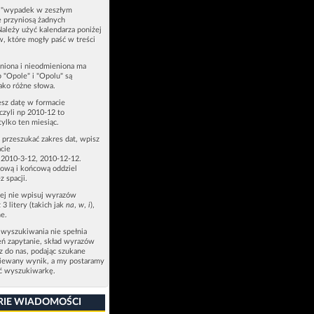
u "wypadek w zeszłym
e przyniosą żadnych
Należy użyć kalendarza poniżej
ów, które mogły paść w treści
niona i nieodmieniona ma
p "Opole" i "Opolu" są
ako różne słowa.
esz datę w formacie
zyli np 2010-12 to
tylko ten miesiąc.
z przeszukać zakres dat, wpisz
cie
 2010-3-12, 2010-12-12.
ową i końcową oddziel
z spacji.
zej nie wpisuj wyrazów
 3 litery (takich jak
na
,
w
,
i
),
e.
 wyszukiwania nie spełnia
eń zapytanie, skład wyrazów
sz do nas, podając szukane
ziewany wynik, a my postaramy
ić wyszukiwarkę.
RIE WIADOMOŚCI