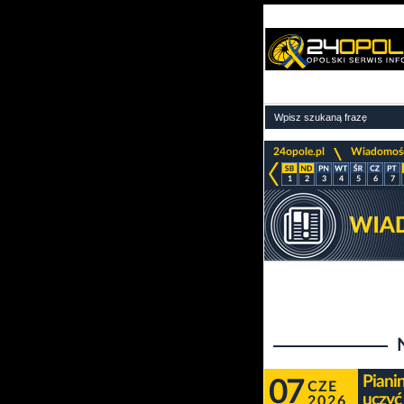
>
24opole.pl
Wiadomoś
1
2
3
4
5
6
7
Piani
07
CZE
uczyć
2026