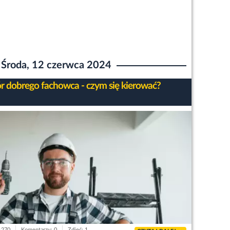
Środa, 12 czerwca 2024
 dobrego fachowca - czym się kierować?
 1270
Komentarzy: 0
Zdjęć: 1