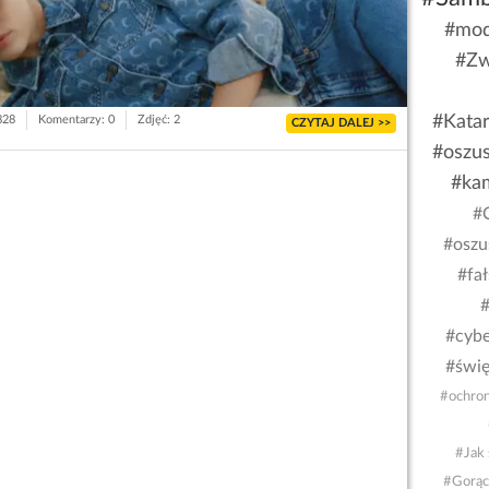
#mod
#Zw
#Kata
828
Komentarzy: 0
Zdjęć: 2
CZYTAJ DALEJ >>
#oszu
#ka
#
#oszu
#fa
#
#cybe
#świę
#ochron
#Jak 
#Gorąc