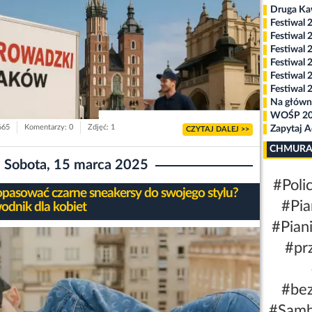
Druga K
Festiwal 
Festiwal 
Festiwal 
Festiwal 
Festiwal 
Festiwal 
Na główn
WOŚP 2
665
Komentarzy: 0
Zdjęć: 1
Zapytaj 
CZYTAJ DALEJ >>
CHMURA
Sobota, 15 marca 2025
#Polic
opasować czarne sneakersy do swojego stylu?
#Pia
odnik dla kobiet
#Pian
#pr
#be
#Sam