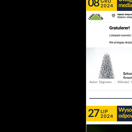
08
GRU
media
2024
Autor: Dagmara
Kliknięć:
Wysok
27
LIP
odpow
2024