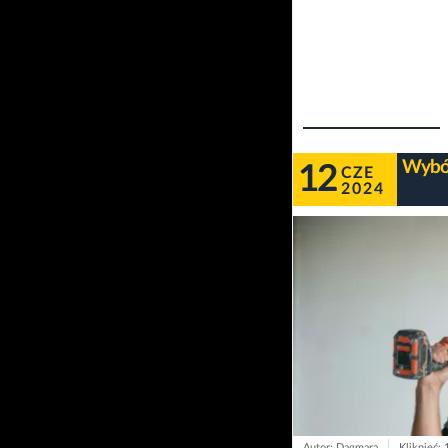
Wybór
12
CZE
2024
Autor: Dagmara
Kliknięć: