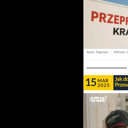
Autor: Dagmara
Kliknięć: 
Jak d
15
MAR
Przew
2025