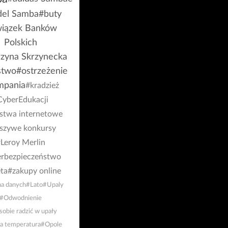
el Samba
#buty
iązek Banków
Polskich
rzyna Skrzynecka
stwo
#ostrzeżenie
mpania
#kradzież
CyberEdukacji
stwa internetowe
łszywe konkursy
Leroy Merlin
rbezpieczeństwo
ta
#zakupy online
a danych
#Lato
#Upaly
#Odwodnienie
sobie radzić w upały
a temperatura
#Opole