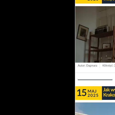
Autor: Dagmara
Kliknięć: 
Jak w
15
MAJ
Krako
2025