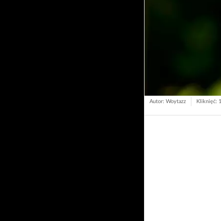
Autor: Woytazz
Kliknięć: 