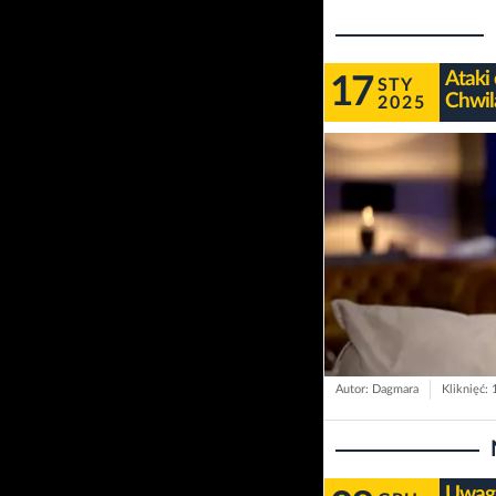
Ataki
17
STY
Chwil
2025
Autor: Dagmara
Kliknięć:
Uwaga