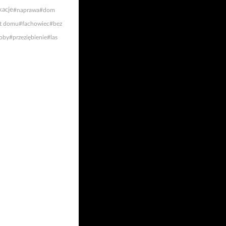
acje
#naprawa
#dom
t domu
#fachowiec
#bez
oby
#przeziębienie
#las