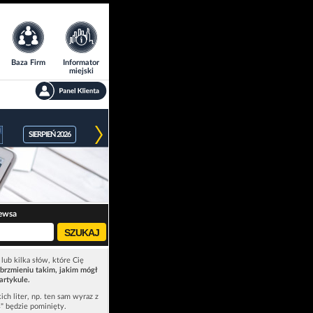
Baza Firm
Informator
miejski
SIERPIEŃ 2026
ewsa
lub kilka słów, które Cię
brzmieniu takim, jakim mógł
artykule.
ich liter, np. ten sam wyraz z
ś" będzie pominięty.