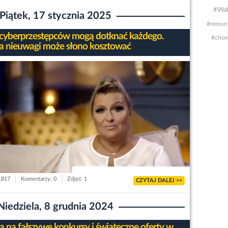
#Wak
Piątek, 17 stycznia 2025
#remon
 cyberprzestępców mogą dotknać każdego.
#chor
a nieuwagi może słono kosztować
 1817
Komentarzy: 0
Zdjęć: 1
CZYTAJ DALEJ >>
Niedziela, 8 grudnia 2024
 na fałszywe konkursy i świąteczne oferty w