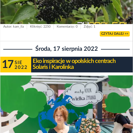
Autor: kam_ila
Kliknięć: 2250
Komentarzy: 0
Zdjęć: 1
CZYTAJ DALEJ >>
Środa, 17 sierpnia 2022
Eko inspiracje w opolskich centrach
17
SIE
Solaris i Karolinka
2022