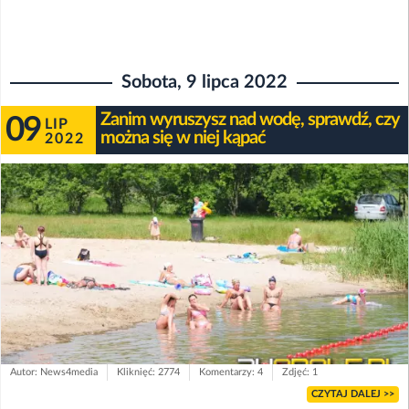
Sobota, 9 lipca 2022
Zanim wyruszysz nad wodę, sprawdź, czy
09
LIP
można się w niej kąpać
2022
Autor: News4media
Kliknięć: 2774
Komentarzy: 4
Zdjęć: 1
CZYTAJ DALEJ >>