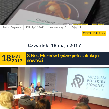
Autor: Dagmara
Kliknięć: 13441
Komentarzy: 0
Zdjęć: 1
CZYTAJ DALEJ >>
Czwartek, 18 maja 2017
X Noc Muzeów będzie pełna atrakcji i
18
MAJ
nowości
2017