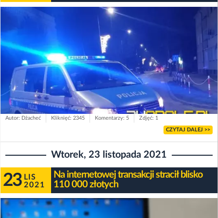
Autor: Dżacheć
Kliknięć: 2345
Komentarzy: 5
Zdjęć: 1
CZYTAJ DALEJ >>
Wtorek, 23 listopada 2021
Na internetowej transakcji stracił blisko
23
LIS
110 000 złotych
2021