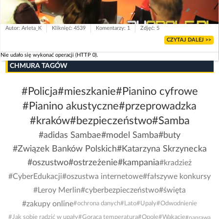
Autor: Arleta_K
Kliknięć: 4539
Komentarzy: 1
Zdjęć: 5
CZYTAJ DALEJ >>
Nie udało się wykonać operacji (HTTP 0).
CHMURA TAGÓW
#Policja
#mieszkanie
#Pianino cyfrowe
#Pianino akustyczne
#przeprowadzka
#kraków
#bezpieczeństwo
#Samba
#adidas Sambae
#model Samba
#buty
#Związek Banków Polskich
#Katarzyna Skrzynecka
#oszustwo
#ostrzeżenie
#kampania
#kradzież
#CyberEdukacji
#oszustwa internetowe
#fałszywe konkursy
#Leroy Merlin
#cyberbezpieczeństwo
#święta
#zakupy online
#ochrona danych
#Lato
#Upaly
#Odwodnienie
#Jak sobie radzić w upały
#Gorąca temperatura
#Opole
#Wakacje
#naprawa