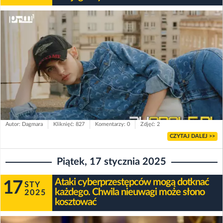
Autor: Dagmara
Kliknięć: 827
Komentarzy: 0
Zdjęć: 2
CZYTAJ DALEJ >>
Piątek, 17 stycznia 2025
Ataki cyberprzestępców mogą dotknać
17
STY
każdego. Chwila nieuwagi może słono
2025
kosztować