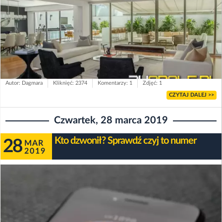
Autor: Dagmara
Kliknięć: 2374
Komentarzy: 1
Zdjęć: 1
CZYTAJ DALEJ >>
Czwartek, 28 marca 2019
Kto dzwonił? Sprawdź czyj to numer
28
MAR
2019