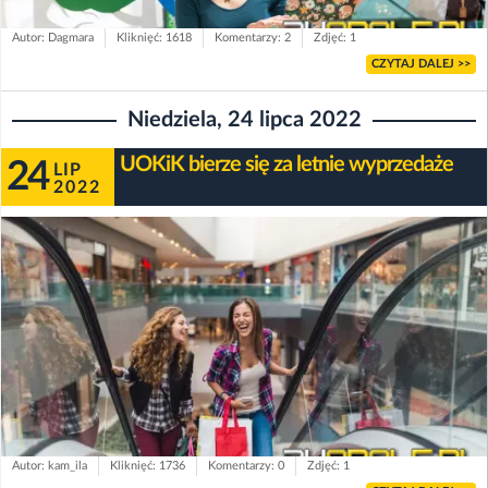
Autor: Dagmara
Kliknięć: 1618
Komentarzy: 2
Zdjęć: 1
CZYTAJ DALEJ >>
Niedziela, 24 lipca 2022
UOKiK bierze się za letnie wyprzedaże
24
LIP
2022
Autor: kam_ila
Kliknięć: 1736
Komentarzy: 0
Zdjęć: 1