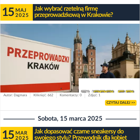
Jak wybrać rzetelną firmę
15
MAJ
przeprowadzkową w Krakowie?
2025
Autor: Dagmara
Kliknięć: 662
Komentarzy: 0
Zdjęć: 1
CZYTAJ DALEJ >>
Sobota, 15 marca 2025
Jak dopasować czarne sneakersy do
15
MAR
swojego stylu? Przewodnik dla kobiet
2025