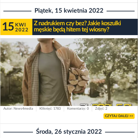
Piątek, 15 kwietnia 2022
Z nadrukiem czy bez? Jakie koszulki
15
KWI
męskie będą hitem tej wiosny?
2022
Autor: News4media
Kliknięć: 1783
Komentarzy: 0
Zdjęć: 2
CZYTAJ DALEJ >>
Środa, 26 stycznia 2022