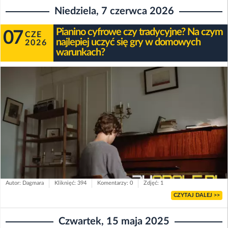
Niedziela, 7 czerwca 2026
Pianino cyfrowe czy tradycyjne? Na czym
07
CZE
najlepiej uczyć się gry w domowych
2026
warunkach?
Autor: Dagmara
Kliknięć: 394
Komentarzy: 0
Zdjęć: 1
CZYTAJ DALEJ >>
Czwartek, 15 maja 2025