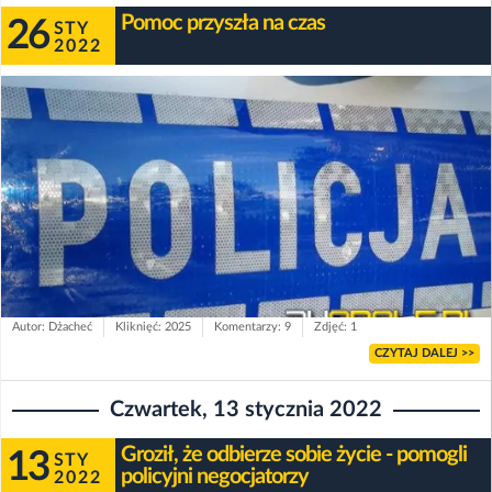
Pomoc przyszła na czas
26
STY
2022
Autor: Dżacheć
Kliknięć: 2025
Komentarzy: 9
Zdjęć: 1
CZYTAJ DALEJ >>
Czwartek, 13 stycznia 2022
Groził, że odbierze sobie życie - pomogli
13
STY
policyjni negocjatorzy
2022