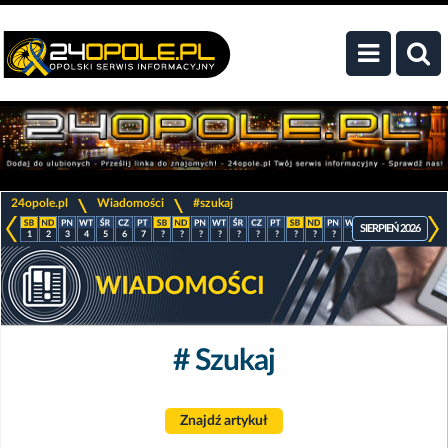
>
>
24opole.pl
Wiadomości
#szukaj
SIERPIEŃ 2026
1
2
3
4
5
6
7
?
?
?
?
?
?
?
?
?
?
?
?
?
?
?
# Szukaj
Znajdź artykuł