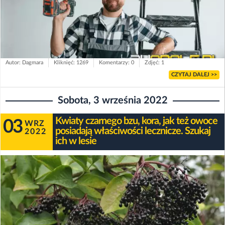
Autor: Dagmara
Kliknięć: 1269
Komentarzy: 0
Zdjęć: 1
CZYTAJ DALEJ >>
Sobota, 3 września 2022
Kwiaty czarnego bzu, kora, jak też owoce
03
WRZ
posiadają właściwości lecznicze. Szukaj
2022
ich w lesie