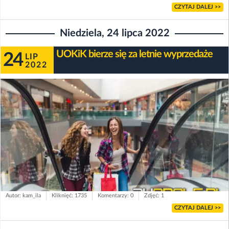
CZYTAJ DALEJ >>
Niedziela, 24 lipca 2022
UOKiK bierze się za letnie wyprzedaże
24
LIP
2022
Autor: kam_ila
Kliknięć: 1735
Komentarzy: 0
Zdjęć: 1
CZYTAJ DALEJ >>