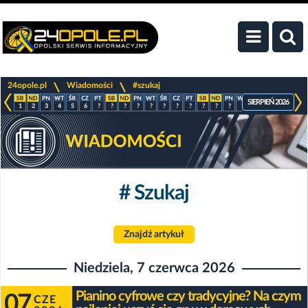
>
>
24opole.pl
Wiadomości
#szukaj
SIERPIEŃ 2026
1
2
3
4
5
6
?
?
?
?
?
?
?
?
?
?
?
?
?
?
?
?
# Szukaj
Znajdź artykuł
Niedziela, 7 czerwca 2026
Pianino cyfrowe czy tradycyjne? Na czym
07
CZE