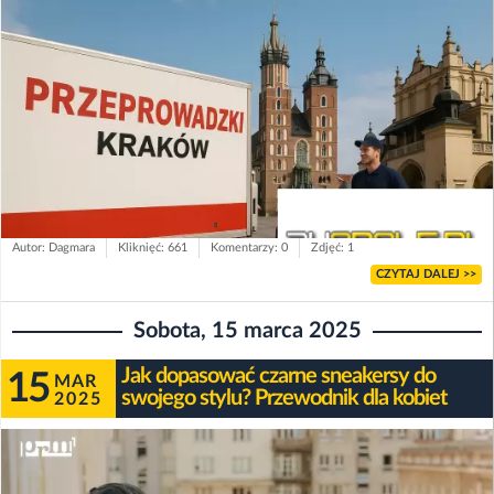
Autor: Dagmara
Kliknięć: 661
Komentarzy: 0
Zdjęć: 1
CZYTAJ DALEJ >>
Sobota, 15 marca 2025
Jak dopasować czarne sneakersy do
15
MAR
swojego stylu? Przewodnik dla kobiet
2025