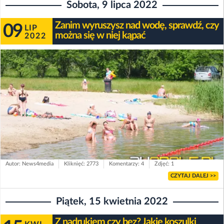
Sobota, 9 lipca 2022
Zanim wyruszysz nad wodę, sprawdź, czy
09
LIP
można się w niej kąpać
2022
Autor: News4media
Kliknięć: 2773
Komentarzy: 4
Zdjęć: 1
CZYTAJ DALEJ >>
Piątek, 15 kwietnia 2022
Z nadrukiem czy bez? Jakie koszulki