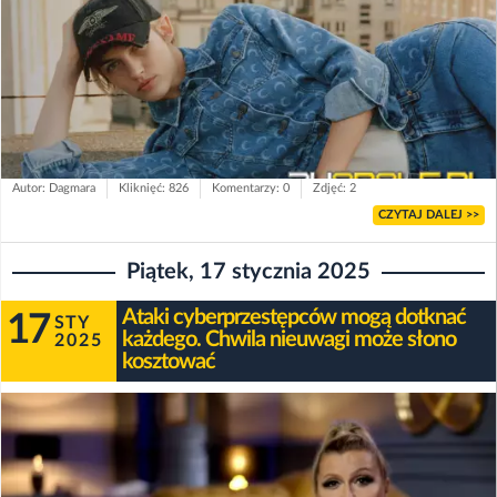
Autor: Dagmara
Kliknięć: 826
Komentarzy: 0
Zdjęć: 2
CZYTAJ DALEJ >>
Piątek, 17 stycznia 2025
Ataki cyberprzestępców mogą dotknać
17
STY
każdego. Chwila nieuwagi może słono
2025
kosztować