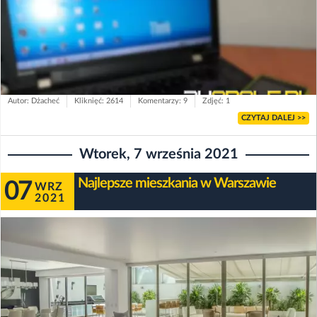
Autor: Dżacheć
Kliknięć: 2614
Komentarzy: 9
Zdjęć: 1
CZYTAJ DALEJ >>
Wtorek, 7 września 2021
Najlepsze mieszkania w Warszawie
07
WRZ
2021