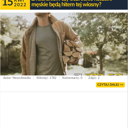
15
KWI
męskie będą hitem tej wiosny?
2022
Autor: News4media
Kliknięć: 1782
Komentarzy: 0
Zdjęć: 2
CZYTAJ DALEJ >>