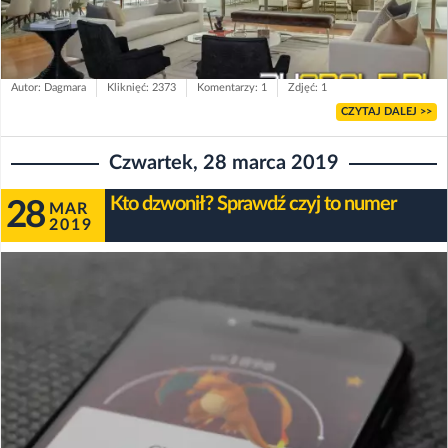
Autor: Dagmara
Kliknięć: 2373
Komentarzy: 1
Zdjęć: 1
CZYTAJ DALEJ >>
Czwartek, 28 marca 2019
Kto dzwonił? Sprawdź czyj to numer
28
MAR
2019