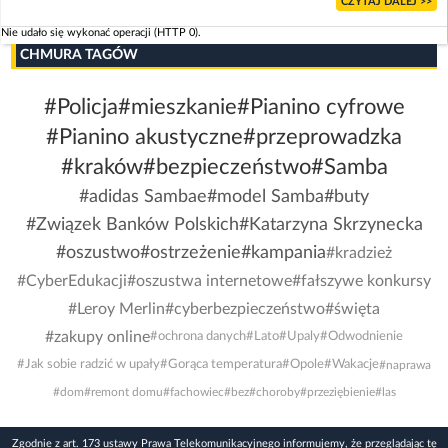
CZYTAJ DALEJ >>
Nie udało się wykonać operacji (HTTP 0).
CHMURA TAGÓW
#Policja
#mieszkanie
#Pianino cyfrowe
#Pianino akustyczne
#przeprowadzka
#kraków
#bezpieczeństwo
#Samba
#adidas Sambae
#model Samba
#buty
#Związek Banków Polskich
#Katarzyna Skrzynecka
#oszustwo
#ostrzeżenie
#kampania
#kradzież
#CyberEdukacji
#oszustwa internetowe
#fałszywe konkursy
#Leroy Merlin
#cyberbezpieczeństwo
#święta
#zakupy online
#ochrona danych
#Lato
#Upaly
#Odwodnienie
#Jak sobie radzić w upały
#Gorąca temperatura
#Opole
#Wakacje
#naprawa
#dom
#remont domu
#fachowiec
#bez
#choroby
#przeziębienie
#las
Zgodnie z art. 173 ustawy Prawa Telekomunikacyjnego informujemy, że przeglądając tę