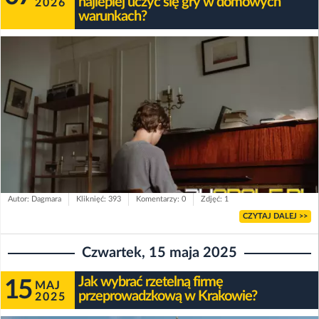
najlepiej uczyć się gry w domowych
2026
warunkach?
Autor: Dagmara
Kliknięć: 393
Komentarzy: 0
Zdjęć: 1
CZYTAJ DALEJ >>
Czwartek, 15 maja 2025
Jak wybrać rzetelną firmę
15
MAJ
przeprowadzkową w Krakowie?
2025