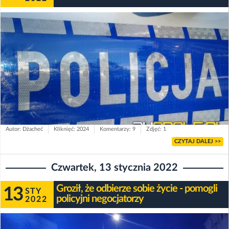
Autor: Dżacheć
Kliknięć: 2024
Komentarzy: 9
Zdjęć: 1
CZYTAJ DALEJ >>
Czwartek, 13 stycznia 2022
Groził, że odbierze sobie życie - pomogli
13
STY
policyjni negocjatorzy
2022