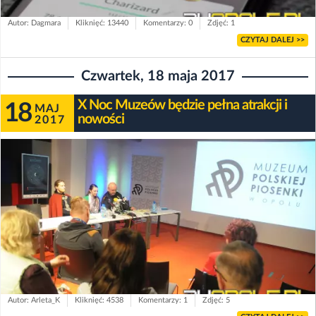
Autor: Dagmara
Kliknięć: 13440
Komentarzy: 0
Zdjęć: 1
CZYTAJ DALEJ >>
Czwartek, 18 maja 2017
X Noc Muzeów będzie pełna atrakcji i
18
MAJ
nowości
2017
Autor: Arleta_K
Kliknięć: 4538
Komentarzy: 1
Zdjęć: 5