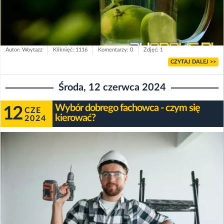
Autor: Woytazz
Kliknięć: 1116
Komentarzy: 0
Zdjęć: 1
CZYTAJ DALEJ >>
Środa, 12 czerwca 2024
Wybór dobrego fachowca - czym się
12
CZE
kierować?
2024