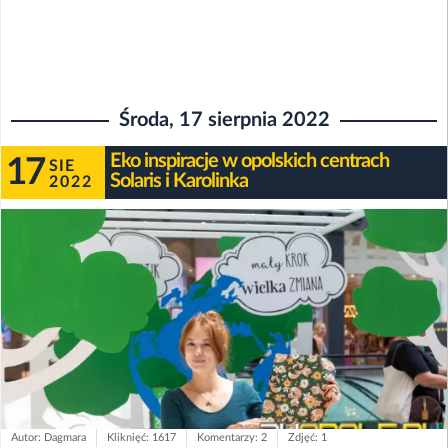
Środa, 17 sierpnia 2022
Eko inspiracje w opolskich centrach
17
SIE
Solaris i Karolinka
2022
Autor: Dagmara
Kliknięć: 1617
Komentarzy: 2
Zdjęć: 1