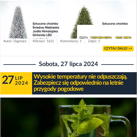
Autor: Dagmara
Kliknięć: 1615
Komentarzy: 1
Zdjęć: 1
CZYTAJ DALEJ >>
Sobota, 27 lipca 2024
Wysokie temperatury nie odpuszczają.
27
LIP
Zabezpiecz się odpowiednio na letnie
2024
przygody pogodowe