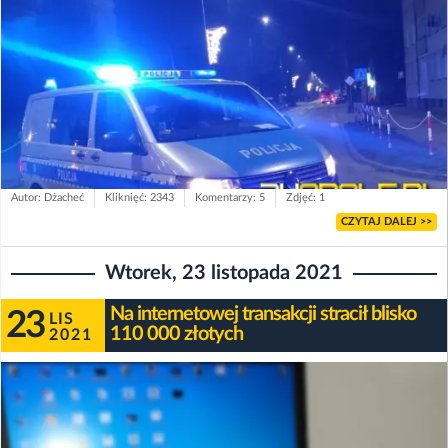
Autor: Dżacheć
Kliknięć: 2343
Komentarzy: 5
Zdjęć: 1
CZYTAJ DALEJ >>
Wtorek, 23 listopada 2021
Na internetowej transakcji stracił blisko
23
LIS
110 000 złotych
2021