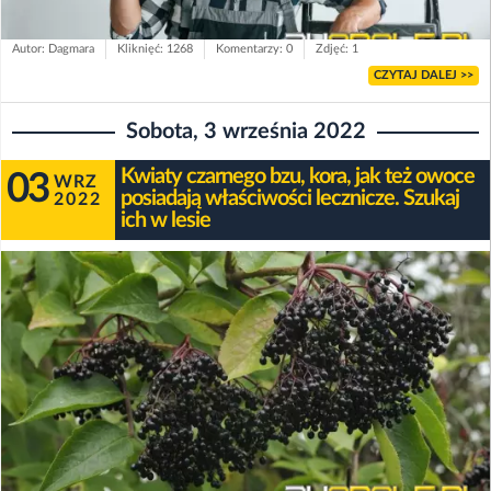
Autor: Dagmara
Kliknięć: 1268
Komentarzy: 0
Zdjęć: 1
CZYTAJ DALEJ >>
Sobota, 3 września 2022
Kwiaty czarnego bzu, kora, jak też owoce
03
WRZ
posiadają właściwości lecznicze. Szukaj
2022
ich w lesie