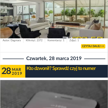
Autor: Dagmara
Kliknięć: 2372
Komentarzy: 1
Zdjęć: 1
CZYTAJ DALEJ >>
Czwartek, 28 marca 2019
Kto dzwonił? Sprawdź czyj to numer
28
MAR
2019