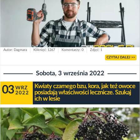
Autor: Dagmara
Kliknięć: 1267
Komentarzy: 0
Zdjęć: 1
CZYTAJ DALEJ >>
Sobota, 3 września 2022
Kwiaty czarnego bzu, kora, jak też owoce
03
WRZ
posiadają właściwości lecznicze. Szukaj
2022
ich w lesie