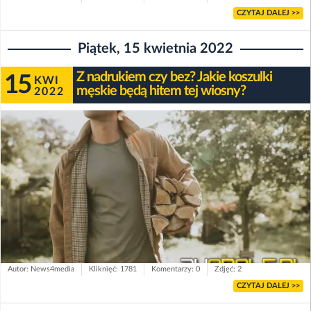
CZYTAJ DALEJ >>
Piątek, 15 kwietnia 2022
Z nadrukiem czy bez? Jakie koszulki
15
KWI
męskie będą hitem tej wiosny?
2022
Autor: News4media
Kliknięć: 1781
Komentarzy: 0
Zdjęć: 2
CZYTAJ DALEJ >>