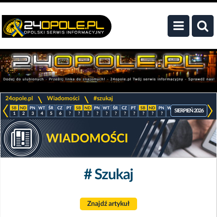
>
>
24opole.pl
Wiadomości
#szukaj
SIERPIEŃ 2026
1
2
3
4
5
6
?
?
?
?
?
?
?
?
?
?
?
?
?
?
?
?
# Szukaj
Znajdź artykuł