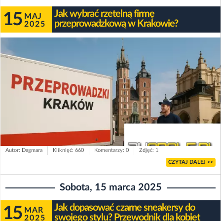
Jak wybrać rzetelną firmę
15
MAJ
przeprowadzkową w Krakowie?
2025
Autor: Dagmara
Kliknięć: 660
Komentarzy: 0
Zdjęć: 1
CZYTAJ DALEJ >>
Sobota, 15 marca 2025
Jak dopasować czarne sneakersy do
15
MAR
swojego stylu? Przewodnik dla kobiet
2025