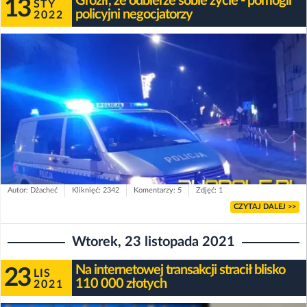
Groził, że odbierze sobie życie - pomogli
13
STY
policyjni negocjatorzy
2022
Autor: Dżacheć
Kliknięć: 2342
Komentarzy: 5
Zdjęć: 1
CZYTAJ DALEJ >>
Wtorek, 23 listopada 2021
Na internetowej transakcji stracił blisko
23
LIS
110 000 złotych
2021