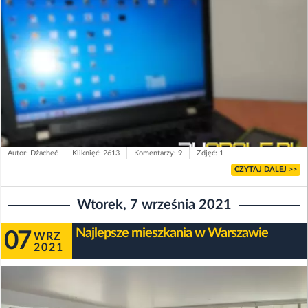
Autor: Dżacheć
Kliknięć: 2613
Komentarzy: 9
Zdjęć: 1
CZYTAJ DALEJ >>
Wtorek, 7 września 2021
Najlepsze mieszkania w Warszawie
07
WRZ
2021