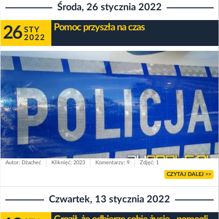
Środa, 26 stycznia 2022
Pomoc przyszła na czas
26
STY
2022
Autor: Dżacheć
Kliknięć: 2023
Komentarzy: 9
Zdjęć: 1
CZYTAJ DALEJ >>
Czwartek, 13 stycznia 2022