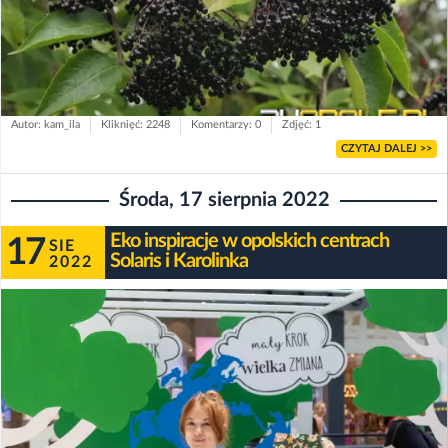
Autor: kam_ila
Kliknięć: 2248
Komentarzy: 0
Zdjęć: 1
CZYTAJ DALEJ >>
Środa, 17 sierpnia 2022
Eko inspiracje w opolskich centrach
17
SIE
Solaris i Karolinka
2022