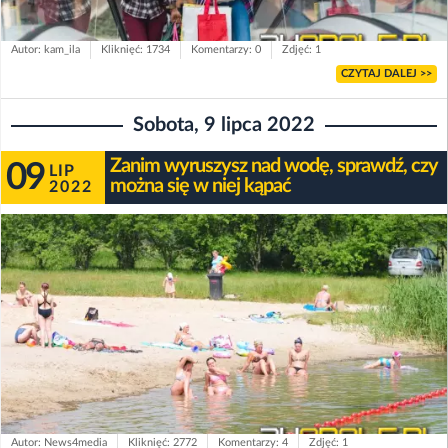
Autor: kam_ila
Kliknięć: 1734
Komentarzy: 0
Zdjęć: 1
CZYTAJ DALEJ >>
Sobota, 9 lipca 2022
Zanim wyruszysz nad wodę, sprawdź, czy
09
LIP
można się w niej kąpać
2022
Autor: News4media
Kliknięć: 2772
Komentarzy: 4
Zdjęć: 1