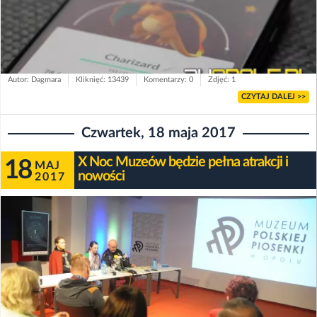
Autor: Dagmara
Kliknięć: 13439
Komentarzy: 0
Zdjęć: 1
CZYTAJ DALEJ >>
Czwartek, 18 maja 2017
X Noc Muzeów będzie pełna atrakcji i
18
MAJ
nowości
2017