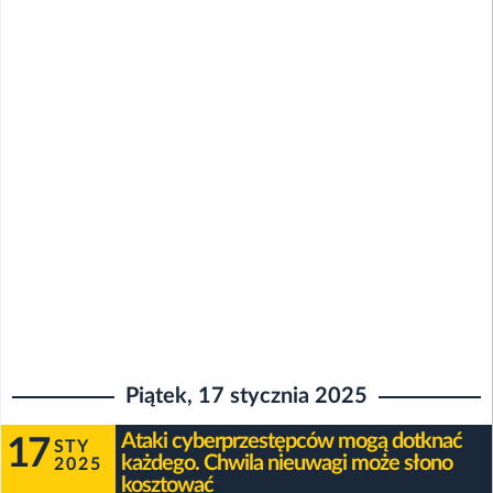
Piątek, 17 stycznia 2025
Ataki cyberprzestępców mogą dotknać
17
STY
każdego. Chwila nieuwagi może słono
2025
kosztować