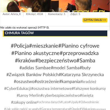
Autor: Arleta_K
Kliknięć: 4534
Komentarzy: 1
Zdjęć: 5
CZYTAJ DALEJ >>
Nie udało się wykonać operacji (HTTP 0).
CHMURA TAGÓW
#Policja
#mieszkanie
#Pianino cyfrowe
#Pianino akustyczne
#przeprowadzka
#kraków
#bezpieczeństwo
#Samba
#adidas Sambae
#model Samba
#buty
#Związek Banków Polskich
#Katarzyna Skrzynecka
#oszustwo
#ostrzeżenie
#kampania
#kradzież
#CyberEdukacji
#oszustwa internetowe
#fałszywe konkursy
#Leroy Merlin
#cyberbezpieczeństwo
#święta
#zakupy online
#ochrona danych
#Lato
#Upaly
#Odwodnienie
#Jak sobie radzić w upały
#Gorąca temperatura
#Opole
#Wakacje
#naprawa